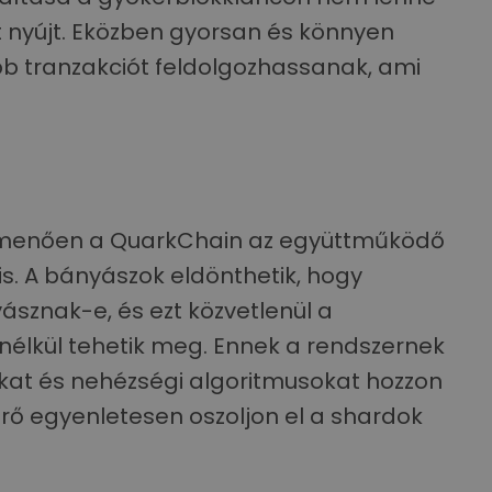
 nyújt. Eközben gyorsan és könnyen
b tranzakciót feldolgozhassanak, ami
úlmenően a QuarkChain az együttműködő
is. A bányászok eldönthetik, hogy
znak-e, és ezt közvetlenül a
nélkül tehetik meg. Ennek a rendszernek
kat és nehézségi algoritmusokat hozzon
erő egyenletesen oszoljon el a shardok