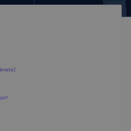
ténete)
an?