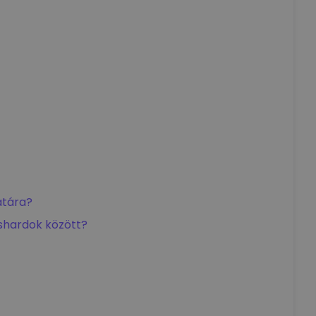
atára?
shardok között?