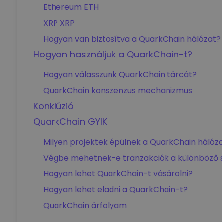
Ethereum ETH
XRP XRP
Hogyan van biztosítva a QuarkChain hálózat?
Hogyan használjuk a QuarkChain-t?
Hogyan válasszunk QuarkChain tárcát?
QuarkChain konszenzus mechanizmus
Konklúzió
QuarkChain GYIK
Milyen projektek épülnek a QuarkChain hálóz
Végbe mehetnek-e tranzakciók a különböző 
Hogyan lehet QuarkChain-t vásárolni?
Hogyan lehet eladni a QuarkChain-t?
QuarkChain árfolyam