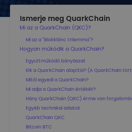
Ismerje meg QuarkChain
Mi az a QuarkChain (QKC)?
Mi az a "Blokklánc trilemma"?
Hogyan működik a QuarkChain?
Együttműködő bányászat
Kik a QuarkChain alapítói? (A QuarkChain tör
Mitől egyedi a QuarkChain?
Mi adja a QuarkChain értékét?
Hány QuarkChain (QKC) érme van forgalomb
Egyéb technikai adatok
QuarkChain QKC
Bitcoin BTC