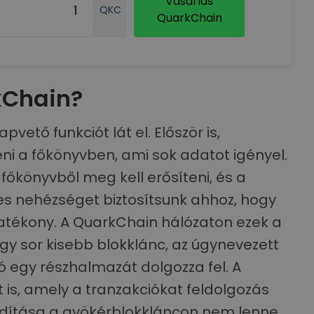
Vásárlás
QKC
QuarkChain
kChain?
vető funkciót lát el. Először is,
eni a főkönyvben, ami sok adatot igényel.
őkönyvből meg kell erősíteni, és a
ges nehézséget biztosítsunk ahhoz, hogy
tékony. A QuarkChain hálózaton ezek a
Egy sor kisebb blokklánc, az úgynevezett
ó egy részhalmazát dolgozza fel. A
 is, amely a tranzakciókat feldolgozás
fordítása a gyökérblokkláncon nem lenne