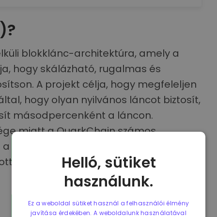
)?
küli blokklánc-architektúra, amely a
ja, hogy skálázható, rugalmas és
osítson. A projekt célja, hogy megfeleljen
al, hogy olyan nyilvános láncot biztosít,
osít másodpercenként a láncon.
ége miatt a QuarkChain számos
 a fizetés, a nagyfrekvenciás kereskedés,
Helló, sütiket
tott közösségi média terén.
használunk.
Ez a weboldal sütiket használ a felhasználói élmény
javítása érdekében. A weboldalunk használatával