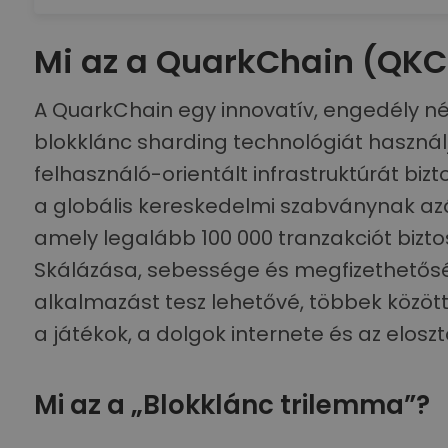
Mi az a QuarkChain (QKC
A QuarkChain egy innovatív, engedély nél
blokklánc sharding technológiát használ
felhasználó-orientált infrastruktúrát bizt
a globális kereskedelmi szabványnak azált
amely legalább 100 000 tranzakciót bizt
Skálázása, sebessége és megfizethetős
alkalmazást tesz lehetővé, többek között
a játékok, a dolgok internete és az elosz
Mi az a „Blokklánc trilemma”?