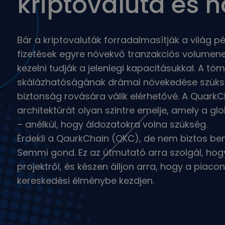
kriptovaluta és
Bár a kriptovaluták forradalmasítják a világ pé
fizetések egyre növekvő tranzakciós volumene
kezelni tudják a jelenlegi kapacitásukkal. A t
skálázhatóságának drámai növekedése szükség
biztonság rovására válik elérhetővé. A QuarkC
architektúrát olyan szintre emelje, amely a glo
– anélkül, hogy áldozatokra volna szükség.
Érdekli a QaurkChain (QKC), de nem biztos benn
Semmi gond. Ez az útmutató arra szolgál, hog
projektről, és készen álljon arra, hogy a piac
kereskedési élménybe kezdjen.