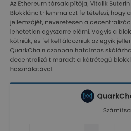
Az Ethereum társalapítója, Vitalik Buteri
Blokklánc trilemma azt feltételezi, hogy
jellemzőjét, nevezetesen a decentralizác
lehetetlen egyszerre elérni. Vagyis a b
kötniük, és fel kell áldozniuk az egyik je
QuarkChain azonban hatalmas skálázhat
decentralizált maradt a kétrétegű blokkl
használatával.
QuarkCha
Számítsa 