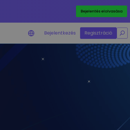
/
Bejelentés elolvasása
Bejelentkezés
Regisztráció
Árriasztások
Kedvenc tokenjeid valós idejű
árfrissítései
Eszközök felfedezése
Fedezz fel befektetési lehetőségeket
Portfólióelemzés
Intelligens betekintés az optimális
teljesítmény érdekében