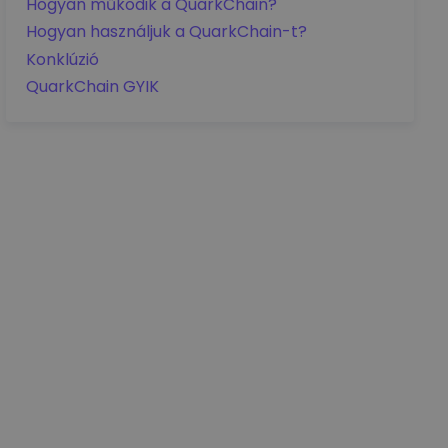
Hogyan működik a QuarkChain?
Hogyan használjuk a QuarkChain-t?
Konklúzió
QuarkChain GYIK
Az ár részletei
aa0.00
EUR
+0.00
EUR
0.00%