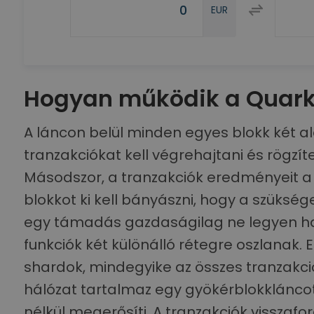
EUR
Hogyan működik a Quar
A láncon belül minden egyes blokk két alap
tranzakciókat kell végrehajtani és rögzít
Másodszor, a tranzakciók eredményeit a f
blokkot ki kell bányászni, hogy a szüksé
egy támadás gazdaságilag ne legyen ha
funkciók két különálló rétegre oszlanak. 
shardok, mindegyike az összes tranzakci
hálózat tartalmaz egy gyökérblokkláncot
nélkül megerősíti. A tranzakciók vissza