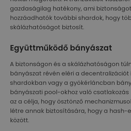
gazdaságilag hatékony, ami biztonságot
hozzáadhatók további shardok, hogy töb
skálázhatóságot biztosít.
Együttműködő bányászat
A biztonságon és a skálázhatóságon t
bányászat révén eléri a decentralizációt 
shardokban vagy a gyökérláncban bányás
bányászati pool-okhoz való csatlakozás 
az a célja, hogy ösztönző mechanizmuso
létre annak biztosítására, hogy a hash-
között.