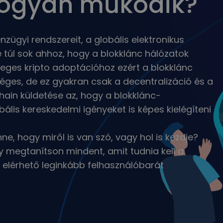
 hogyan működik?
nzügyi rendszereit, a globális elektronikus
 túl sok ahhoz, hogy a blokklánc hálózatok
ömeges kripto adoptációhoz ezért a blokklánc
es, de ez gyakran csak a decentralizáció és a
hain küldetése az, hogy a blokklánc-
bális kereskedelmi igényeket is képes kielégíteni
e, hogy miről is van szó, vagy hol is kezdje?
y megtanítson mindent, amit tudnia kell a
on elérhető leginkább felhasználóbarát