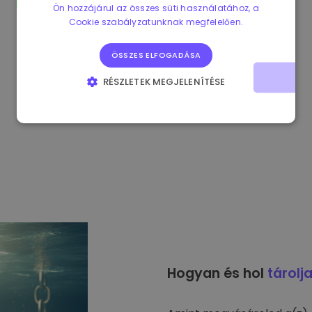
Ön hozzájárul az összes süti használatához, a
Cookie szabályzatunknak megfelelően.
ÖSSZES ELFOGADÁSA
RÉSZLETEK MEGJELENÍTÉSE
ELENGEDHETETLENÜL SZÜKSÉGES
TELJESÍTMÉNY
CÉLZÁS
FUNKCIONALITÁS
Hogyan és hol
tárolj