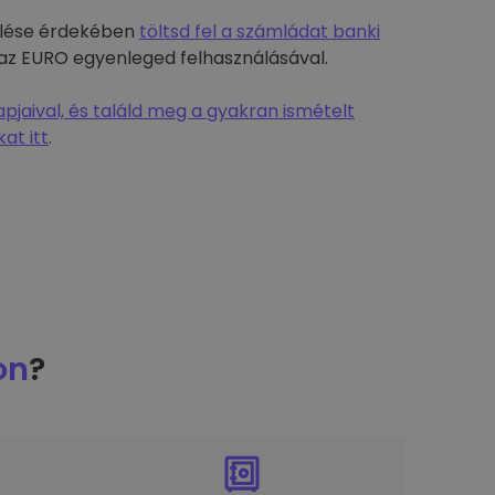
rülése érdekében
töltsd fel a számládat banki
-t az EURO egyenleged felhasználásával.
jaival, és találd meg a gyakran ismételt
at itt
.
on
?