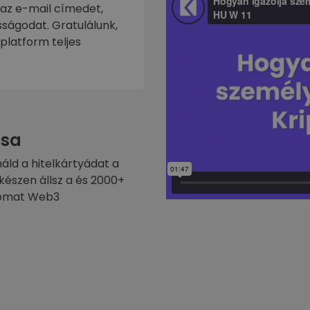
 az e-mail címedet,
ságodat. Gratulálunk,
platform teljes
sa
náld a hitelkártyádat a
készen állsz a és 2000+
ptomat Web3