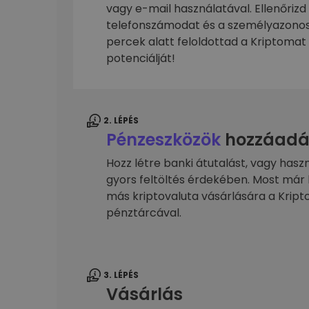
kriptotárca
vagy e-mail használatával. Ellenőrizd
telefonszámodat és a személyazonos
percek alatt feloldottad a Kriptomat 
potenciálját!
2. LÉPÉS
Pénzeszközök
hozzáadá
Hozz létre banki átutalást, vagy hasz
gyors feltöltés érdekében. Most már 
más kriptovaluta vásárlására a Kri
pénztárcával.
3. LÉPÉS
Vásárlás