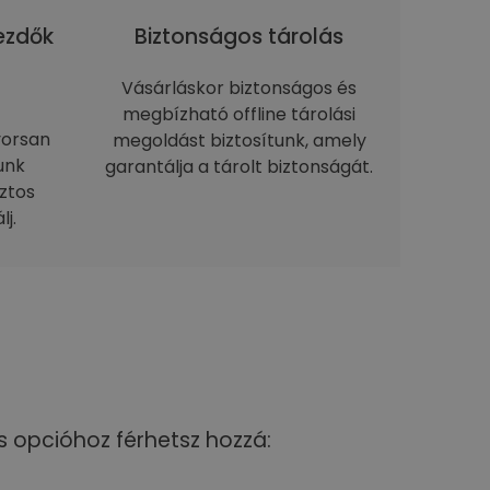
kezdők
Biztonságos tárolás
Vásárláskor biztonságos és
megbízható offline tárolási
yorsan
megoldást biztosítunk, amely
unk
garantálja a tárolt biztonságát.
ztos
j.
s opcióhoz férhetsz hozzá: