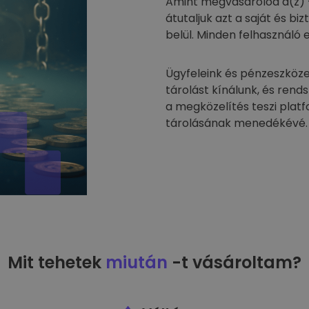
Amint megvásárolod a(z) 
átutaljuk azt a saját és 
belül. Minden felhasználó 
Ügyfeleink és pénzeszköze
tárolást kínálunk, és rend
a megközelítés teszi plat
tárolásának menedékévé.
Mit tehetek
miután
-t vásároltam?