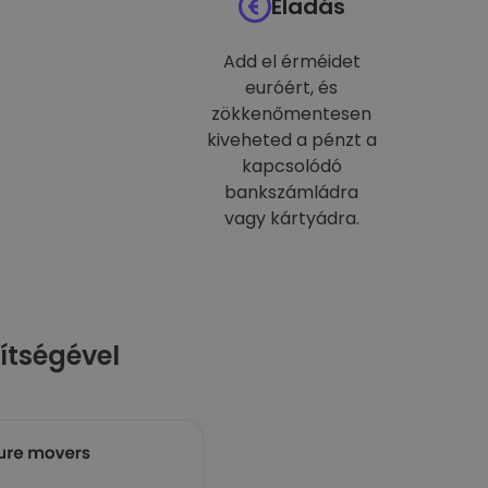
Eladás
Add el érméidet
euróért, és
zökkenőmentesen
kiveheted a pénzt a
kapcsolódó
bankszámládra
vagy kártyádra.
ítségével