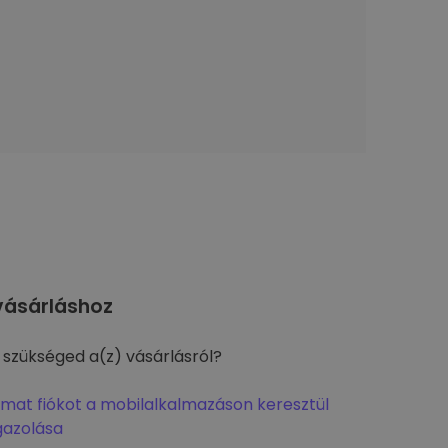
ásárláshoz
 szükséged a(z) vásárlásról?
omat fiókot a mobilalkalmazáson keresztül
gazolása