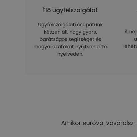
Élő ügyfélszolgálat
Ügyfélszolgálati csapatunk
A né
készen áll, hogy gyors,
a
barátságos segítséget és
lehet
magyarázatokat nyújtson a Te
nyelveden.
Amikor euróval vásárolsz 