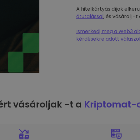
A hitelkártyás díjak elke
átutalással
, és vásárolj 
Ismerkedj meg a Web3 alap
kérdésekre adott válaszok
ért vásároljak -t a
Kriptomat-