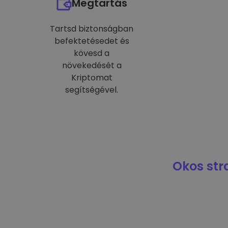
Megtartás
Tartsd biztonságban
befektetésedet és
kövesd a
növekedését a
Kriptomat
segítségével.
Okos str