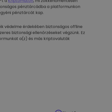
-t a
Kriptomaton
, mi zökkenőmentesen
biztonságos pénztárcádba a platformunkon
egyéni pénztárcát kap.
ik védelme érdekében biztonságos offline
szeres biztonsági ellenőrzéseket végzünk. Ez
formunkat a(z) és más kriptovaluták