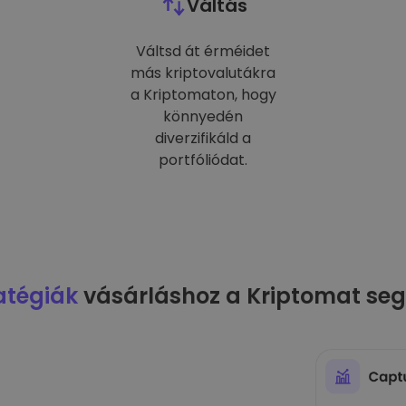
Váltás
Váltsd át érméidet
más kriptovalutákra
a Kriptomaton, hogy
könnyedén
diverzifikáld a
portfóliódat.
atégiák
vásárláshoz a Kriptomat seg