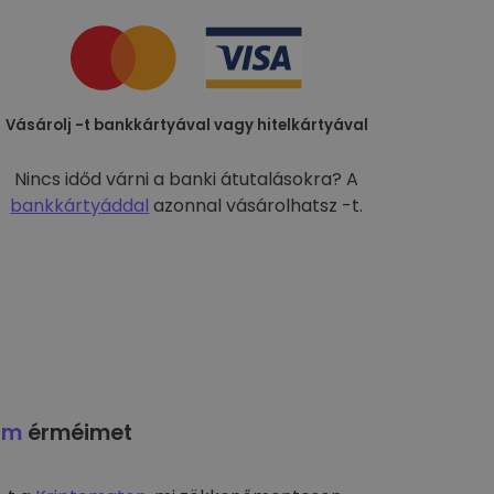
Vásárolj -t bankkártyával vagy hitelkártyával
Nincs időd várni a banki átutalásokra? A
bankkártyáddal
azonnal vásárolhatsz -t.
am
érméimet