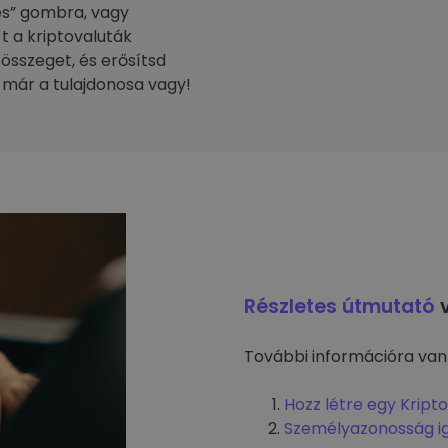
tés” gombra, vagy
-t a kriptovaluták
 összeget, és erősítsd
 már a tulajdonosa vagy!
Részletes útmutató
v
További információra van
Hozz létre egy Kript
Személyazonosság i