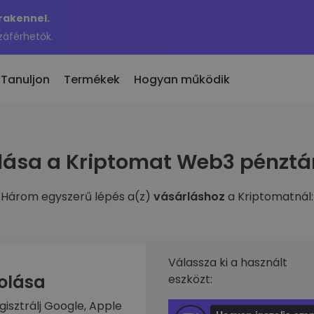
Krakennel.
záférhetők.
Tanuljon
Termékek
Hogyan működik
 eladás
lása a Kriptomat Web3 pénztá
en hozzáadott
KriptoEarn
 300 kriptovaluta
n hozzáadott tokenek a
Kapj jutalmakat a kriptod után
maton
Három egyszerű lépés a(z)
vásárláshoz
a Kriptomatnál:
Trezor
nne akkor, ha 100 €
rosítási
Takaríts meg kriptot a jövődért
ben vásároltam volna…
nnyit érne
Ismétlődő vásárlás
fóliók
Rendszeresen ütemezett
való befektetés
Válassza ki a használt
befektetések (DCA)
zolása
eszközt:
ztárca
gisztrálj Google, Apple
s egyszerű