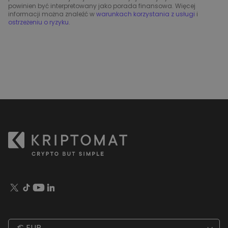
powinien być interpretowany jako porada finansowa. Więcej
informacji można znaleźć w
warunkach korzystania z usługi
i
ostrzeżeniu o ryzyku
.
€ EUR