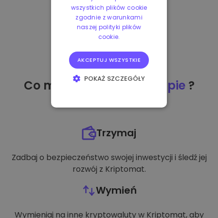
wszystkich plików cookie
zgodnie z warunkami
naszej polityki plików
cookie.
AKCEPTUJ WSZYSTKIE
POKAŻ SZCZEGÓŁY
Co mogę zrobić
po zakupie
?
NIEZBĘDNE
WYDAJNOŚĆ
Trzymaj
TARGETOWANIE
Zadbaj o bezpieczeństwo swojej inwestycji i śledź jej
FUNKCJONALNOŚĆ
rozwój z Kriptomat.
Wymień
Wymieniaj na inne kryptowaluty w Kriptomat, aby