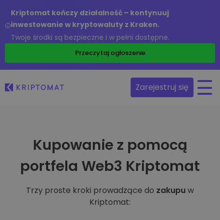
Kriptomat kończy działalność – kontynuuj
inwestowanie w kryptowaluty z Kraken.
Twoje środki są bezpieczne i w pełni dostępne.
Przeczytaj ogłoszenie
Zarejestruj się
Kupowanie z pomocą
portfela Web3 Kriptomat
Trzy proste kroki prowadzące do
zakupu
w
Kriptomat: