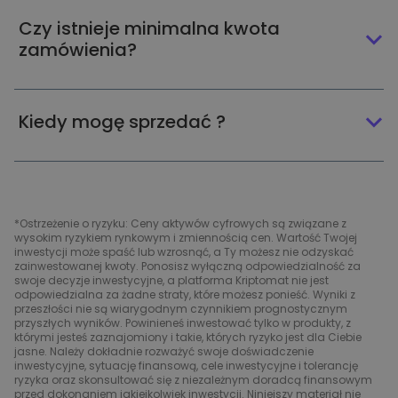
Czy istnieje minimalna kwota
zamówienia?
Kiedy mogę sprzedać ?
*Ostrzeżenie o ryzyku: Ceny aktywów cyfrowych są związane z
wysokim ryzykiem rynkowym i zmiennością cen. Wartość Twojej
inwestycji może spaść lub wzrosnąć, a Ty możesz nie odzyskać
zainwestowanej kwoty. Ponosisz wyłączną odpowiedzialność za
swoje decyzje inwestycyjne, a platforma Kriptomat nie jest
odpowiedzialna za żadne straty, które możesz ponieść. Wyniki z
przeszłości nie są wiarygodnym czynnikiem prognostycznym
przyszłych wyników. Powinieneś inwestować tylko w produkty, z
którymi jesteś zaznajomiony i takie, których ryzyko jest dla Ciebie
jasne. Należy dokładnie rozważyć swoje doświadczenie
inwestycyjne, sytuację finansową, cele inwestycyjne i tolerancję
ryzyka oraz skonsultować się z niezależnym doradcą finansowym
przed dokonaniem jakiejkolwiek inwestycji. Niniejszy materiał nie