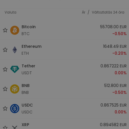
/
Valuta
Ár
Változtatás 24 óra
Bitcoin
55708.00 EUR
BTC
-0.50%
Ethereum
1648.49 EUR
ETH
-0.20%
Tether
0.867222 EUR
USDT
0.00%
BNB
512.800 EUR
BNB
-0.50%
USDC
0.867525 EUR
USDC
0.00%
XRP
0.894582 EUR