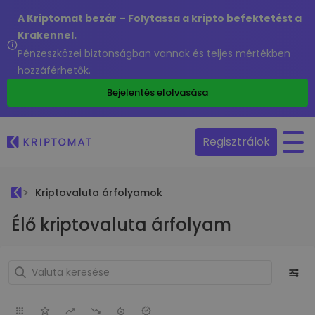
A Kriptomat bezár – Folytassa a kripto befektetést a
Krakennel.
Pénzeszközei biztonságban vannak és teljes mértékben
hozzáférhetők.
Bejelentés elolvasása
Regisztrálok
Kriptovaluta árfolyamok
Élő kriptovaluta árfolyam