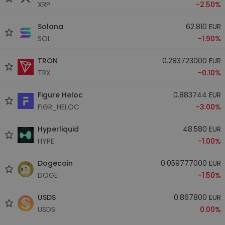
XRP
-2.50%
Solana
62.810 EUR
SOL
-1.90%
TRON
0.283723000 EUR
TRX
-0.10%
Figure Heloc
0.883744 EUR
FIGR_HELOC
-3.00%
Hyperliquid
48.580 EUR
HYPE
-1.00%
Dogecoin
0.059777000 EUR
DOGE
-1.50%
USDS
0.867800 EUR
USDS
0.00%