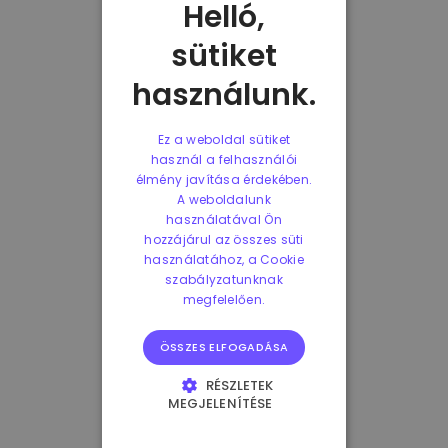
Helló,
sütiket
használunk.
Ez a weboldal sütiket
használ a felhasználói
élmény javítása érdekében.
A weboldalunk
használatával Ön
hozzájárul az összes süti
használatához, a Cookie
szabályzatunknak
megfelelően.
ÖSSZES ELFOGADÁSA
RÉSZLETEK
MEGJELENÍTÉSE
ELENGEDHETETLENÜL