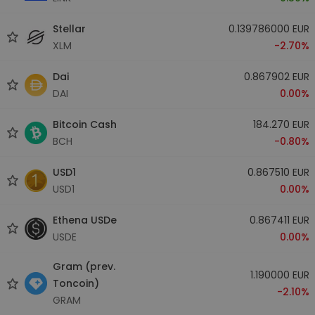
Stellar
0.139786000 EUR
XLM
-2.70%
Dai
0.867902 EUR
DAI
0.00%
Bitcoin Cash
184.270 EUR
BCH
-0.80%
USD1
0.867510 EUR
USD1
0.00%
Ethena USDe
0.867411 EUR
USDE
0.00%
Gram (prev.
1.190000 EUR
Toncoin)
-2.10%
GRAM