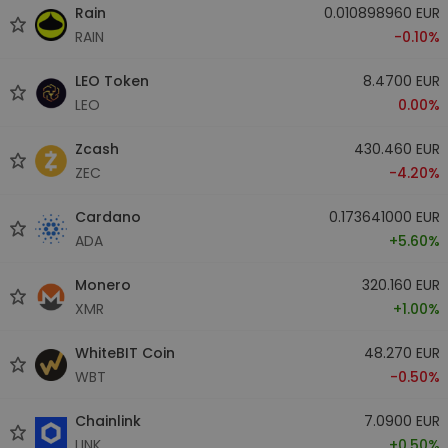
Rain
0.010898960 EUR
RAIN
-0.10%
LEO Token
8.4700 EUR
LEO
0.00%
Zcash
430.460 EUR
ZEC
-4.20%
Cardano
0.173641000 EUR
ADA
+5.60%
Monero
320.160 EUR
XMR
+1.00%
WhiteBIT Coin
48.270 EUR
WBT
-0.50%
Chainlink
7.0900 EUR
LINK
+0.50%