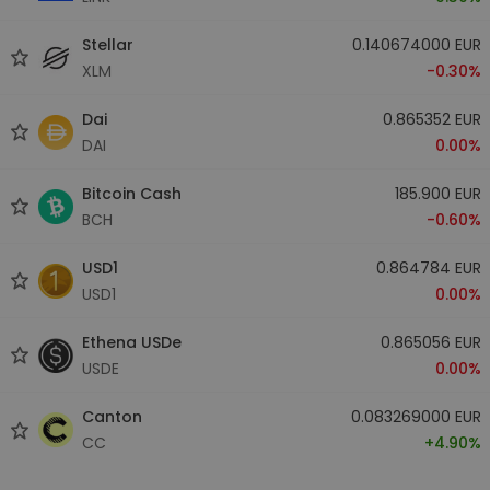
Stellar
0.140674000 EUR
XLM
-0.30%
Dai
0.865352 EUR
DAI
0.00%
Bitcoin Cash
185.900 EUR
BCH
-0.60%
USD1
0.864784 EUR
USD1
0.00%
Ethena USDe
0.865056 EUR
USDE
0.00%
Canton
0.083269000 EUR
CC
+4.90%