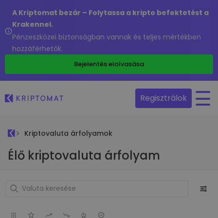
A Kriptomat bezár – Folytassa a kripto befektetést a
Krakennel.
Pénzeszközei biztonságban vannak és teljes mértékben
hozzáférhetők.
Bejelentés elolvasása
Regisztrálok
Kriptovaluta árfolyamok
Élő kriptovaluta árfolyam