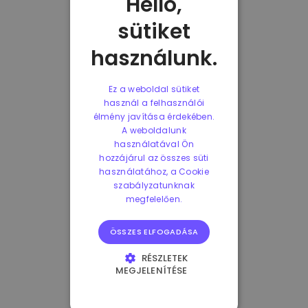
Helló,
sütiket
használunk.
Ez a weboldal sütiket
használ a felhasználói
élmény javítása érdekében.
A weboldalunk
használatával Ön
hozzájárul az összes süti
használatához, a Cookie
szabályzatunknak
megfelelően.
ÖSSZES ELFOGADÁSA
RÉSZLETEK
MEGJELENÍTÉSE
ELENGEDHETETLENÜL
SZÜKSÉGES