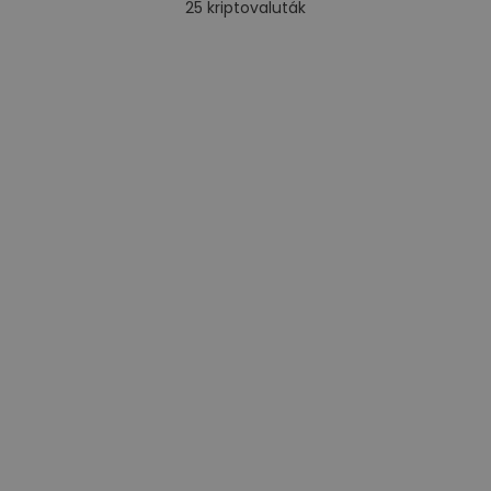
25
kriptovaluták