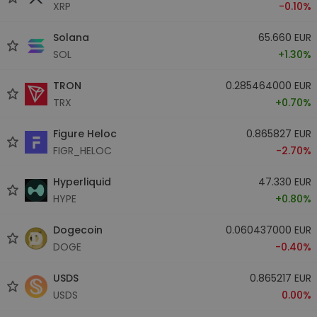
XRP
-0.10%
Solana
65.660 EUR
SOL
+1.30%
TRON
0.285464000 EUR
TRX
+0.70%
Figure Heloc
0.865827 EUR
FIGR_HELOC
-2.70%
Hyperliquid
47.330 EUR
HYPE
+0.80%
Dogecoin
0.060437000 EUR
DOGE
-0.40%
USDS
0.865217 EUR
USDS
0.00%