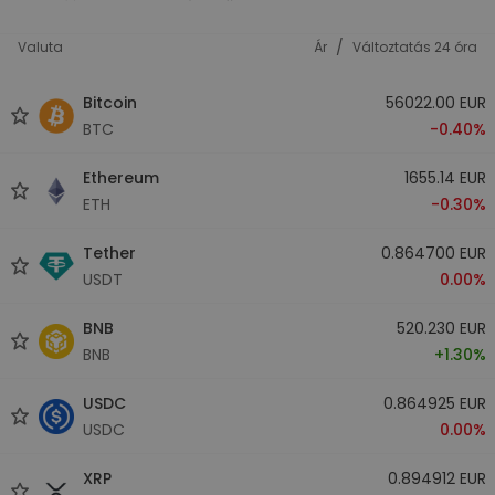
/
Valuta
Ár
Változtatás 24 óra
Bitcoin
56022.00 EUR
BTC
-0.40%
Ethereum
1655.14 EUR
ETH
-0.30%
Tether
0.864700 EUR
USDT
0.00%
BNB
520.230 EUR
BNB
+1.30%
USDC
0.864925 EUR
USDC
0.00%
XRP
0.894912 EUR