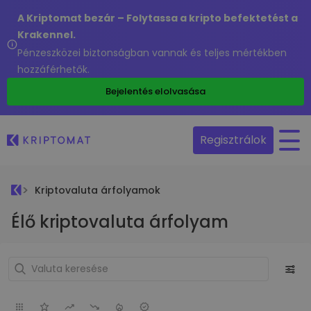
A Kriptomat bezár – Folytassa a kripto befektetést a
Krakennel.
Pénzeszközei biztonságban vannak és teljes mértékben
hozzáférhetők.
Bejelentés elolvasása
Regisztrálok
Kriptovaluta árfolyamok
Élő kriptovaluta árfolyam