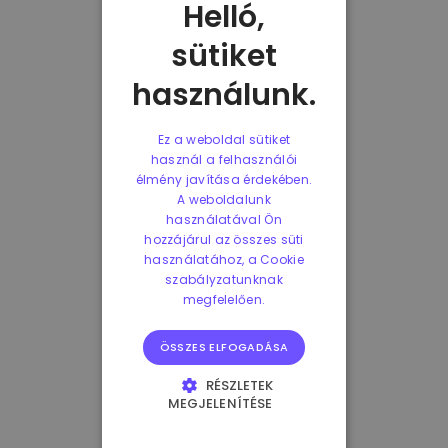
Helló,
sütiket
használunk.
Ez a weboldal sütiket
használ a felhasználói
élmény javítása érdekében.
A weboldalunk
használatával Ön
hozzájárul az összes süti
használatához, a Cookie
szabályzatunknak
megfelelően.
ÖSSZES ELFOGADÁSA
RÉSZLETEK
MEGJELENÍTÉSE
ELENGEDHETETLENÜL