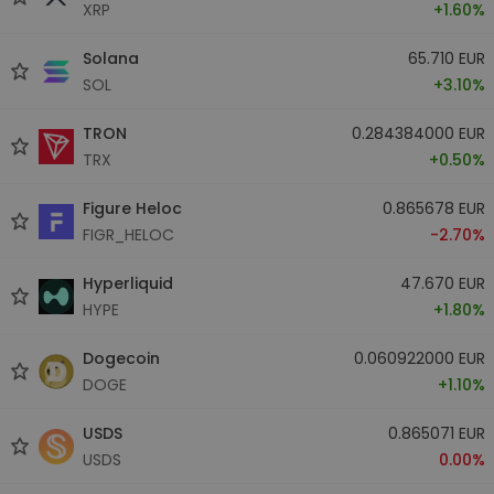
XRP
+1.60%
Solana
65.710 EUR
SOL
+3.10%
TRON
0.284384000 EUR
TRX
+0.50%
Figure Heloc
0.865678 EUR
FIGR_HELOC
-2.70%
Hyperliquid
47.670 EUR
HYPE
+1.80%
Dogecoin
0.060922000 EUR
DOGE
+1.10%
USDS
0.865071 EUR
USDS
0.00%