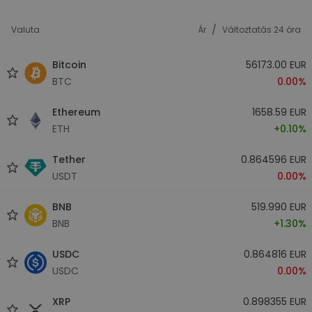
/
Valuta
Ár
Változtatás 24 óra
Bitcoin
56173.00 EUR
BTC
0.00%
Ethereum
1658.59 EUR
ETH
+0.10%
Tether
0.864596 EUR
USDT
0.00%
BNB
519.990 EUR
BNB
+1.30%
USDC
0.864816 EUR
USDC
0.00%
XRP
0.898355 EUR