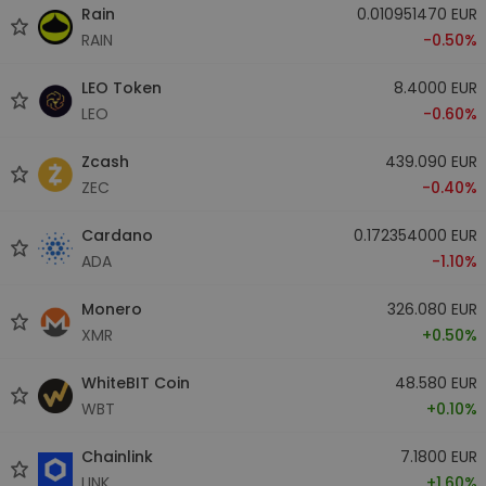
Rain
0.010951470 EUR
RAIN
-0.50%
LEO Token
8.4000 EUR
LEO
-0.60%
Zcash
439.090 EUR
ZEC
-0.40%
Cardano
0.172354000 EUR
ADA
-1.10%
Monero
326.080 EUR
XMR
+0.50%
WhiteBIT Coin
48.580 EUR
WBT
+0.10%
Chainlink
7.1800 EUR
LINK
+1.60%