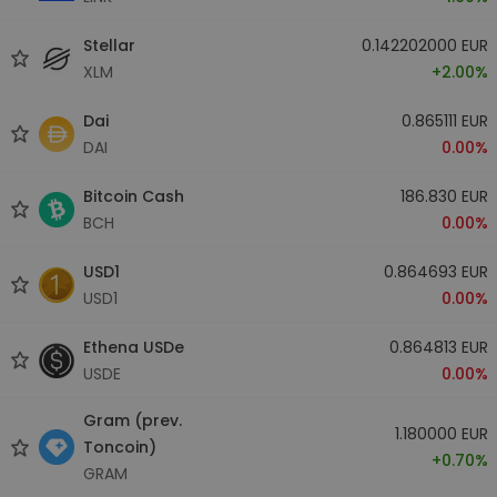
Stellar
0.142202000 EUR
XLM
+2.00%
Dai
0.865111 EUR
DAI
0.00%
Bitcoin Cash
186.830 EUR
BCH
0.00%
USD1
0.864693 EUR
USD1
0.00%
Ethena USDe
0.864813 EUR
USDE
0.00%
Gram (prev.
1.180000 EUR
Toncoin)
+0.70%
GRAM