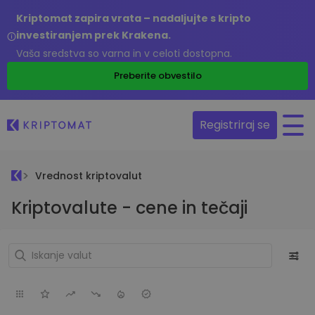
Kriptomat zapira vrata – nadaljujte s kripto
investiranjem prek Krakena.
Vaša sredstva so varna in v celoti dostopna.
Preberite obvestilo
Registriraj se
Vrednost kriptovalut
Kriptovalute - cene in tečaji