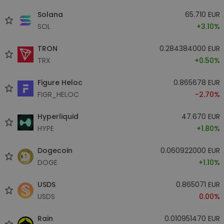
Solana
65.710 EUR
SOL
+3.10%
TRON
0.284384000 EUR
TRX
+0.50%
Figure Heloc
0.865678 EUR
FIGR_HELOC
-2.70%
Hyperliquid
47.670 EUR
HYPE
+1.80%
Dogecoin
0.060922000 EUR
DOGE
+1.10%
USDS
0.865071 EUR
USDS
0.00%
Rain
0.010951470 EUR