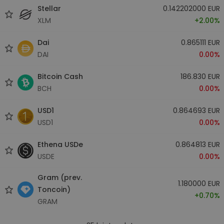
Stellar
0.142202000 EUR
XLM
+2.00%
Dai
0.865111 EUR
DAI
0.00%
Bitcoin Cash
186.830 EUR
BCH
0.00%
USD1
0.864693 EUR
USD1
0.00%
Ethena USDe
0.864813 EUR
USDE
0.00%
Gram (prev.
1.180000 EUR
Toncoin)
+0.70%
GRAM