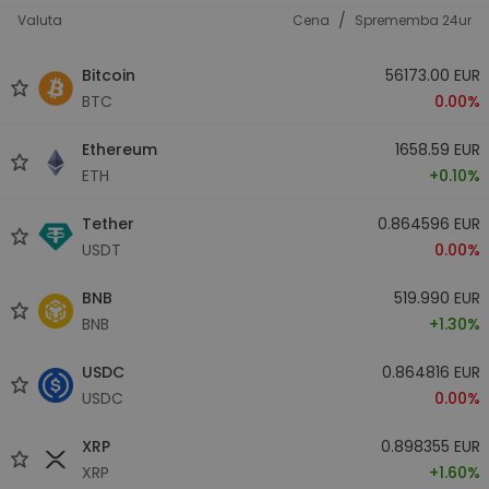
/
Valuta
Cena
Sprememba 24ur
Bitcoin
56173.00 EUR
BTC
0.00%
Ethereum
1658.59 EUR
ETH
+0.10%
Tether
0.864596 EUR
USDT
0.00%
BNB
519.990 EUR
BNB
+1.30%
USDC
0.864816 EUR
USDC
0.00%
XRP
0.898355 EUR
XRP
+1.60%