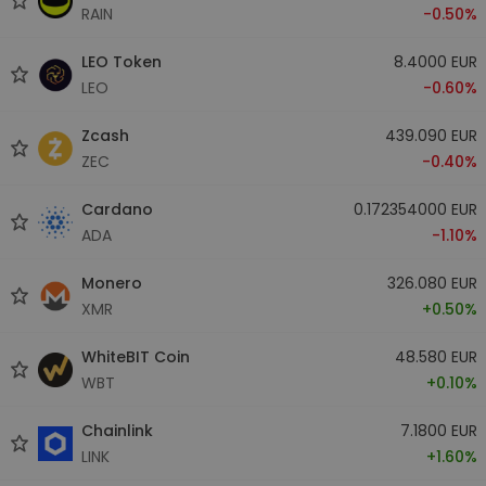
RAIN
-0.50%
LEO Token
8.4000 EUR
LEO
-0.60%
Zcash
439.090 EUR
ZEC
-0.40%
Cardano
0.172354000 EUR
ADA
-1.10%
Monero
326.080 EUR
XMR
+0.50%
WhiteBIT Coin
48.580 EUR
WBT
+0.10%
Chainlink
7.1800 EUR
LINK
+1.60%