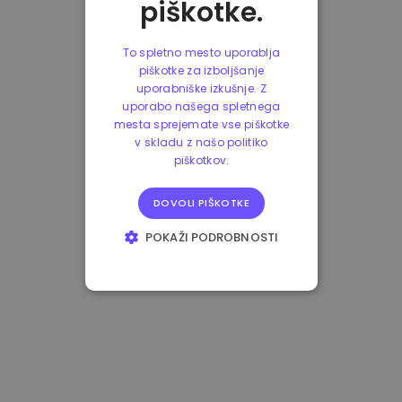
piškotke.
To spletno mesto uporablja
piškotke za izboljšanje
uporabniške izkušnje. Z
uporabo našega spletnega
mesta sprejemate vse piškotke
v skladu z našo politiko
piškotkov.
DOVOLI PIŠKOTKE
POKAŽI PODROBNOSTI
NUJNO POTREBNI
IZVEDBENI
CILJANJE
FUNKCIONALNOST