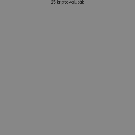
25
kriptovaluták