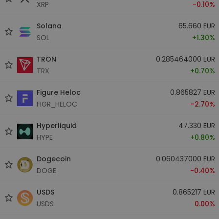
XRP
-0.10%
Solana
65.660 EUR
SOL
+1.30%
TRON
0.285464000 EUR
TRX
+0.70%
Figure Heloc
0.865827 EUR
FIGR_HELOC
-2.70%
Hyperliquid
47.330 EUR
HYPE
+0.80%
Dogecoin
0.060437000 EUR
DOGE
-0.40%
USDS
0.865217 EUR
USDS
0.00%