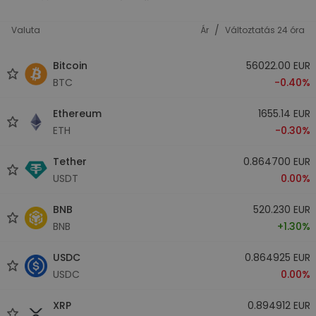
/
Valuta
Ár
Változtatás 24 óra
Bitcoin
56022.00 EUR
BTC
-0.40%
Ethereum
1655.14 EUR
ETH
-0.30%
Tether
0.864700 EUR
USDT
0.00%
BNB
520.230 EUR
BNB
+1.30%
USDC
0.864925 EUR
USDC
0.00%
XRP
0.894912 EUR