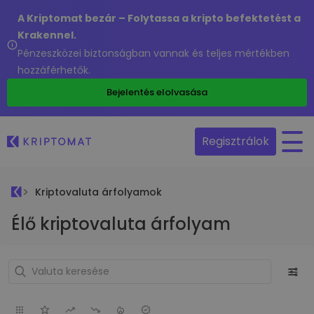
A Kriptomat bezár – Folytassa a kripto befektetést a
Krakennel.
Pénzeszközei biztonságban vannak és teljes mértékben
hozzáférhetők.
Bejelentés elolvasása
Regisztrálok
Kriptovaluta árfolyamok
Élő kriptovaluta árfolyam