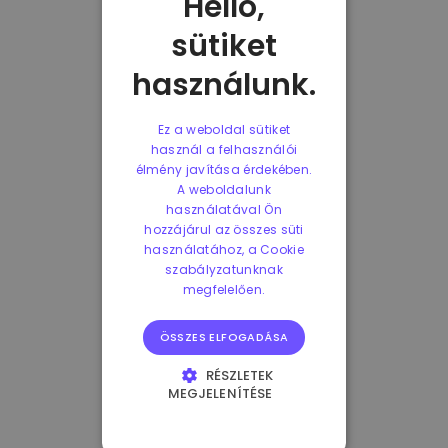
Helló,
sütiket
használunk.
Ez a weboldal sütiket
használ a felhasználói
élmény javítása érdekében.
A weboldalunk
használatával Ön
hozzájárul az összes süti
használatához, a Cookie
szabályzatunknak
megfelelően.
ÖSSZES ELFOGADÁSA
RÉSZLETEK
MEGJELENÍTÉSE
ELENGEDHETETLENÜL
SZÜKSÉGES