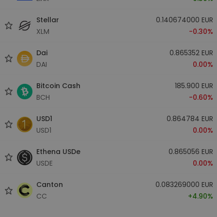
Stellar
0.140674000 EUR
XLM
-0.30%
Dai
0.865352 EUR
DAI
0.00%
Bitcoin Cash
185.900 EUR
BCH
-0.60%
USD1
0.864784 EUR
USD1
0.00%
Ethena USDe
0.865056 EUR
USDE
0.00%
Canton
0.083269000 EUR
CC
+4.90%