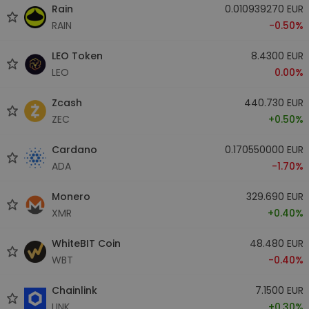
Rain
0.010939270 EUR
RAIN
-0.50%
LEO Token
8.4300 EUR
LEO
0.00%
Zcash
440.730 EUR
ZEC
+0.50%
Cardano
0.170550000 EUR
ADA
-1.70%
Monero
329.690 EUR
XMR
+0.40%
WhiteBIT Coin
48.480 EUR
WBT
-0.40%
Chainlink
7.1500 EUR
LINK
+0.30%