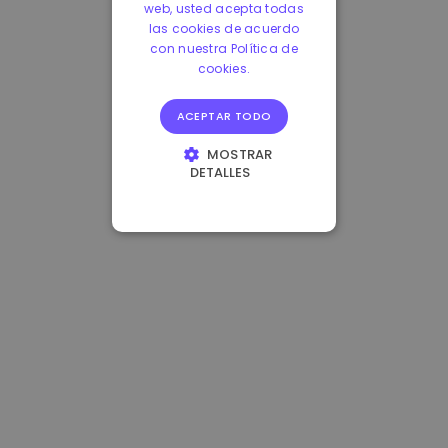
web, usted acepta todas
las cookies de acuerdo
con nuestra Política de
cookies.
ACEPTAR TODO
MOSTRAR
DETALLES
COOKIES
ESTRICTAMENTE
NECESARIAS
COOKIES DE
RENDIMIENTO
COOKIES DE
PREFERENCIAS
COOKIES DE
FUNCIONALIDAD