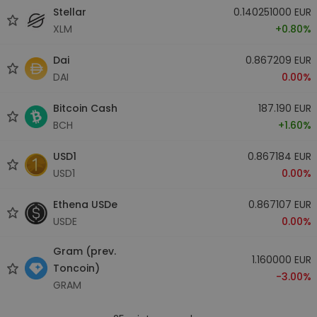
Stellar
0.140251000 EUR
XLM
+0.80%
Dai
0.867209 EUR
DAI
0.00%
Bitcoin Cash
187.190 EUR
BCH
+1.60%
USD1
0.867184 EUR
USD1
0.00%
Ethena USDe
0.867107 EUR
USDE
0.00%
Gram (prev.
1.160000 EUR
Toncoin)
-3.00%
GRAM