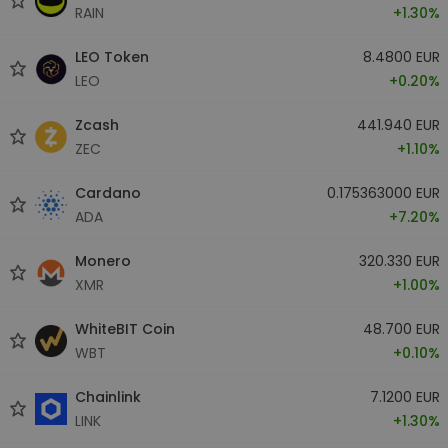
RAIN
+1.30%
LEO Token
8.4800 EUR
LEO
+0.20%
Zcash
441.940 EUR
ZEC
+1.10%
Cardano
0.175363000 EUR
ADA
+7.20%
Monero
320.330 EUR
XMR
+1.00%
WhiteBIT Coin
48.700 EUR
WBT
+0.10%
Chainlink
7.1200 EUR
LINK
+1.30%