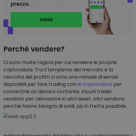
Scopri opportunità di investimento
prezzo.
Analisi dei dati del portafoglio
Inizia
Informazioni utili per performance ottimali
Perché vendere?
Ci sono molte ragioni per cui vendere le proprie
criptovalute. Tra il tempismo del mercato e la
raccolta dei profitti ci sono una miriade di servizi
disponibili per fare trading con
le criptovalute
per
convertirle on denaro contante. Alcuni trader
vendono per reinvestire in altri asset. Altri vendono
perché hanno bisogno di soldi, più in fretta possibile.
Indipendentemente dal fatto che tu voglia trasferirle i