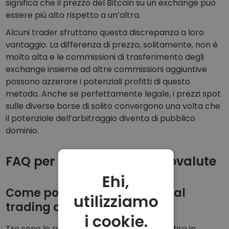
significa che il prezzo del Bitcoin su un exchange può
essere più alto rispetto a un’altra.
Alcuni trader sfruttano questa discrepanza a loro
vantaggio. La differenza di prezzo, solitamente, non è
molto alta e le commissioni di trasferimento degli
exchange insieme ad altre commissioni aggiuntive
possono azzerare i potenziali profitti di questo
metodo. Anche se perfettamente legale, i prezzi spot
sulle diverse borse di solito convergono una volta che
il potenziale dell’arbitraggio diventa di pubblico
dominio.
FAQ per la vendita di criptovalute
Ehi,
Come posso trarre profitto dal
utilizziamo
trading di criptovalute?
i cookie.
Tre sono le regole fonadmentali per investire in