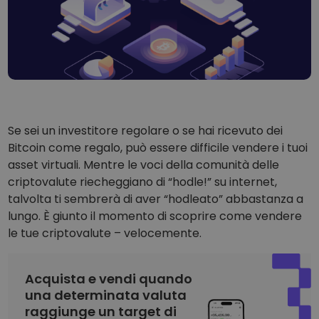
...oggi il valore sarebbe
Portafogli intelligenti
L’investimento intelligente in criptovalute
Wallet Kriptomat
Un wallet di criptovalute semplice e sicuro
Scoperta investimenti
Trova la tua strategia crypto
Se sei un investitore regolare o se hai ricevuto dei
KriptoEarn
Bitcoin come regalo, può essere difficile vendere i tuoi
Guadagna premi sulle tue criptovalute
asset virtuali. Mentre le voci della comunità delle
criptovalute riecheggiano di “hodle!” su internet,
Salvadanaio
Risparmia criptovalute per il tuo futuro
talvolta ti sembrerà di aver “hodleato” abbastanza a
lungo. È giunto il momento di scoprire come vendere
Acquisto ricorrente
le tue criptovalute – velocemente.
Investimenti pianificati su base regolare (DCA)
Avvisi di prezzo
Acquista e vendi quando
Aggiornamenti dei prezzi in tempo reale dei tuoi token preferiti
una determinata valuta
raggiunge un target di
Scopri asset