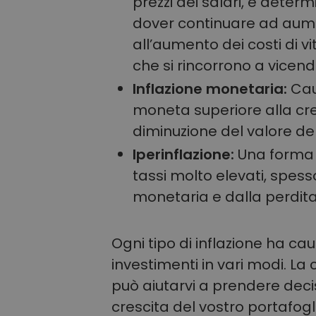
prezzi dei salari, è determ
dover continuare ad aumen
all’aumento dei costi di vi
che si rincorrono a vicend
Inflazione monetaria:
Cau
moneta superiore alla c
diminuzione del valore de
Iperinflazione:
Una forma e
tassi molto elevati, spes
monetaria e dalla perdita
Ogni tipo di inflazione ha cau
investimenti in vari modi. La 
può aiutarvi a prendere decis
crescita del vostro portafogl