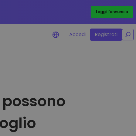
/
Leggi l'annuncio
Accedi
Registrati
isi di prezzo
ornamenti dei prezzi in tempo
 dei tuoi token preferiti
pri asset
e possono
ri opportunità di investimento
lisi dei dati del portafoglio
rmazioni utili per performance
mali
foglio