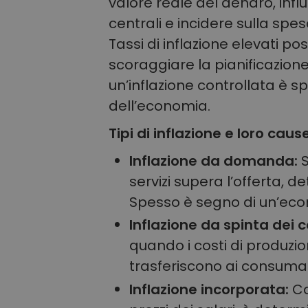
valore reale del denaro, infl
centrali e incidere sulla spe
Tassi di inflazione elevati p
scoraggiare la pianificazio
un’inflazione controllata è 
dell’economia.
Tipi di inflazione e loro cause
Inflazione da domanda:
S
servizi supera l’offerta, 
Spesso è segno di un’eco
Inflazione da spinta dei c
quando i costi di produzi
trasferiscono ai consumato
Inflazione incorporata:
Co