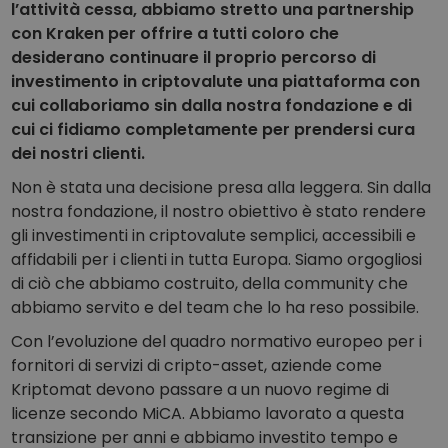
Scopri opportunità di investimento
l’attività cessa, abbiamo stretto una partnership
con Kraken per offrire a tutti coloro che
Analisi dei dati del portafoglio
desiderano continuare il proprio percorso di
Informazioni utili per performance ottimali
investimento in criptovalute una piattaforma con
cui collaboriamo sin dalla nostra fondazione e di
cui ci fidiamo completamente per prendersi cura
dei nostri clienti.
Non è stata una decisione presa alla leggera. Sin dalla
nostra fondazione, il nostro obiettivo è stato rendere
gli investimenti in criptovalute semplici, accessibili e
affidabili per i clienti in tutta Europa. Siamo orgogliosi
di ciò che abbiamo costruito, della community che
abbiamo servito e del team che lo ha reso possibile.
Con l’evoluzione del quadro normativo europeo per i
fornitori di servizi di cripto-asset, aziende come
Kriptomat devono passare a un nuovo regime di
licenze secondo MiCA. Abbiamo lavorato a questa
transizione per anni e abbiamo investito tempo e