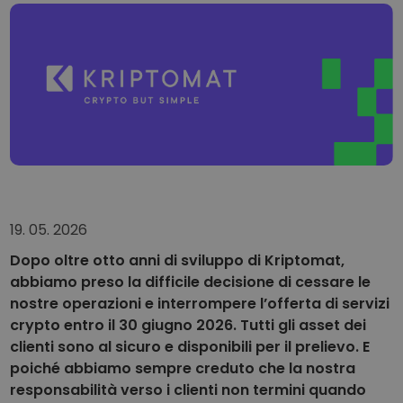
...oggi il valore sarebbe
Portafogli intelligenti
L’investimento intelligente in criptovalute
Wallet Kriptomat
Un wallet di criptovalute semplice e sicuro
Scoperta investimenti
Trova la tua strategia crypto
KriptoEarn
Guadagna premi sulle tue criptovalute
19. 05. 2026
Salvadanaio
Risparmia criptovalute per il tuo futuro
Dopo oltre otto anni di sviluppo di Kriptomat,
abbiamo preso la difficile decisione di cessare le
Acquisto ricorrente
Investimenti pianificati su base regolare (DCA)
nostre operazioni e interrompere l’offerta di servizi
crypto entro il 30 giugno 2026. Tutti gli asset dei
Avvisi di prezzo
clienti sono al sicuro e disponibili per il prelievo. E
Aggiornamenti dei prezzi in tempo reale dei tuoi token preferiti
poiché abbiamo sempre creduto che la nostra
responsabilità verso i clienti non termini quando
Scopri asset