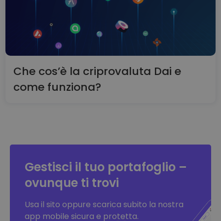
Che cos’è la criprovaluta Dai e
come funziona?
Gestisci il tuo portafoglio –
ovunque ti trovi
Usa il sito oppure scarica subito la nostra
app mobile sicura e protetta.