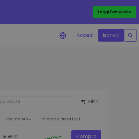
Leggi l'annuncio
Accedi
Iscriviti
di prezzo
menti dei prezzi in tempo
 tuoi token preferiti
 asset
pportunità di investimento
Filtri
 dei dati del
oglio
ioni utili per performance
Volume 24h
Grafico dei prezzi (7g)
Compra
18.8B €