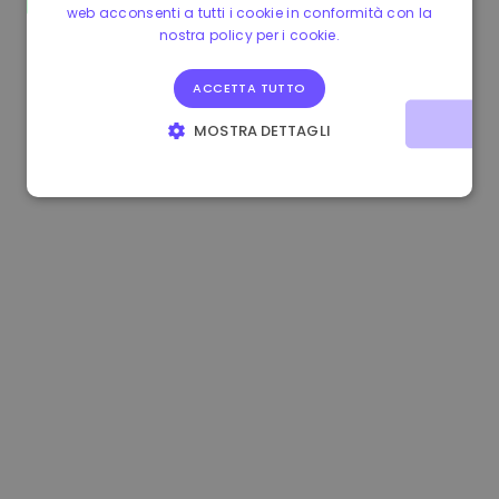
web acconsenti a tutti i cookie in conformità con la
1.170000 €
-1.80%
3.2B €
nostra policy per i cookie.
ACCETTA TUTTO
MOSTRA DETTAGLI
STRETTAMENTE NECESSARI
PERFORMANCE
TARGETING
FUNZIONALITÀ