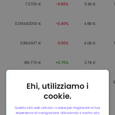
7.0700 €
-0.60%
5.3B €
0.139492000 €
-0.40%
4.8B €
0.864937 €
0.00%
4.0B €
185.770 €
+0.70%
3.7B €
0.864857 €
0.00%
3.5B €
Ehi, utilizziamo i
cookie.
0.864781 €
0.00%
3.4B €
Questo sito web utilizza i cookie per migliorare la tua
esperienza di navigazione. Utilizzando il nostro sito