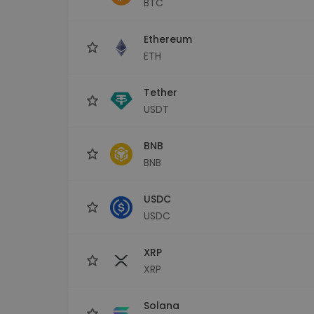
BTC
Scoperta investimenti
Trova la tua strategia cryp
Ethereum
ETH
Tether
USDT
BNB
BNB
USDC
USDC
XRP
XRP
Solana