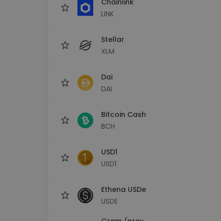
Chainlink
LINK
Stellar
XLM
Dai
DAI
Bitcoin Cash
BCH
USD1
USD1
Ethena USDe
USDE
Gram (prev.