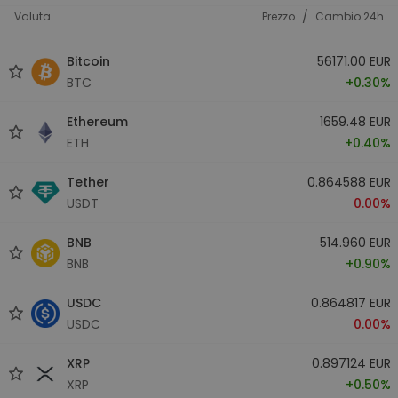
/
Valuta
Prezzo
Cambio 24h
Bitcoin
56171.00 EUR
BTC
+0.30%
Ethereum
1659.48 EUR
ETH
+0.40%
Tether
0.864588 EUR
USDT
0.00%
BNB
514.960 EUR
BNB
+0.90%
USDC
0.864817 EUR
USDC
0.00%
XRP
0.897124 EUR
XRP
+0.50%