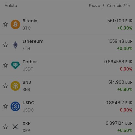
/
Valuta
Prezzo
Cambio 24h
Bitcoin
56171.00 EUR
BTC
+0.30%
Ethereum
1659.48 EUR
ETH
+0.40%
Tether
0.864588 EUR
USDT
0.00%
BNB
514.960 EUR
BNB
+0.90%
USDC
0.864817 EUR
USDC
0.00%
XRP
0.897124 EUR
XRP
+0.50%