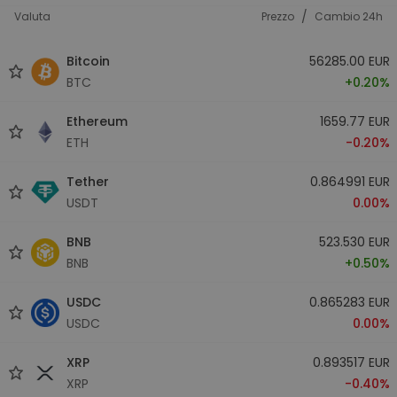
/
Valuta
Prezzo
Cambio 24h
Bitcoin
56285.00 EUR
BTC
+0.20%
Ethereum
1659.77 EUR
ETH
-0.20%
Tether
0.864991 EUR
USDT
0.00%
BNB
523.530 EUR
BNB
+0.50%
USDC
0.865283 EUR
USDC
0.00%
XRP
0.893517 EUR
XRP
-0.40%