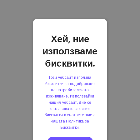
Хей, ние
използваме
бисквитки.
Този уебсайт използва
бисквитки за подобряване
на потребителското
изживяване. Използвайки
нашия уебсайт, Вие се
съгласявате с всички
бисквитки в съответствие с
нашата Политика за
Бисквитки.