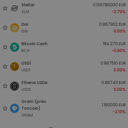
Stellar
0.139786000 EUR
XLM
-2.70%
Dai
0.867902 EUR
DAI
0.00%
Bitcoin Cash
184.270 EUR
BCH
-0.80%
USD1
0.867510 EUR
USD1
0.00%
Ethena USDe
0.867411 EUR
USDE
0.00%
Gram (prev.
1.190000 EUR
Toncoin)
-2.10%
GRAM