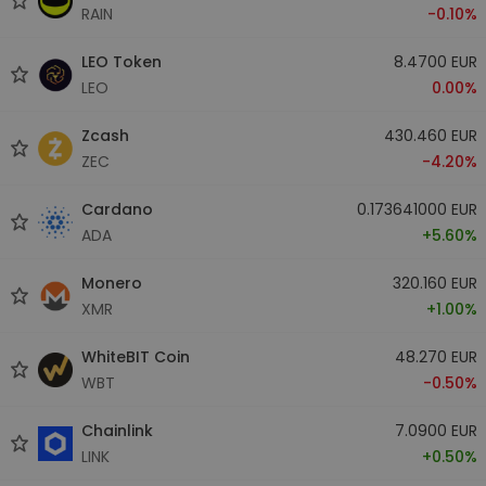
RAIN
-0.10%
LEO Token
8.4700 EUR
LEO
0.00%
Zcash
430.460 EUR
ZEC
-4.20%
Cardano
0.173641000 EUR
ADA
+5.60%
Monero
320.160 EUR
XMR
+1.00%
WhiteBIT Coin
48.270 EUR
WBT
-0.50%
Chainlink
7.0900 EUR
LINK
+0.50%