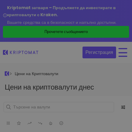
Kriptomat затваря – Продължете да инвестирате в
криптовалути с Kraken.
Вашите средства са в безопасност и напълно достъпни.
Прочетете съобщението
Регистрация
Цени на Криптовалути
Цени на криптовалути днес