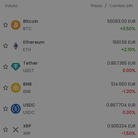
/
Valuta
Prezzo
Cambio 24h
Bitcoin
56093.00 EUR
BTC
+0.50%
Ethereum
1661.56 EUR
ETH
+2.10%
Tether
0.867365 EUR
USDT
0.00%
BNB
514.650 EUR
BNB
-1.30%
USDC
0.867704 EUR
USDC
0.00%
XRP
0.905334 EUR
XRP
-1.50%