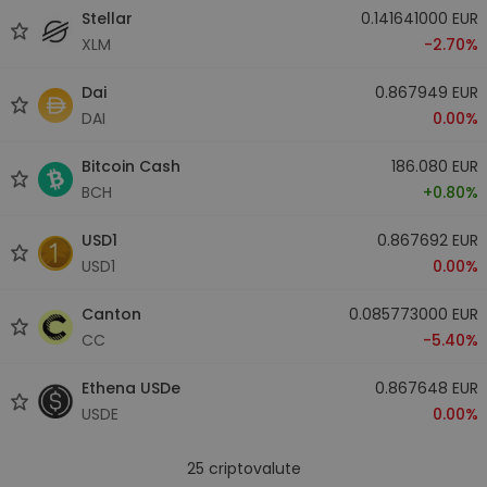
Stellar
0.141641000 EUR
XLM
-2.70%
Dai
0.867949 EUR
DAI
0.00%
Bitcoin Cash
186.080 EUR
BCH
+0.80%
USD1
0.867692 EUR
USD1
0.00%
Canton
0.085773000 EUR
CC
-5.40%
Ethena USDe
0.867648 EUR
USDE
0.00%
25
criptovalute