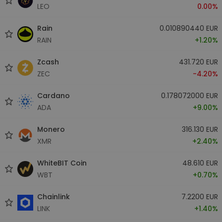
LEO
0.00%
Rain
0.010890440 EUR
RAIN
+1.20%
Zcash
431.720 EUR
ZEC
-4.20%
Cardano
0.178072000 EUR
ADA
+9.00%
Monero
316.130 EUR
XMR
+2.40%
WhiteBIT Coin
48.610 EUR
WBT
+0.70%
Chainlink
7.2200 EUR
LINK
+1.40%