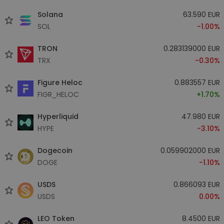
Solana
63.590 EUR
SOL
-1.00%
TRON
0.283139000 EUR
TRX
-0.30%
Figure Heloc
0.883557 EUR
FIGR_HELOC
+1.70%
Hyperliquid
47.980 EUR
HYPE
-3.10%
Dogecoin
0.059902000 EUR
DOGE
-1.10%
USDS
0.866093 EUR
USDS
0.00%
LEO Token
8.4500 EUR