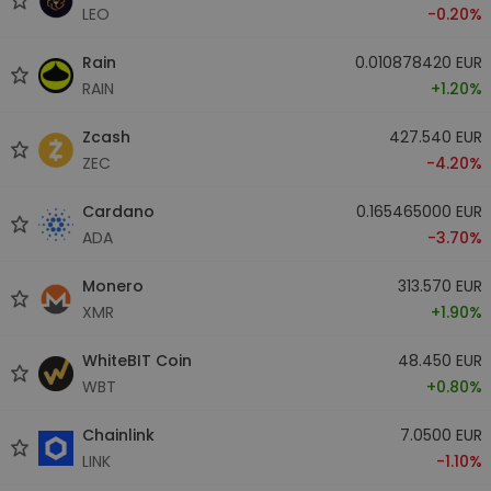
LEO
-0.20%
Rain
0.010878420 EUR
RAIN
+1.20%
Zcash
427.540 EUR
ZEC
-4.20%
Cardano
0.165465000 EUR
ADA
-3.70%
Monero
313.570 EUR
XMR
+1.90%
WhiteBIT Coin
48.450 EUR
WBT
+0.80%
Chainlink
7.0500 EUR
LINK
-1.10%