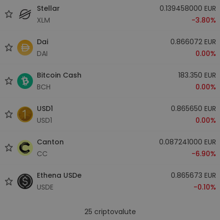
Stellar
0.139458000 EUR
XLM
-3.80%
Dai
0.866072 EUR
DAI
0.00%
Bitcoin Cash
183.350 EUR
BCH
0.00%
USD1
0.865650 EUR
USD1
0.00%
Canton
0.087241000 EUR
CC
-6.90%
Ethena USDe
0.865673 EUR
USDE
-0.10%
25
criptovalute