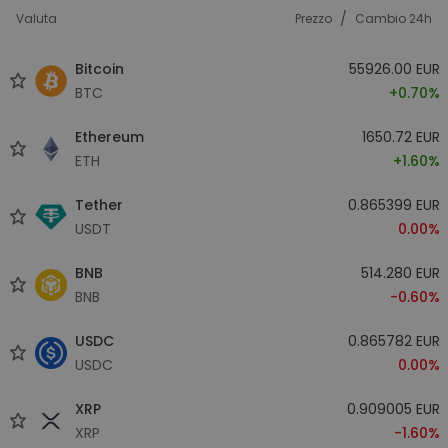
/
Valuta
Prezzo
Cambio 24h
Bitcoin
55926.00 EUR
BTC
+0.70%
Ethereum
1650.72 EUR
ETH
+1.60%
Tether
0.865399 EUR
USDT
0.00%
BNB
514.280 EUR
BNB
-0.60%
USDC
0.865782 EUR
USDC
0.00%
XRP
0.909005 EUR
XRP
-1.60%