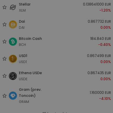
Stellar
0.138641000 EUR
XLM
-1.20%
Dai
0.867732 EUR
DAI
0.00%
Bitcoin Cash
184.840 EUR
BCH
-0.40%
USD1
0.867499 EUR
USD1
0.00%
Ethena USDe
0.867435 EUR
USDE
0.00%
Gram (prev.
1.160000 EUR
Toncoin)
-4.10%
GRAM