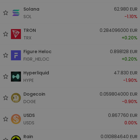
Solana
62.980 EUR
SOL
-1.10%
TRON
0.284096000 EUR
TRX
+0.20%
Figure Heloc
0.898128 EUR
FIGR_HELOC
+0.20%
Hyperliquid
47.830 EUR
HYPE
-1.90%
Dogecoin
0.059804000 EUR
DOGE
-0.90%
USDS
0.867760 EUR
USDS
0.00%
Rain
0.010884640 EUR