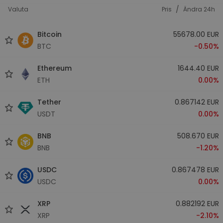
/
Valuta
Pris
Ändra 24h
Bitcoin
55678.00 EUR
BTC
-0.50%
Ethereum
1644.40 EUR
ETH
0.00%
Tether
0.867142 EUR
USDT
0.00%
BNB
508.670 EUR
BNB
-1.20%
USDC
0.867478 EUR
USDC
0.00%
XRP
0.882192 EUR
XRP
-2.10%