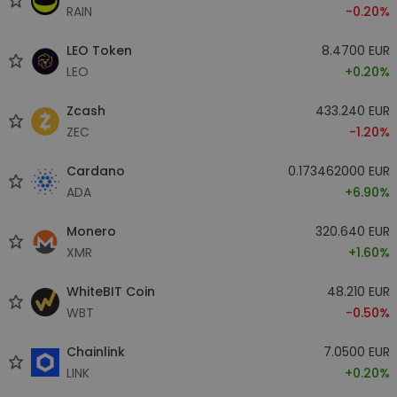
RAIN
-0.20%
LEO Token
8.4700 EUR
LEO
+0.20%
Zcash
433.240 EUR
ZEC
-1.20%
Cardano
0.173462000 EUR
ADA
+6.90%
Monero
320.640 EUR
XMR
+1.60%
WhiteBIT Coin
48.210 EUR
WBT
-0.50%
Chainlink
7.0500 EUR
LINK
+0.20%