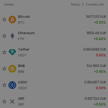
/
Valuta
Prezzo
Cambio 24h
Bitcoin
56171.00 EUR
BTC
+0.30%
Ethereum
1659.48 EUR
ETH
+0.40%
Tether
0.864588 EUR
USDT
0.00%
BNB
514.960 EUR
BNB
+0.90%
USDC
0.864817 EUR
USDC
0.00%
XRP
0.897124 EUR
XRP
+0.50%