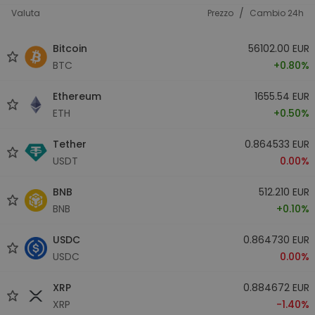
/
Valuta
Prezzo
Cambio 24h
Bitcoin
56102.00 EUR
BTC
+0.80%
Ethereum
1655.54 EUR
ETH
+0.50%
Tether
0.864533 EUR
USDT
0.00%
BNB
512.210 EUR
BNB
+0.10%
USDC
0.864730 EUR
USDC
0.00%
XRP
0.884672 EUR
XRP
-1.40%