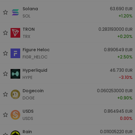
Solana
63.690 EUR
SOL
+1.20%
TRON
0.283193000 EUR
TRX
+0.20%
Figure Heloc
0.890649 EUR
FIGR_HELOC
+2.50%
Hyperliquid
46.730 EUR
HYPE
-3.10%
Dogecoin
0.060253000 EUR
DOGE
+0.90%
USDS
0.864945 EUR
USDS
0.00%
Rain
0.011005220 EUR