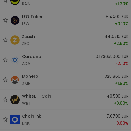
RAIN
+1.30%
LEO Token
8.4400 EUR
LEO
+0.10%
Zcash
440.710 EUR
ZEC
+2.90%
Cardano
0.173655000 EUR
ADA
-2.10%
Monero
325.860 EUR
XMR
+1.90%
WhiteBIT Coin
48.530 EUR
WBT
+0.60%
Chainlink
7.0700 EUR
LINK
-0.60%