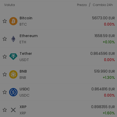
/
Valuta
Prezzo
Cambio 24h
Bitcoin
56173.00 EUR
BTC
0.00%
Ethereum
1658.59 EUR
ETH
+0.10%
Tether
0.864596 EUR
USDT
0.00%
BNB
519.990 EUR
BNB
+1.30%
USDC
0.864816 EUR
USDC
0.00%
XRP
0.898355 EUR
XRP
+1.60%