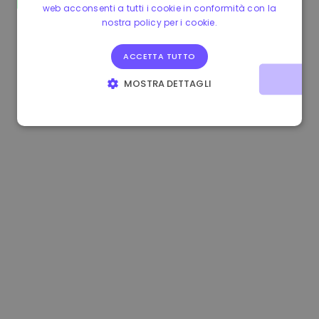
web acconsenti a tutti i cookie in conformità con la
0.080659000 €
-4.80%
3.2B €
nostra policy per i cookie.
ACCETTA TUTTO
MOSTRA DETTAGLI
STRETTAMENTE NECESSARI
PERFORMANCE
TARGETING
FUNZIONALITÀ