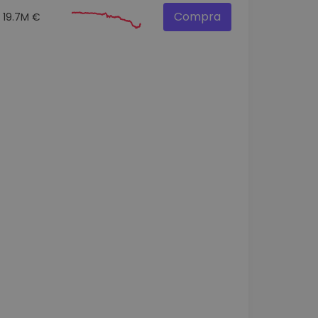
Compra
19.7M €