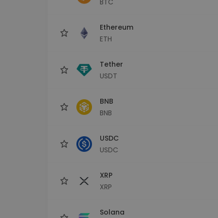
BTC
Scoperta investimenti
Trova la tua strategia cryp
Ethereum
ETH
Tether
USDT
BNB
BNB
USDC
USDC
XRP
XRP
Solana