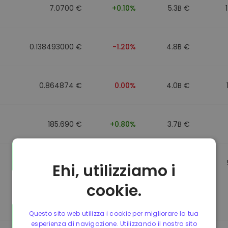
7.0700 €
+0.10%
5.3B €
0.138493000 €
-1.20%
4.8B €
0.864874 €
0.00%
4.0B €
185.690 €
+0.80%
3.7B €
0.864596 €
0.00%
3.5B €
Ehi, utilizziamo i
cookie.
0.864596 €
0.00%
3.4B €
Questo sito web utilizza i cookie per migliorare la tua
esperienza di navigazione. Utilizzando il nostro sito