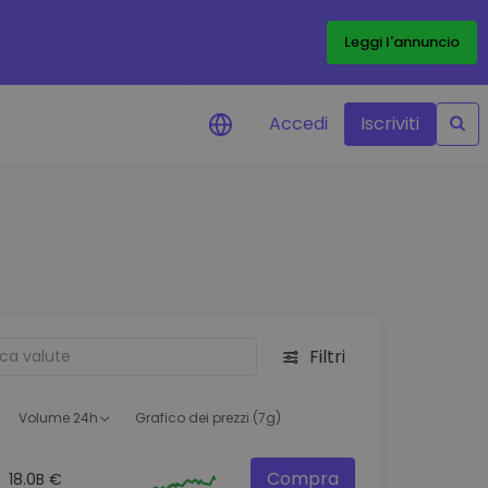
Leggi l'annuncio
Accedi
Iscriviti
di prezzo
menti dei prezzi in tempo
 tuoi token preferiti
 asset
pportunità di investimento
Filtri
 dei dati del
oglio
ioni utili per performance
Volume 24h
Grafico dei prezzi (7g)
Compra
18.0B €