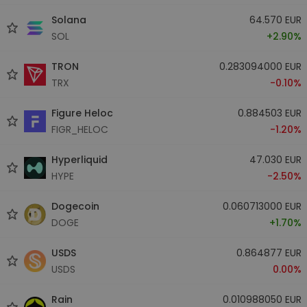
Solana
64.570 EUR
SOL
+2.90%
TRON
0.283094000 EUR
TRX
-0.10%
Figure Heloc
0.884503 EUR
FIGR_HELOC
-1.20%
Hyperliquid
47.030 EUR
HYPE
-2.50%
Dogecoin
0.060713000 EUR
DOGE
+1.70%
USDS
0.864877 EUR
USDS
0.00%
Rain
0.010988050 EUR