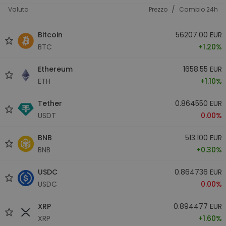
/
Valuta
Prezzo
Cambio 24h
Bitcoin
56207.00 EUR
BTC
+1.20%
Ethereum
1658.55 EUR
ETH
+1.10%
Tether
0.864550 EUR
USDT
0.00%
BNB
513.100 EUR
BNB
+0.30%
USDC
0.864736 EUR
USDC
0.00%
XRP
0.894477 EUR
XRP
+1.60%