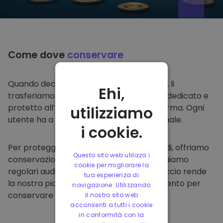
Come dove
conservare
Quando decidi di comprare su
Kriptomat
, li
Ehi,
trasferiamo direttamente nel tuo wallet dedicato e
protetto all’interno della nostra piattaforma. Ogni
utilizziamo
utente ha a disposizione un wallet personale.
i cookie.
Per proteggere i nostri clienti e i loro fondi, offriamo
Questo sito web utilizza i
conservazione offline protetta ed effettuiamo
cookie per migliorare la
regolari audit di sicurezza. Questo approccio rende
tua esperienza di
la nostra piattaforma un punto di riferimento per
navigazione. Utilizzando
conservare e altre criptovalute.
il nostro sito web
acconsenti a tutti i cookie
in conformità con la