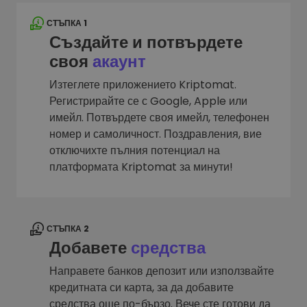
СТЪПКА 1
Създайте и потвърдете
своя
акаунт
Изтеглете приложението Kriptomat.
Регистрирайте се с Google, Apple или
имейл. Потвърдете своя имейл, телефонен
номер и самоличност. Поздравления, вие
отключихте пълния потенциал на
платформата Kriptomat за минути!
СТЪПКА 2
Добавете
средства
Направете банков депозит или използвайте
кредитната си карта, за да добавите
средства още по-бързо. Вече сте готови да