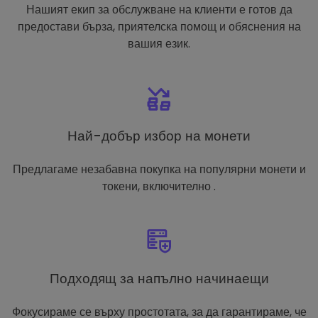
Нашият екип за обслужване на клиенти е готов да
предостави бърза, приятелска помощ и обяснения на
вашия език.
Най-добър избор на монети
Предлагаме незабавна покупка на популярни монети и
токени, включително .
Подходящ за напълно начинаещи
Фокусираме се върху простотата, за да гарантираме, че