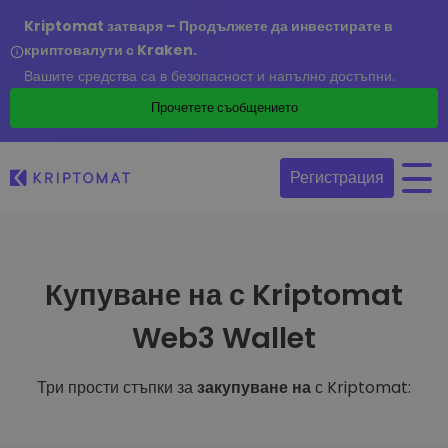
Kriptomat затваря – Продължете да инвестирате в
криптовалути с Kraken.
Вашите средства са в безопасност и напълно достъпни.
Прочетете съобщението
Регистрация
Купуване на с Kriptomat
Web3 Wallet
Три прости стъпки за
закупуване на
с Kriptomat: