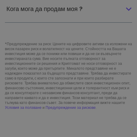
Кога мога да продам моя ?
*Предупреждение за риск: Цените на цифровите активи са изложени на
висок пазарен риск и волатилност на цените. Стойността на Вашата
инвестиция може да се понижи или повиши и да не си възвърнете
инвестираната сума. Вие носите пълната отговорност за
инвестиционните си решения и Криптомат не носи отговорност за
загуби, които може да претърпите. Миналото представяне не е
надежден показател за бъдещото представяне. Трябва да инвестирате
само в продукти, с които сте запознати и при които разбирате
рисковете. Трябва внимателно да обмислите своя инвестиционен опит,
финансово състояние, инвестиционни цели и толерантност към риск и
да се консултирате с независим финансов консултант, преди да
направите каквато и да е инвестиция. Този материал не трябва да се
тълкува като финансов съвет. За повече информация вижте нашите
Условия за ползване
и
Предупреждение за рискове
.