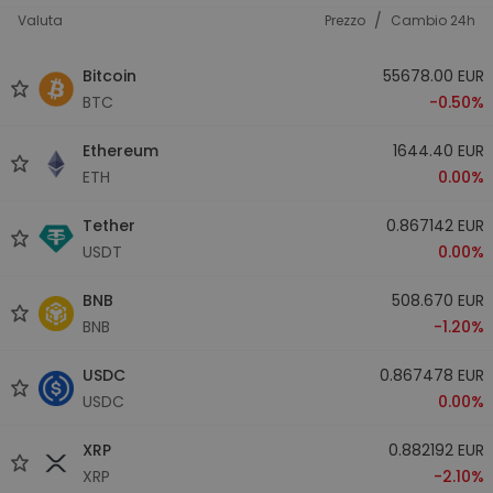
/
Valuta
Prezzo
Cambio 24h
Bitcoin
55678.00 EUR
BTC
-0.50%
Ethereum
1644.40 EUR
ETH
0.00%
Tether
0.867142 EUR
USDT
0.00%
BNB
508.670 EUR
BNB
-1.20%
USDC
0.867478 EUR
USDC
0.00%
XRP
0.882192 EUR
XRP
-2.10%