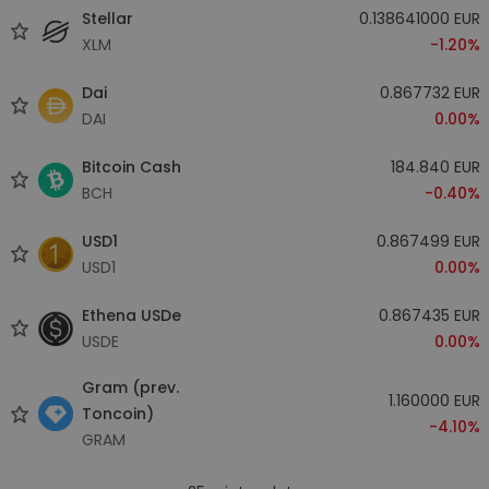
Stellar
0.138641000 EUR
XLM
-1.20%
Dai
0.867732 EUR
DAI
0.00%
Bitcoin Cash
184.840 EUR
BCH
-0.40%
USD1
0.867499 EUR
USD1
0.00%
Ethena USDe
0.867435 EUR
USDE
0.00%
Gram (prev.
1.160000 EUR
Toncoin)
-4.10%
GRAM