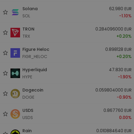
Solana
62.980 EUR
SOL
-1.10%
TRON
0.284096000 EUR
TRX
+0.20%
Figure Heloc
0.898128 EUR
FIGR_HELOC
+0.20%
Hyperliquid
47.830 EUR
HYPE
-1.90%
Dogecoin
0.059804000 EUR
DOGE
-0.90%
USDS
0.867760 EUR
USDS
0.00%
Rain
0.010884640 EUR