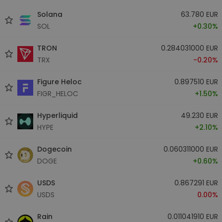
Solana
63.780 EUR
SOL
+0.30%
TRON
0.284031000 EUR
TRX
-0.20%
Figure Heloc
0.897510 EUR
FIGR_HELOC
+1.50%
Hyperliquid
49.230 EUR
HYPE
+2.10%
Dogecoin
0.060311000 EUR
DOGE
+0.60%
USDS
0.867291 EUR
USDS
0.00%
Rain
0.011041910 EUR