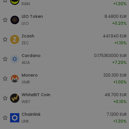
RAIN
+1.30%
LEO Token
8.4800 EUR
LEO
+0.20%
Zcash
441.940 EUR
ZEC
+1.10%
Cardano
0.175363000 EUR
ADA
+7.20%
Monero
320.330 EUR
XMR
+1.00%
WhiteBIT Coin
48.700 EUR
WBT
+0.10%
Chainlink
7.1200 EUR
LINK
+1.30%