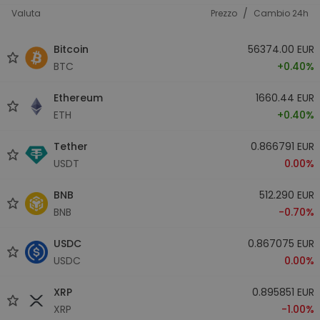
/
Valuta
Prezzo
Cambio 24h
Bitcoin
56374.00 EUR
BTC
+0.40%
Ethereum
1660.44 EUR
ETH
+0.40%
Tether
0.866791 EUR
USDT
0.00%
BNB
512.290 EUR
BNB
-0.70%
USDC
0.867075 EUR
USDC
0.00%
XRP
0.895851 EUR
XRP
-1.00%