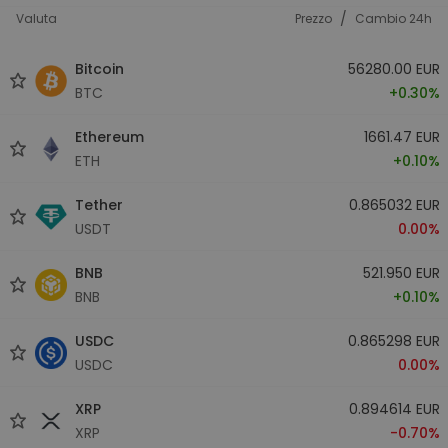
/
Valuta
Prezzo
Cambio 24h
Bitcoin
56280.00 EUR
BTC
+0.30%
Ethereum
1661.47 EUR
ETH
+0.10%
Tether
0.865032 EUR
USDT
0.00%
BNB
521.950 EUR
BNB
+0.10%
USDC
0.865298 EUR
USDC
0.00%
XRP
0.894614 EUR
XRP
-0.70%