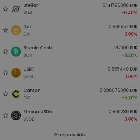
Stellar
0.141796000 EUR
XLM
-0.40%
Dai
0.865657 EUR
DAI
0.00%
Bitcoin Cash
187.100 EUR
BCH
+0.20%
USD1
0.865440 EUR
USD1
0.00%
Canton
0.086676000 EUR
CC
+5.20%
Ethena USDe
0.865289 EUR
USDE
0.00%
25
criptovalute