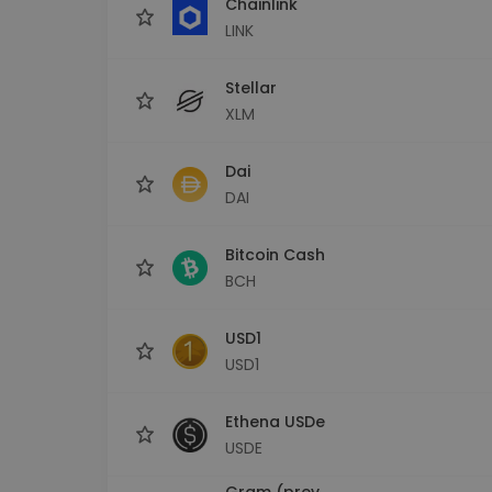
Chainlink
LINK
Stellar
XLM
Dai
DAI
Bitcoin Cash
BCH
USD1
USD1
Ethena USDe
USDE
Gram (prev.