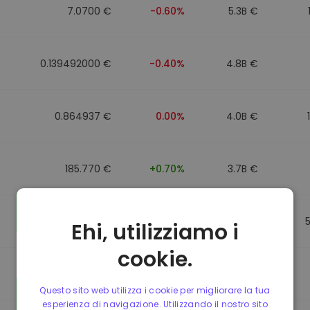
7.0700 €
-0.60%
5.3B €
0.139492000 €
-0.40%
4.8B €
0.864937 €
0.00%
4.0B €
185.770 €
+0.70%
3.7B €
0.864857 €
0.00%
3.5B €
Ehi, utilizziamo i
cookie.
0.864781 €
0.00%
3.4B €
Questo sito web utilizza i cookie per migliorare la tua
esperienza di navigazione. Utilizzando il nostro sito