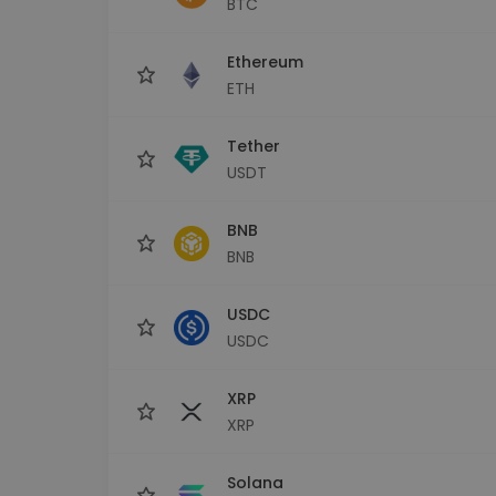
BTC
Scoperta investimenti
Trova la tua strategia cryp
Ethereum
ETH
Tether
USDT
BNB
BNB
USDC
USDC
XRP
XRP
Solana