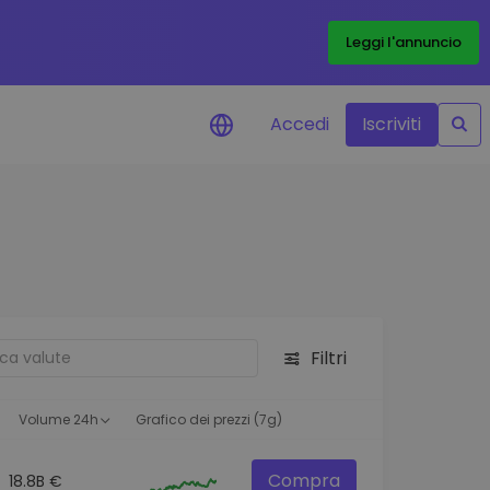
Leggi l'annuncio
Accedi
Iscriviti
di prezzo
menti dei prezzi in tempo
 tuoi token preferiti
 asset
pportunità di investimento
Filtri
 dei dati del
oglio
ioni utili per performance
Volume 24h
Grafico dei prezzi (7g)
Compra
18.8B €