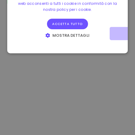
web acconsenti a tutti i cookie in conformità con la
1.170000 €
-1.80%
3.2B €
nostra policy per i cookie.
ACCETTA TUTTO
MOSTRA DETTAGLI
STRETTAMENTE NECESSARI
PERFORMANCE
TARGETING
FUNZIONALITÀ