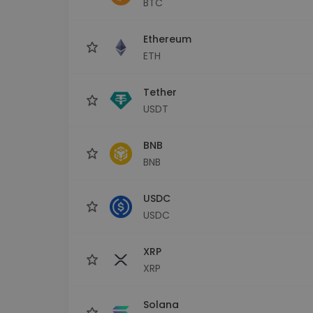
BTC
Scoperta investimenti
Trova la tua strategia cryp
Ethereum
ETH
Tether
USDT
BNB
BNB
USDC
USDC
XRP
XRP
Solana