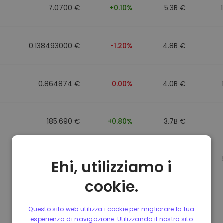
7.0700 €
+0.10%
5.3B €
0.138493000 €
-1.20%
4.8B €
0.864874 €
0.00%
4.0B €
185.690 €
+0.80%
3.7B €
0.864596 €
0.00%
3.5B €
Ehi, utilizziamo i
cookie.
0.864596 €
0.00%
3.4B €
Questo sito web utilizza i cookie per migliorare la tua
esperienza di navigazione. Utilizzando il nostro sito