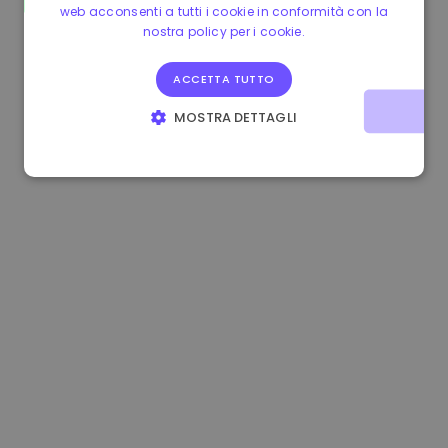
web acconsenti a tutti i cookie in conformità con la
0.080659000 €
-4.80%
3.2B €
nostra policy per i cookie.
ACCETTA TUTTO
MOSTRA DETTAGLI
STRETTAMENTE NECESSARI
PERFORMANCE
TARGETING
FUNZIONALITÀ