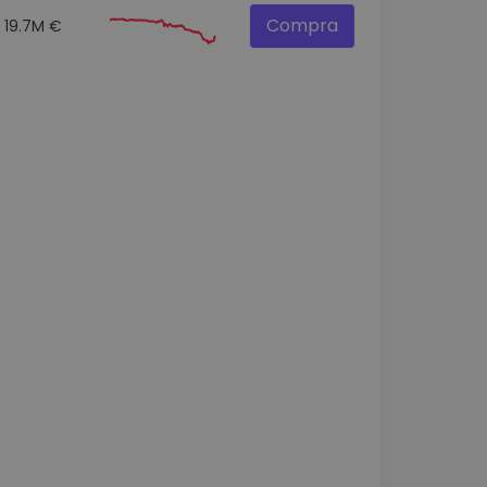
Compra
19.7M €