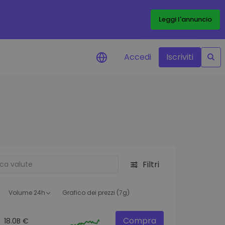
Leggi l'annuncio
Accedi
Iscriviti
di prezzo
menti dei prezzi in tempo
 tuoi token preferiti
 asset
pportunità di investimento
Filtri
 dei dati del
oglio
ioni utili per performance
Volume 24h
Grafico dei prezzi (7g)
Compra
18.0B €