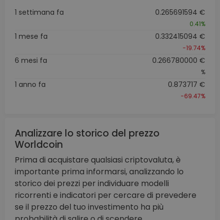
1 settimana fa
0.265691594 €
0.41%
1 mese fa
0.332415094 €
-19.74%
6 mesi fa
0.266780000 €
%
1 anno fa
0.873717 €
-69.47%
Analizzare lo storico del prezzo
Worldcoin
Prima di acquistare qualsiasi criptovaluta, è
importante prima informarsi, analizzando lo
storico dei prezzi per individuare modelli
ricorrenti e indicatori per cercare di prevedere
se il prezzo del tuo investimento ha più
probabilità di salire o di scendere.