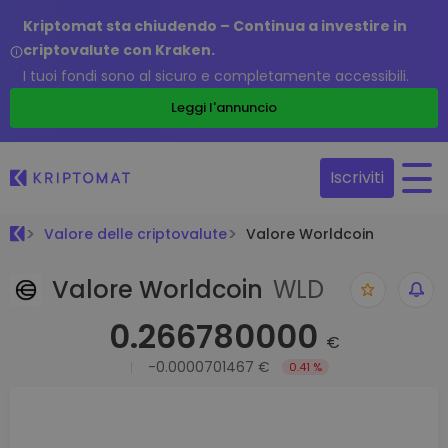
Kriptomat sta chiudendo – Continua a investire in
criptovalute con Kraken.
I tuoi fondi sono al sicuro e completamente accessibili.
Leggi l'annuncio
Iscriviti
Valore delle criptovalute
Valore Worldcoin
Valore Worldcoin
WLD
0.266780000
€
-0.0000701467 €
0.41 %