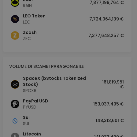
7,877,199,764 €
RAIN
LEO Token
7,724,064,139 €
LEO
Zcash
7,377,648,257 €
ZEC
VOLUME DI SCAMBI PARAGONABILE
SpaceX (bStocks Tokenized
161,819,951
Stock)
€
SPCXB
PayPal USD
153,037,495 €
PYUSD
Sui
148,313,601 €
SUI
Litecoin