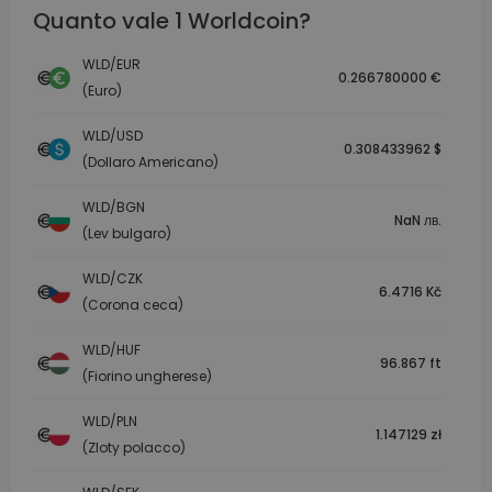
Quanto vale 1 Worldcoin?
WLD/EUR
0.266780000 €
(Euro)
WLD/USD
0.308433962 $
(Dollaro Americano)
WLD/BGN
NaN лв.
(Lev bulgaro)
WLD/CZK
6.4716 Kč
(Corona ceca)
WLD/HUF
96.867 ft
(Fiorino ungherese)
WLD/PLN
1.147129 zł
(Zloty polacco)