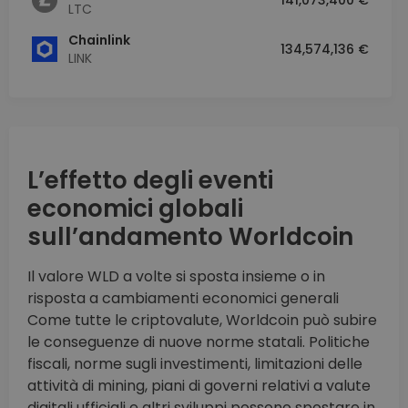
141,073,400 €
LTC
Chainlink
134,574,136 €
LINK
L’effetto degli eventi
economici globali
sull’andamento Worldcoin
Il valore WLD a volte si sposta insieme o in
risposta a cambiamenti economici generali
Come tutte le criptovalute, Worldcoin può subire
le conseguenze di nuove norme statali. Politiche
fiscali, norme sugli investimenti, limitazioni delle
attività di mining, piani di governi relativi a valute
digitali ufficiali e altri sviluppi possono spostare in