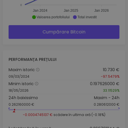
0
Jan 2024
Jan 2025
Jan 2026
Valoarea portofoliului
Total investit
Cumpărare Bitcoin
PERFORMANȚA PREȚULUI
Maxim istoric
10.730 €
09/03/2024
-97.5479%
Minim istoric
0.197626000 €
18/05/2026
33.11529%
24h baixissimo
Maxim - 24h
0.262160000 €
0.280612000 €
-0.0004745137 €
scădere în ultima oră (-0.18%)