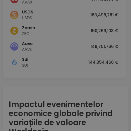
AVAX
USDS
163,498,281 €
USDS
Zcash
150,269,103 €
ZEC
Aave
149,701,766 €
AAVE
Sui
144,354,460 €
SUI
Impactul evenimentelor
economice globale privind
variațiile de valoare