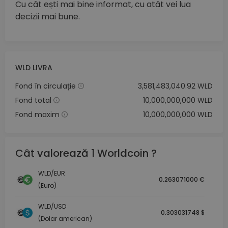
Cu cât ești mai bine informat, cu atât vei lua
decizii mai bune.
WLD LIVRA
Fond în circulație
3,581,483,040.92 WLD
Fond total
10,000,000,000 WLD
Fond maxim
10,000,000,000 WLD
Cât valorează 1 Worldcoin ?
WLD/EUR
0.263071000 €
(Euro)
WLD/USD
0.303031748 $
(Dolar american)