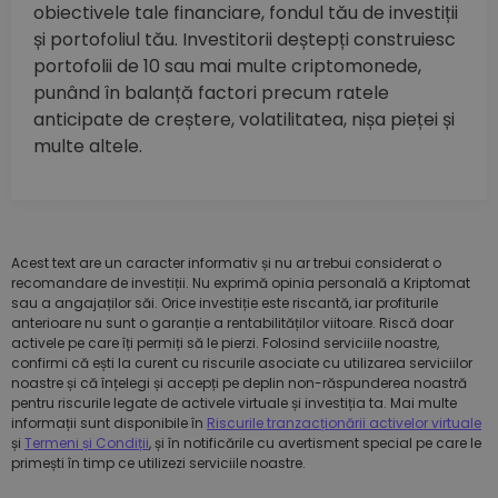
obiectivele tale financiare, fondul tău de investiții
și portofoliul tău. Investitorii deștepți construiesc
portofolii de 10 sau mai multe criptomonede,
punând în balanță factori precum ratele
anticipate de creștere, volatilitatea, nișa pieței și
multe altele.
Acest text are un caracter informativ și nu ar trebui considerat o
recomandare de investiții. Nu exprimă opinia personală a Kriptomat
sau a angajaților săi. Orice investiție este riscantă, iar profiturile
anterioare nu sunt o garanție a rentabilităților viitoare. Riscă doar
activele pe care îți permiți să le pierzi. Folosind serviciile noastre,
confirmi că ești la curent cu riscurile asociate cu utilizarea serviciilor
noastre și că înțelegi și accepți pe deplin non-răspunderea noastră
pentru riscurile legate de activele virtuale și investiția ta. Mai multe
informații sunt disponibile în
Riscurile tranzacționării activelor virtuale
și
Termeni și Condiții
, și în notificările cu avertisment special pe care le
primești în timp ce utilizezi serviciile noastre.