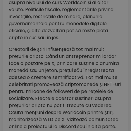
asupra nivelului de curs Worldcoin și al altor
valute. Politicile fiscale, reglementările privind
investițiile, restricțiile de minare, planurile
guvernamentale pentru monedele digitale
oficiale, și alte dezvoltări pot să miște piața
cripto în sus sau în jos.
Creatorii de știri influențează tot mai mult
prețurile cripto. Când un antreprenor miliardar
face o postare pe X, prin care susține o anumită
monedă sau un jeton, prețul său înregistrează
adesea o creștere semnificativă. Tot mai multe
celebrități promovează criptomonede și NFT-uri
pentru milioane de followeri de pe rețelele de
socializare. Efectele acestor susțineri asupra
prețurilor cripto nu pot fi trecute cu vederea.
Caută mențiuni despre Worldcoin printre știri,
monitorizează WLD pe X. Vizitează comunitatea
online a proiectului la Discord sau în altă parte.