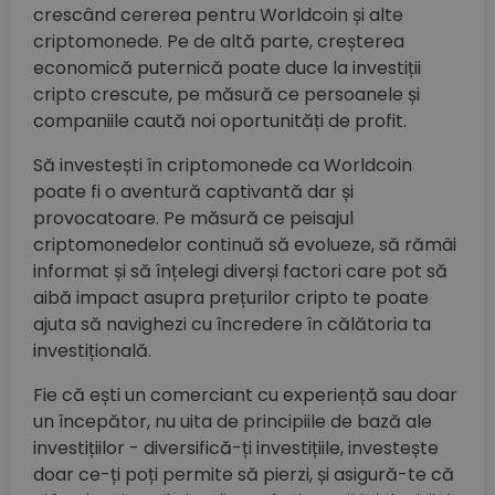
crescând cererea pentru Worldcoin și alte
criptomonede. Pe de altă parte, creșterea
economică puternică poate duce la investiții
cripto crescute, pe măsură ce persoanele și
companiile caută noi oportunități de profit.
Să investești în criptomonede ca Worldcoin
poate fi o aventură captivantă dar și
provocatoare. Pe măsură ce peisajul
criptomonedelor continuă să evolueze, să rămâi
informat și să înțelegi diverși factori care pot să
aibă impact asupra prețurilor cripto te poate
ajuta să navighezi cu încredere în călătoria ta
investițională.
Fie că ești un comerciant cu experiență sau doar
un începător, nu uita de principiile de bază ale
investițiilor - diversifică-ți investițiile, investește
doar ce-ți poți permite să pierzi, și asigură-te că