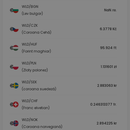
WLD/BGN
NaN лв.
(Lev bulgar)
WLD/CZK
6.3778 Kč
(Coroana Cehă)
WLD/HUF
95.924 ft
(Forint maghiar)
WLD/PLN
1.131601 zł
(Zloty polonez)
WLD/SEK
2.883063 kr
(coroana suedeză)
WLD/CHF
0.246313377 fr.
(Franc elvetian)
WLD/NOK
2.894225 kr
(Coroana norvegiană)