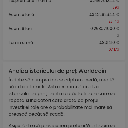
1 săptămână în urmă
0.266791244 €
-1.39%
Acum o lună
0.342262944 €
-23.14%
Acum 6 luni
0.263071000 €
%
1 an în urmă
0.801410 €
-67.17%
Analiza istoricului de preț Worldcoin
Înainte să cumperi orice criptomonedă, merită
să îți faci temele. Asta înseamnă analiza
istoricului de preț pentru a căuta tipare care se
repetă și indicatori care arată că prețul
investiției tale are o probabilitate mai mare să
crească decât să scadă.
Asigură-te că previziunea prețului Worldcoin se