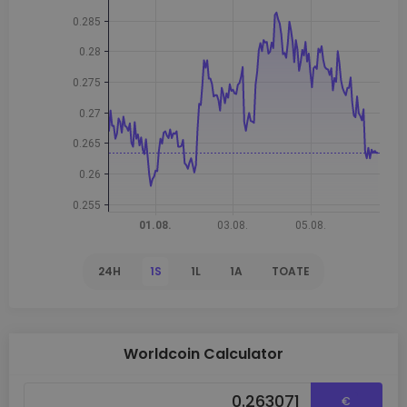
24H
1S
1L
1A
TOATE
Worldcoin Calculator
€