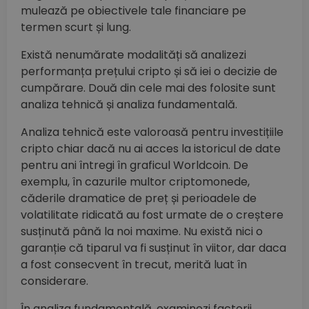
mulează pe obiectivele tale financiare pe
termen scurt și lung.
Există nenumărate modalități să analizezi
performanța prețului cripto și să iei o decizie de
cumpărare. Două din cele mai des folosite sunt
analiza tehnică și analiza fundamentală.
Analiza tehnică este valoroasă pentru investițiile
cripto chiar dacă nu ai acces la istoricul de date
pentru ani întregi în graficul Worldcoin. De
exemplu, în cazurile multor criptomonede,
căderile dramatice de preț și perioadele de
volatilitate ridicată au fost urmate de o creștere
susținută până la noi maxime. Nu există nici o
garanție că tiparul va fi susținut în viitor, dar daca
a fost consecvent în trecut, merită luat în
considerare.
În analiza fundamentală, examinezi factorii