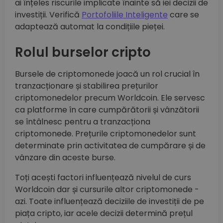
ai înțeles riscurile implicate înainte să iei decizii de
investiții. Verifică
Portofoliile Inteligente
care se
adaptează automat la condițiile pieței.
Rolul burselor cripto
Bursele de criptomonede joacă un rol crucial în
tranzacționare și stabilirea prețurilor
criptomonedelor precum Worldcoin. Ele servesc
ca platforme în care cumpărătorii și vânzătorii
se întâlnesc pentru a tranzacționa
criptomonede. Prețurile criptomonedelor sunt
determinate prin activitatea de cumpărare și de
vânzare din aceste burse.
Toți acești factori influențează nivelul de curs
Worldcoin dar și cursurile altor criptomonede -
azi. Toate influențează deciziile de investiții de pe
piața cripto, iar acele decizii determină prețul