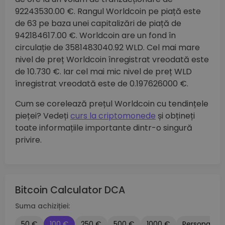
92243530.00 €. Rangul Worldcoin pe piață este
de 63 pe baza unei capitalizări de piață de
942184617.00 €. Worldcoin are un fond în
circulație de 3581483040.92 WLD. Cel mai mare
nivel de preț Worldcoin înregistrat vreodată este
de 10.730 €. Iar cel mai mic nivel de preț WLD
înregistrat vreodată este de 0.197626000 €.
Cum se corelează prețul Worldcoin cu tendințele
pieței? Vedeți
curs la criptomonede
și obțineți
toate informațiile importante dintr-o singură
privire.
Bitcoin Calculator DCA
Suma achiziției:
50 €
100 €
250 €
500 €
1000 €
Personalizat