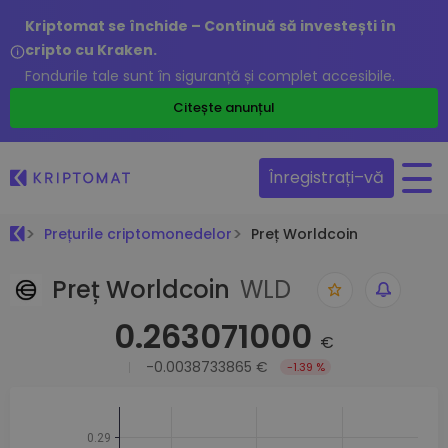
Kriptomat se închide – Continuă să investești în
cripto cu Kraken.
Fondurile tale sunt în siguranță și complet accesibile.
Citește anunțul
Înregistrați–vă
Prețurile criptomonedelor
Preț Worldcoin
Preț Worldcoin
WLD
0.263071000
€
-0.0038733865 €
-1.39 %