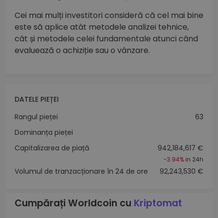
Cei mai mulți investitori consideră că cel mai bine
este să aplice atât metodele analizei tehnice,
cât și metodele celei fundamentale atunci când
evaluează o achiziție sau o vânzare.
DATELE PIEȚEI
Rangul pieței
63
Dominanța pieței
Capitalizarea de piață
942,184,617 €
-3.94%
in 24h
Volumul de tranzacționare în 24 de ore
92,243,530 €
Cumpărați Worldcoin cu
Kriptomat