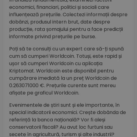
economici, financiari, politici și sociali care
influențează prețurile. Colectezi informații despre
dobânzi, produsul intern brut, date despre
producție, rata șomajului pentru a face predicții
informate privind prețurile pe burse.
Poți să te consulți cu un expert care să-ți spună
cum să cumperi Worldcoin. Totuși, este rapid și
ușor să cumperi Worldcoin cu aplicația
Kriptomat. Worldcoin este disponibil pentru
cumpărare imediată la un preț Worldcoin de
0.263071000 €. Prețurile curente sunt mereu
afișate pe graficul Worldcoin.
Evenimentele de știri sunt și ele importante, în
special indicatorii economici. Crește dobânda de
referință la banca națională? Vor fi aleși
conservatorii fiscali? Au avut loc furtuni sau
secete în agricultură, turism și alte industrii?