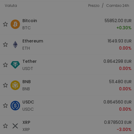
/
Valuta
Prezzo
Cambio 24h
Bitcoin
55852.00 EUR
BTC
+0.30%
Ethereum
1649.93 EUR
ETH
0.00%
Tether
0.864298 EUR
USDT
0.00%
BNB
511.480 EUR
BNB
0.00%
USDC
0.864560 EUR
USDC
0.00%
XRP
0.878503 EUR
XRP
-3.00%