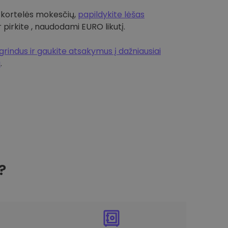
 kortelės mokesčių,
papildykite lėšas
r pirkite , naudodami EURO likutį.
rindus ir gaukite atsakymus į dažniausiai
a
.
?