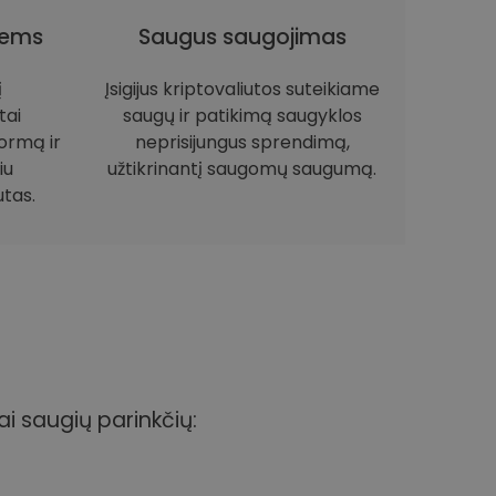
iems
Saugus saugojimas
į
Įsigijus kriptovaliutos suteikiame
tai
saugų ir patikimą saugyklos
ormą ir
neprisijungus sprendimą,
iu
užtikrinantį saugomų saugumą.
utas.
ai saugių parinkčių: