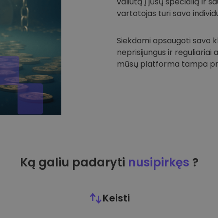
valiutą į jūsų specialią ir
vartotojas turi savo individu
Siekdami apsaugoti savo kli
neprisijungus ir reguliariai
mūsų platforma tampa prie
Ką galiu padaryti
nusipirkęs
?
Keisti