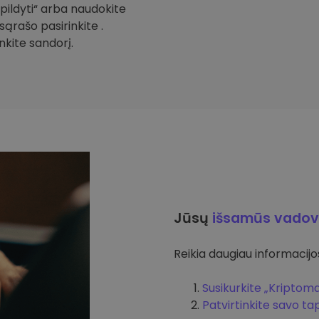
Papildyti“ arba naudokite
sąrašo pasirinkite .
inkite sandorį.
Jūsų
išsamūs vadov
Reikia daugiau informacijos 
Susikurkite „Kriptom
Patvirtinkite savo t