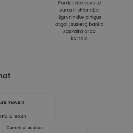
Parduokite savo už
eurus ir sklandžiai
išgryninkite pinigus
atgal į susietą banko
sąskaitą arba
kortelę.
mat