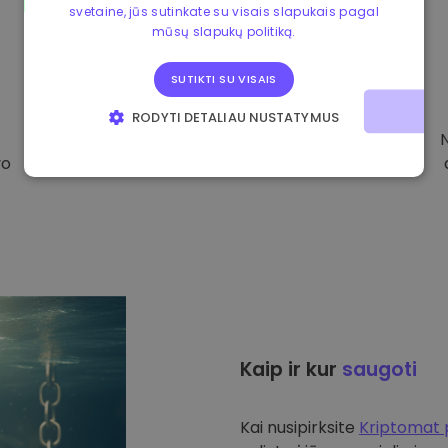
svetaine, jūs sutinkate su visais slapukais pagal
mūsų slapukų politiką.
SUTIKTI SU VISAIS
RODYTI DETALIAU NUSTATYMUS
BŪTINIEJI
VEIKIMĄ GERINANTYS
vo
TIKSLINIAI
FUNKCINIAI
Kaip ir kur
saugoti
Kai nusipirksite
Kriptomat 