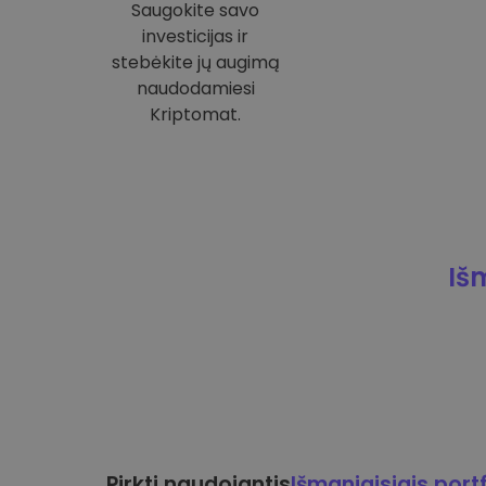
Saugokite savo
investicijas ir
stebėkite jų augimą
naudodamiesi
Kriptomat.
Iš
Pirkti naudojantis
Išmaniaisiais portf