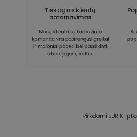
Tiesioginis klientų
Pop
aptarnavimas
Mūsų klientų aptarnavimo
Si
komanda yra pasirengusi greitai
popu
ir maloniai padėti bei paaiškinti
situaciją jūsų kalba.
Pirkdami EUR Kripto