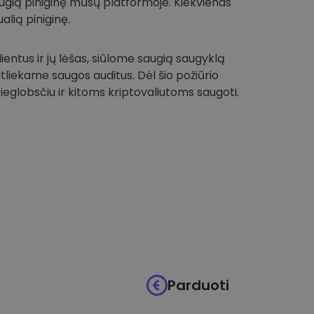
 saugią piniginę mūsų platformoje. Kiekvienas
alią piniginę.
entus ir jų lėšas, siūlome saugią saugyklą
 atliekame saugos auditus. Dėl šio požiūrio
globsčiu ir kitoms kriptovaliutoms saugoti.
Parduoti