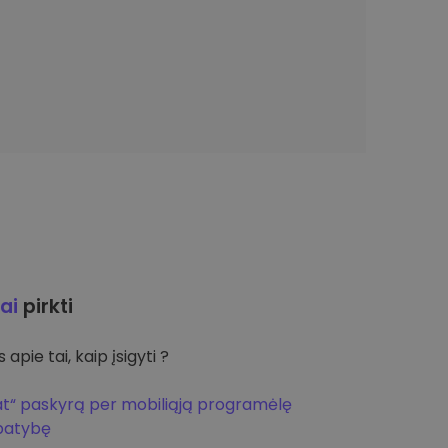
ai
pirkti
apie tai, kaip įsigyti ?
at“ paskyrą per mobiliąją programėlę
apatybę