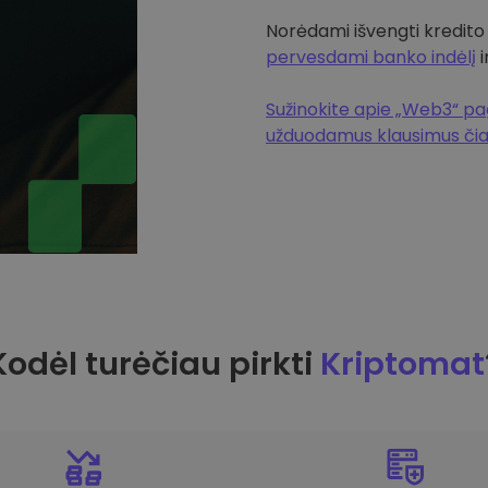
Norėdami išvengti kredito
pervesdami banko indėlį
i
Sužinokite apie „Web3“ pag
užduodamus klausimus či
Kodėl turėčiau pirkti
Kriptomat