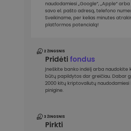
naudodamiesi „Google“, „Apple“ arba el
savo el. pašto adresą, telefono numer
Investicijų tyrinėtojas
Rask savo kripto strategiją
Sveikiname, per kelias minutes atrak
platformos potencialą!
2 ŽINGSNIS
Pridėti
fondus
Įneškite banko indėlį arba naudokite k
būtų papildytos dar greičiau. Dabar gal
2000 kitų kriptovaliutų naudodamies
pinigine.
3 ŽINGSNIS
Pirkti