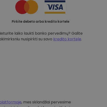
Pirkite debeto arba kredito kortele
Neturite laiko laukti banko pervedimų? Galite
akimirksniu nusipirkti su savo
kredito kortele
.
platformoje
, mes sklandžiai pervesime