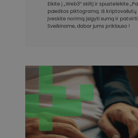
Eikite į „Web3“ skiltį ir spustelėkite „
paieškos piktogramą. Iš kriptovaliutų 
Įveskite norimą įsigyti sumą ir patvirt
Sveikiname, dabar jums priklauso !