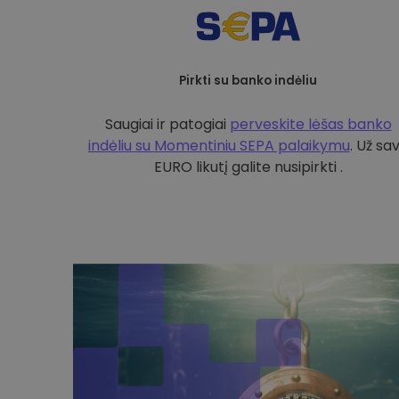
Pirkti su banko indėliu
Saugiai ir patogiai
perveskite lėšas banko
indėliu su
Momentiniu SEPA palaikymu
. Už sa
EURO likutį galite nusipirkti .