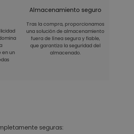
Almacenamiento seguro
Tras la compra, proporcionamos
licidad
una solución de almacenamiento
 domina
fuera de línea segura y fiable,
a
que garantiza la seguridad del
e en un
almacenado.
edas
ompletamente seguras: