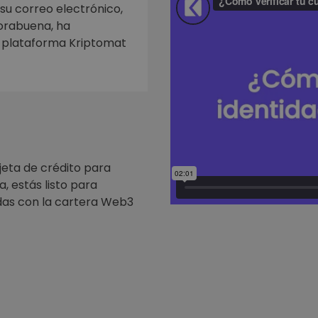
mat
 su correo electrónico,
iptomonedas
horabuena, ha
a plataforma Kriptomat
ersiones
ia cripto
jeta de crédito para
, estás listo para
as con la cartera Web3