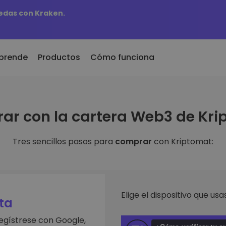
edas con Kraken.
prende
Productos
Cómo funciona
r
KriptoEarn
Al
ar con la cartera Web3 de Kri
dos recientemente
Gana recompensas con tus
Ac
 recién añadidos a
criptomonedas
ti
mat
fa
Tres sencillos pasos para
comprar
con Kriptomat:
Bóveda
biera comprado 100€
Ex
Ahorra criptomonedas para tu
futuro
De
aldría
es de
in
Compra recurrente
An
Inversiones programadas
Elige el dispositivo que usas
ntes
regularmente (DCA)
Pe
ta
 de invertir en
re
egístrese con Google,