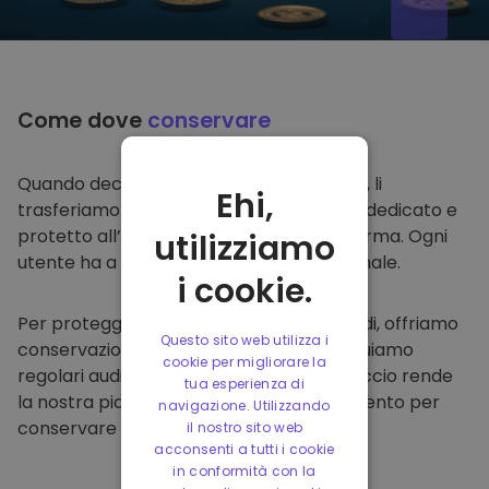
Come dove
conservare
Quando decidi di comprare su
Kriptomat
, li
Ehi,
trasferiamo direttamente nel tuo wallet dedicato e
protetto all’interno della nostra piattaforma. Ogni
utilizziamo
utente ha a disposizione un wallet personale.
i cookie.
Per proteggere i nostri clienti e i loro fondi, offriamo
Questo sito web utilizza i
conservazione offline protetta ed effettuiamo
cookie per migliorare la
regolari audit di sicurezza. Questo approccio rende
tua esperienza di
la nostra piattaforma un punto di riferimento per
navigazione. Utilizzando
conservare e altre criptovalute.
il nostro sito web
acconsenti a tutti i cookie
in conformità con la