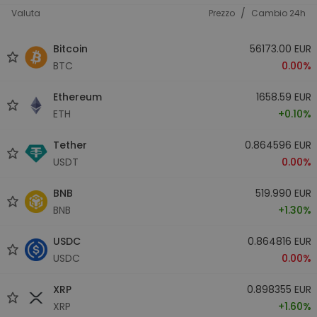
/
Valuta
Prezzo
Cambio 24h
Bitcoin
56173.00 EUR
BTC
0.00%
Ethereum
1658.59 EUR
ETH
+0.10%
Tether
0.864596 EUR
USDT
0.00%
BNB
519.990 EUR
BNB
+1.30%
USDC
0.864816 EUR
USDC
0.00%
XRP
0.898355 EUR
XRP
+1.60%