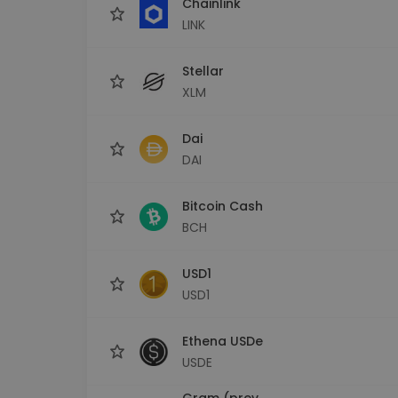
Chainlink
LINK
Stellar
XLM
Dai
DAI
Bitcoin Cash
BCH
USD1
USD1
Ethena USDe
USDE
Gram (prev.