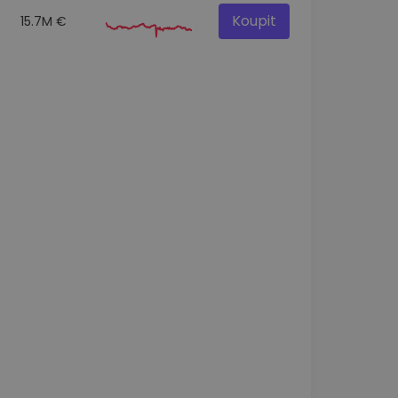
Koupit
15.7M €