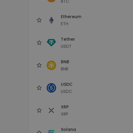
BTC
Průzkumník investic
Najdi svou krypto strategii
Ethereum
ETH
Tether
USDT
BNB
BNB
USDC
USDC
XRP
XRP
Solana