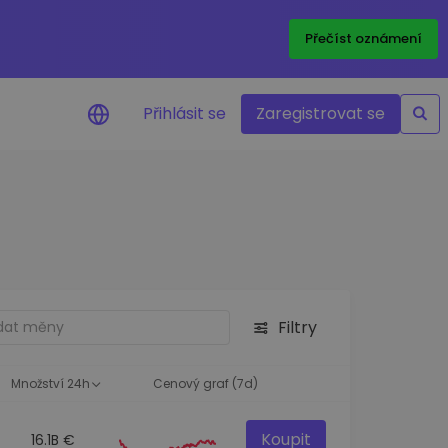
Přečíst oznámení
Přihlásit se
Zaregistrovat se
nění na cenu
ace cen vašich oblíbených
v reálném čase
e aktiva
nvestiční příležitosti
Filtry
a portfolia
oznatky pro ideální
st
Množství 24h
Cenový graf (7d)
Koupit
16.1B €