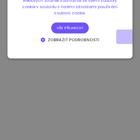
webových stránek souhlasíte se všemi soubory
cookie v souladu s našimi zásadami používání
1.190000 €
-2.10%
3.3B €
souborů cookie.
VŠE PŘIJMOUT
ZOBRAZIT PODROBNOSTI
NEZBYTNĚ NUTNÉ SOUBORY
VÝKONOVÉ SOUBORY
SOUBORY CÍLENÍ
FUNKČNÍ SOUBORY