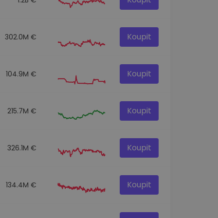
Koupit
302.0M €
Koupit
104.9M €
Koupit
215.7M €
Koupit
326.1M €
Koupit
134.4M €