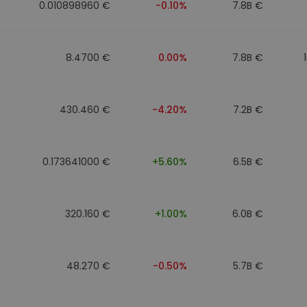
0.010898960 €
-0.10%
7.8B €
8.4700 €
0.00%
7.8B €
430.460 €
-4.20%
7.2B €
0.173641000 €
+5.60%
6.5B €
320.160 €
+1.00%
6.0B €
48.270 €
-0.50%
5.7B €