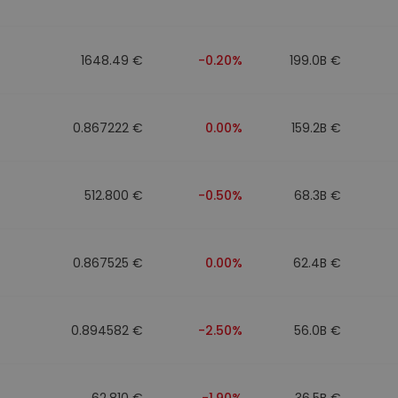
1648.49 €
-0.20%
199.0B €
0.867222 €
0.00%
159.2B €
512.800 €
-0.50%
68.3B €
0.867525 €
0.00%
62.4B €
0.894582 €
-2.50%
56.0B €
62.810 €
-1.90%
36.5B €