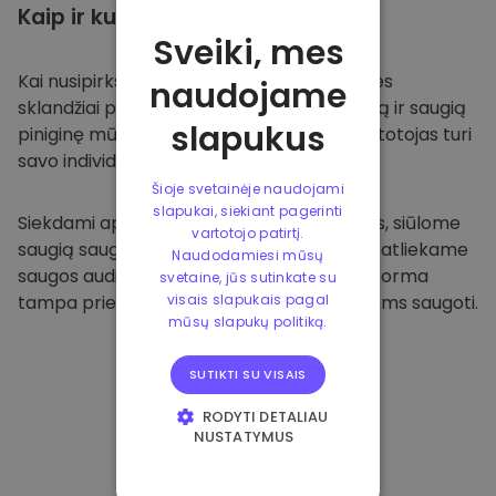
Kaip ir kur
saugoti
Sveiki, mes
Kai nusipirksite
Kriptomat platformoje
, mes
naudojame
sklandžiai pervesime valiutą į jūsų specialią ir saugią
slapukus
piniginę mūsų platformoje. Kiekvienas vartotojas turi
savo individualią piniginę.
Šioje svetainėje naudojami
slapukai, siekiant pagerinti
Siekdami apsaugoti savo klientus ir jų lėšas, siūlome
vartotojo patirtį.
saugią saugyklą neprisijungus ir reguliariai atliekame
Naudodamiesi mūsų
saugos auditus. Dėl šio požiūrio mūsų platforma
svetaine, jūs sutinkate su
tampa prieglobsčiu ir kitoms kriptovaliutoms saugoti.
visais slapukais pagal
mūsų slapukų politiką.
SUTIKTI SU VISAIS
RODYTI DETALIAU
NUSTATYMUS
BŪTINIEJI