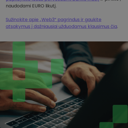
naudodami EURO likutį.
Sužinokite apie „Web3“ pagrindus ir gaukite
atsakymus į dažniausiai užduodamus klausimus čia
.