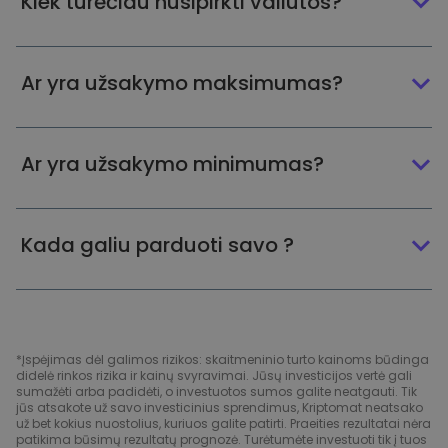
Kiek turėčiau nusipirkti valiutos?
Ar yra užsakymo maksimumas?
Ar yra užsakymo minimumas?
Kada galiu parduoti savo ?
*Įspėjimas dėl galimos rizikos: skaitmeninio turto kainoms būdinga
didelė rinkos rizika ir kainų svyravimai. Jūsų investicijos vertė gali
sumažėti arba padidėti, o investuotos sumos galite neatgauti. Tik
jūs atsakote už savo investicinius sprendimus, Kriptomat neatsako
už bet kokius nuostolius, kuriuos galite patirti. Praeities rezultatai nėra
patikima būsimų rezultatų prognozė. Turėtumėte investuoti tik į tuos