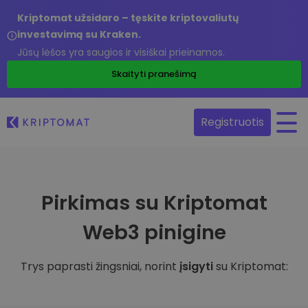
Kriptomat užsidaro – tęskite kriptovaliutų
investavimą su Kraken.
Jūsų lėšos yra saugios ir visiškai prieinamos.
Skaityti pranešimą
Registruotis
Pirkimas su Kriptomat
Web3 pinigine
Trys paprasti žingsniai, norint
įsigyti
su Kriptomat: