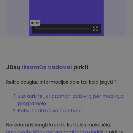
Jūsų
išsamūs vadovai
pirkti
Reikia daugiau informacijos apie tai, kaip įsigyti ?
Susikurkite „Kriptomat“ paskyrą per mobiliąją
programėlę
Patvirtinkite savo tapatybę
Norėdami išvengti kredito kortelės mokesčių,
papildykite lėšas pervesdami banko indėlį
ir pirkite ,