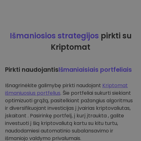
Išmaniosios strategijos
pirkti su
Kriptomat
Pirkti naudojantis
Išmaniaisiais portfeliais
Išnagrinėkite galimybę pirkti naudojant
Kriptomat
išmaniuosius portfelius
. Šie portfeliai sukurti siekiant
optimizuoti grąžą, pasitelkiant pažangius algoritmus
ir diversifikuojant investicijas į įvairias kriptovaliutas,
įskaitant . Pasirinkę portfelį, į kurį įtraukta , galite
investuoti į šią kriptovaliutą kartu su kitu turtu,
naudodamiesi automatinio subalansavimo ir
išmaniojo valdymo privalumais.