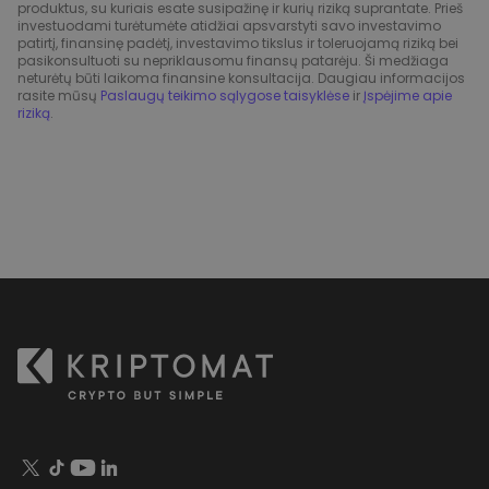
produktus, su kuriais esate susipažinę ir kurių riziką suprantate. Prieš
investuodami turėtumėte atidžiai apsvarstyti savo investavimo
patirtį, finansinę padėtį, investavimo tikslus ir toleruojamą riziką bei
pasikonsultuoti su nepriklausomu finansų patarėju. Ši medžiaga
neturėtų būti laikoma finansine konsultacija. Daugiau informacijos
rasite mūsų
Paslaugų teikimo sąlygose taisyklėse
ir
Įspėjime apie
riziką
.