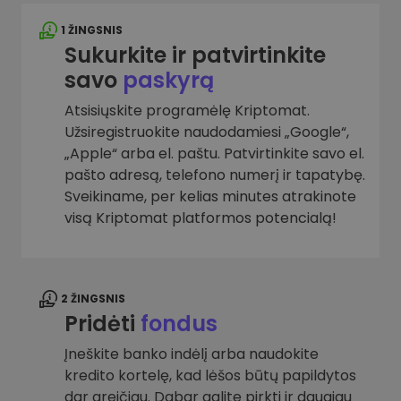
1 ŽINGSNIS
Sukurkite ir patvirtinkite
savo
paskyrą
Atsisiųskite programėlę Kriptomat.
Užsiregistruokite naudodamiesi „Google“,
„Apple“ arba el. paštu. Patvirtinkite savo el.
pašto adresą, telefono numerį ir tapatybę.
Sveikiname, per kelias minutes atrakinote
visą Kriptomat platformos potencialą!
2 ŽINGSNIS
Pridėti
fondus
Įneškite banko indėlį arba naudokite
kredito kortelę, kad lėšos būtų papildytos
dar greičiau. Dabar galite pirkti ir daugiau