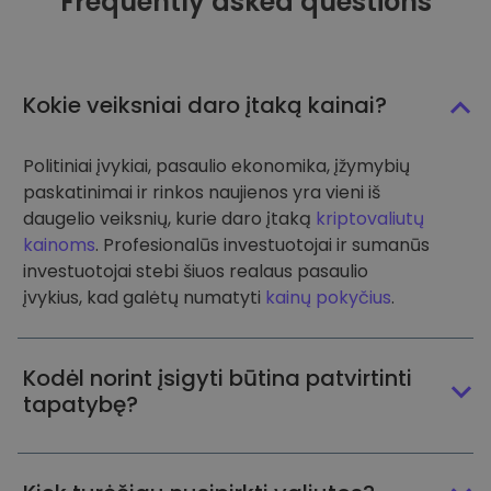
Frequently asked questions
Kokie veiksniai daro įtaką kainai?
Politiniai įvykiai, pasaulio ekonomika, įžymybių
paskatinimai ir rinkos naujienos yra vieni iš
daugelio veiksnių, kurie daro įtaką
kriptovaliutų
kainoms
. Profesionalūs investuotojai ir sumanūs
investuotojai stebi šiuos realaus pasaulio
įvykius, kad galėtų numatyti
kainų pokyčius
.
Kodėl norint įsigyti būtina patvirtinti
tapatybę?