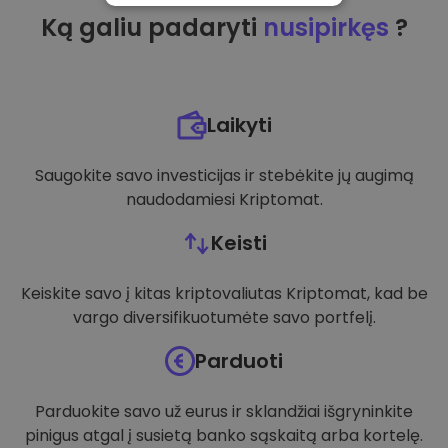
Ką galiu padaryti
nusipirkęs
?
VEIKIMĄ GERINANTYS
TIKSLINIAI
FUNKCINIAI
Laikyti
Saugokite savo investicijas ir stebėkite jų augimą
naudodamiesi Kriptomat.
Keisti
Keiskite savo į kitas kriptovaliutas Kriptomat, kad be
vargo diversifikuotumėte savo portfelį.
Parduoti
Parduokite savo už eurus ir sklandžiai išgryninkite
pinigus atgal į susietą banko sąskaitą arba kortelę.