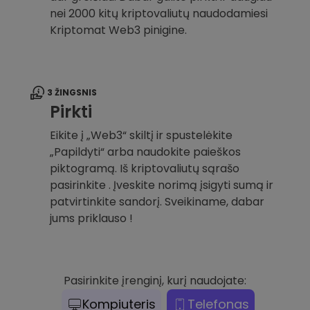
nei 2000 kitų kriptovaliutų naudodamiesi
Kriptomat Web3 pinigine.
3 ŽINGSNIS
Pirkti
Eikite į „Web3“ skiltį ir spustelėkite
„Papildyti“ arba naudokite paieškos
piktogramą. Iš kriptovaliutų sąrašo
pasirinkite . Įveskite norimą įsigyti sumą ir
patvirtinkite sandorį. Sveikiname, dabar
jums priklauso !
Pasirinkite įrenginį, kurį naudojate:
Kompiuteris
Telefonas