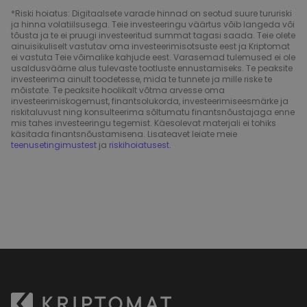
*Riski hoiatus: Digitaalsete varade hinnad on seotud suure tururiski
ja hinna volatiilsusega. Teie investeeringu väärtus võib langeda või
tõusta ja te ei pruugi investeeritud summat tagasi saada. Teie olete
ainuisikuliselt vastutav oma investeerimisotsuste eest ja Kriptomat
ei vastuta Teie võimalike kahjude eest. Varasemad tulemused ei ole
usaldusväärne alus tulevaste tootluste ennustamiseks. Te peaksite
investeerima ainult toodetesse, mida te tunnete ja mille riske te
mõistate. Te peaksite hoolikalt võtma arvesse oma
investeerimiskogemust, finantsolukorda, investeerimiseesmärke ja
riskitaluvust ning konsulteerima sõltumatu finantsnõustajaga enne
mis tahes investeeringu tegemist. Käesolevat materjali ei tohiks
käsitada finantsnõustamisena. Lisateavet leiate meie
teenusetingimustest
ja
riskihoiatusest
.