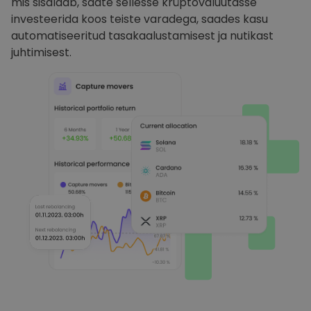
mis sisaldab, saate sellesse krüptovaluutasse
investeerida koos teiste varadega, saades kasu
automatiseeritud tasakaalustamisest ja nutikast
juhtimisest.