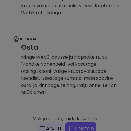
krüptovaluuta ostmiseks valmis Kriptomati
Web3 rahakotiga.
3. SAMM
Osta
Minge Web3 jaotisse ja klõpsake nupul
"Kandke vahendeid" või kasutage
otsinguikooni. Valige krüptovaluutade
loendist. Sisestage summa, mida soovite
osta, ja kinnitage tehing. Palju õnne, teil on
nüüd oma !
Valige seade, mida kasutate:
Arvuti
Telefon