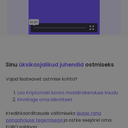
Sinu
üksikasjalikud juhendid
ostmiseks
Vajad lisateavet ostmise kohta?
Loo Kriptomati konto mobiilirakenduse kaudu
Kinnitage oma identiteet
Krediitkaarditasude vältimiseks
lisage raha
pangahoiuse tegemisega
ja ostke seejärel oma
EURO saldoga.