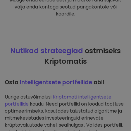
välja enda kontoga seotud pangakontole või
kaardile.
Nutikad strateegiad
ostmiseks
Kriptomatis
Osta
Intelligentsete portfellide
abil
Uurige ostuvõimalusi
Kriptomati intelligentsete
portfellide
kaudu. Need portfellid on loodud tootluse
optimeerimiseks, kasutades täiustatud algoritme ja
mitmekesistades investeeringuid erinevate
krüptovaluutade vahel, sealhulgas . Valides portfelli,