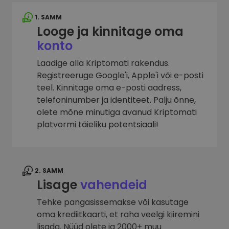
1. SAMM
Looge ja kinnitage oma
konto
Laadige alla Kriptomati rakendus.
Registreeruge Google'i, Apple'i või e-posti
teel. Kinnitage oma e-posti aadress,
telefoninumber ja identiteet. Palju õnne,
olete mõne minutiga avanud Kriptomati
platvormi täieliku potentsiaali!
2. SAMM
Lisage
vahendeid
Tehke pangasissemakse või kasutage
oma krediitkaarti, et raha veelgi kiiremini
lisada. Nüüd olete ja 2000+ muu