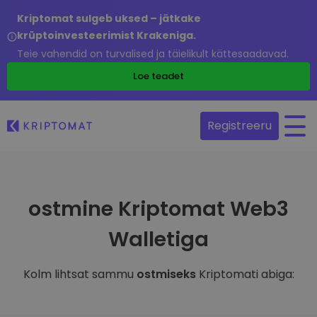
Kriptomat sulgeb uksed – jätkake
krüptoinvesteerimist Krakeniga.
Teie vahendid on turvalised ja täielikult kättesaadavad.
Loe teadet
Registreeru
ostmine Kriptomat Web3
Walletiga
Kolm lihtsat sammu
ostmiseks
Kriptomati abiga: