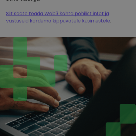
Siit saate teada Web3 kohta põhilist infot ja
vastuseid korduma kippuvatele küsimustele
.