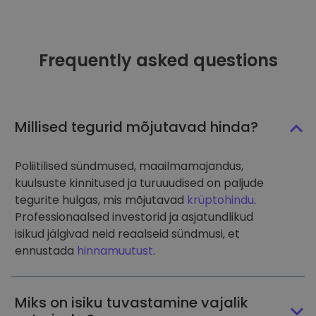
Frequently asked questions
Millised tegurid mõjutavad hinda?
Poliitilised sündmused, maailmamajandus,
kuulsuste kinnitused ja turuuudised on paljude
tegurite hulgas, mis mõjutavad
krüptohindu
.
Professionaalsed investorid ja asjatundlikud
isikud jälgivad neid reaalseid sündmusi, et
ennustada
hinnamuutust
.
Miks on isiku tuvastamine vajalik