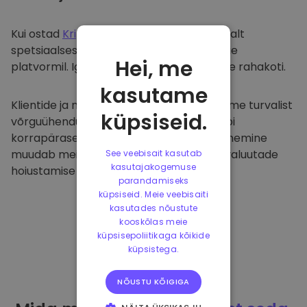
Kui ostad
Kriptomat
, kanname selle sujuvalt
spetsiaalsesse ja turvalisse rahakotti meie
Hei, me
platvormil. Iga kasutaja saab individuaalse rahakoti.
kasutame
Klientide ja nende raha kaitsmiseks pakume turvalist
küpsiseid.
võrguühenduseta hoiustamist ja viime läbi
korrapäraseid turvaauditeid. Selline lähenemine
muudab meie platvormi ja teiste krüptovaluutade
See veebisait kasutab
kasutajakogemuse
hoiustamise tõeliseks taevaks.
parandamiseks
küpsiseid. Meie veebisaiti
kasutades nõustute
kooskõlas meie
küpsisepoliitikaga kõikide
küpsistega.
NÕUSTU KÕIGIGA