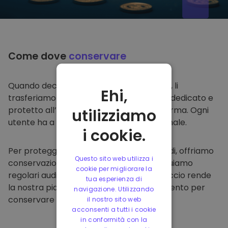
Come dove
conservare
Quando decidi di comprare su
Kriptomat
, li
Ehi,
trasferiamo direttamente nel tuo wallet dedicato e
protetto all’interno della nostra piattaforma. Ogni
utilizziamo
utente ha a disposizione un wallet personale.
i cookie.
Per proteggere i nostri clienti e i loro fondi, offriamo
Questo sito web utilizza i
conservazione offline protetta ed effettuiamo
cookie per migliorare la
regolari audit di sicurezza. Questo approccio rende
tua esperienza di
la nostra piattaforma un punto di riferimento per
navigazione. Utilizzando
conservare e altre criptovalute.
il nostro sito web
acconsenti a tutti i cookie
in conformità con la