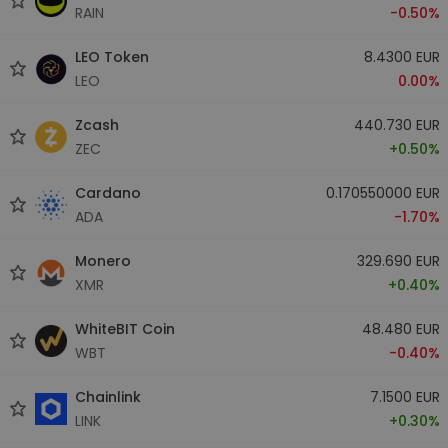
RAIN
-0.50%
LEO Token
8.4300 EUR
LEO
0.00%
Zcash
440.730 EUR
ZEC
+0.50%
Cardano
0.170550000 EUR
ADA
-1.70%
Monero
329.690 EUR
XMR
+0.40%
WhiteBIT Coin
48.480 EUR
WBT
-0.40%
Chainlink
7.1500 EUR
LINK
+0.30%