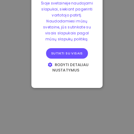
Šioje svetainėje naudojami
slapukai, siekiant pagerinti
vartotojo patirtį.
Naudodamiesi mūsų
svetaine, jūs sutinkate su
visais slapukais pagal
mūsų slapukų politiką.
SUTIKTI SU VISAIS
RODYTI DETALIAU
NUSTATYMUS
BŪTINIEJI
VEIKIMĄ GERINANTYS
TIKSLINIAI
FUNKCINIAI