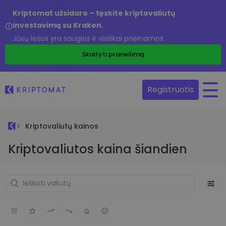
Kriptomat užsidaro – tęskite kriptovaliutų
investavimą su Kraken.
Jūsų lėšos yra saugios ir visiškai prieinamos.
Skaityti pranešimą
Registruotis
Kriptovaliutų kainos
Kriptovaliutos kaina šiandien