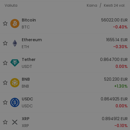
/
Valiuta
Kaina
Keisti 24 val.
Bitcoin
56022.00 EUR
BTC
-0.40%
Ethereum
1655.14 EUR
ETH
-0.30%
Tether
0.864700 EUR
USDT
0.00%
BNB
520.230 EUR
BNB
+1.30%
USDC
0.864925 EUR
USDC
0.00%
XRP
0.894912 EUR
XRP
-0.10%