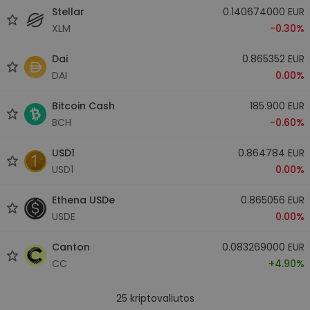
Stellar
0.140674000 EUR
XLM
-0.30%
Dai
0.865352 EUR
DAI
0.00%
Bitcoin Cash
185.900 EUR
BCH
-0.60%
USD1
0.864784 EUR
USD1
0.00%
Ethena USDe
0.865056 EUR
USDE
0.00%
Canton
0.083269000 EUR
CC
+4.90%
25
kriptovaliutos