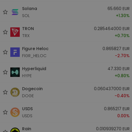
Solana
65.660 EUR
SOL
+1.30%
TRON
0.285464000 EUR
TRX
+0.70%
Figure Heloc
0.865827 EUR
FIGR_HELOC
-2.70%
Hyperliquid
47.330 EUR
HYPE
+0.80%
Dogecoin
0.060437000 EUR
DOGE
-0.40%
USDS
0.865217 EUR
USDS
0.00%
Rain
0.010939270 EUR