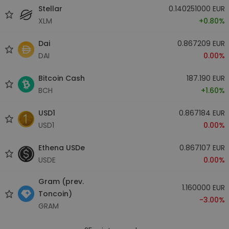
Stellar
0.140251000 EUR
XLM
+0.80%
Dai
0.867209 EUR
DAI
0.00%
Bitcoin Cash
187.190 EUR
BCH
+1.60%
USD1
0.867184 EUR
USD1
0.00%
Ethena USDe
0.867107 EUR
USDE
0.00%
Gram (prev.
1.160000 EUR
Toncoin)
-3.00%
GRAM