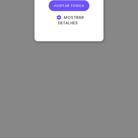
ACEITAR TODOS
MOSTRAR
DETALHES
ESTRITAMENTE
NECESSÁRIOS
DESEMPENHO
DIRECIONAMENTO
FUNCIONALIDADE