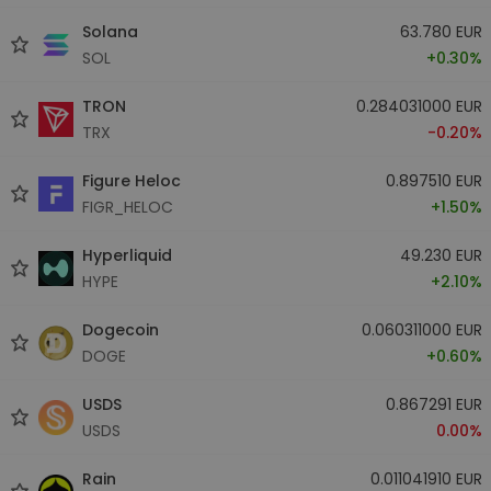
Solana
63.780 EUR
SOL
+0.30%
TRON
0.284031000 EUR
TRX
-0.20%
Figure Heloc
0.897510 EUR
FIGR_HELOC
+1.50%
Hyperliquid
49.230 EUR
HYPE
+2.10%
Dogecoin
0.060311000 EUR
DOGE
+0.60%
USDS
0.867291 EUR
USDS
0.00%
Rain
0.011041910 EUR