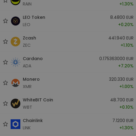
RAIN
+1.30%
LEO Token
8.4800 EUR
LEO
+0.20%
Zcash
441.940 EUR
ZEC
+1.10%
Cardano
0.175363000 EUR
ADA
+7.20%
Monero
320.330 EUR
XMR
+1.00%
WhiteBIT Coin
48.700 EUR
WBT
+0.10%
Chainlink
7.1200 EUR
LINK
+1.30%