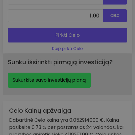
CELO
Pirkti Celo
Kaip pirkti Celo
Sunku išsirinkti pirmąją investiciją?
Sukurkite savo investicijų planą
Celo Kainų apžvalga
Dabartinė Celo kaina yra 0.052914000 €. Kaina
pasikeitė 0.73 % per pastarąsias 24 valandas, kai
prekybos apimtis siekė 4119261.00 €. Celo rinkos