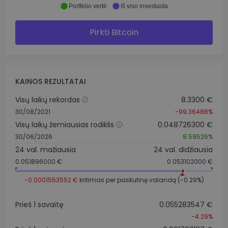
Portfelio vertė
Iš viso investuota
Pirkti Bitcoin
KAINOS REZULTATAI
Visų laikų rekordas
8.3300 €
30/08/2021
-99.36488%
Visų laikų žemiausias rodiklis
0.048726300 €
30/06/2026
8.59526%
24 val. mažiausia
24 val. didžiausia
0.051896000 €
0.053102000 €
-0.0001553552 €
kritimas per paskutinę valandą (-0.29%)
Prieš 1 savaitę
0.055283547 €
-4.29%