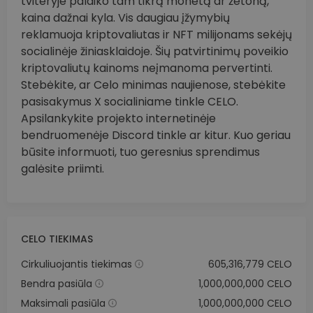
tviteryje palaiko tam tikrą monetą ar žetoną,
kaina dažnai kyla. Vis daugiau įžymybių
reklamuoja kriptovaliutas ir NFT milijonams sekėjų
socialinėje žiniasklaidoje. Šių patvirtinimų poveikio
kriptovaliutų kainoms neįmanoma pervertinti.
Stebėkite, ar Celo minimas naujienose, stebėkite
pasisakymus X socialiniame tinkle CELO.
Apsilankykite projekto internetinėje
bendruomenėje Discord tinkle ar kitur. Kuo geriau
būsite informuoti, tuo geresnius sprendimus
galėsite priimti.
CELO TIEKIMAS
Cirkuliuojantis tiekimas
605,316,779 CELO
Bendra pasiūla
1,000,000,000 CELO
Maksimali pasiūla
1,000,000,000 CELO