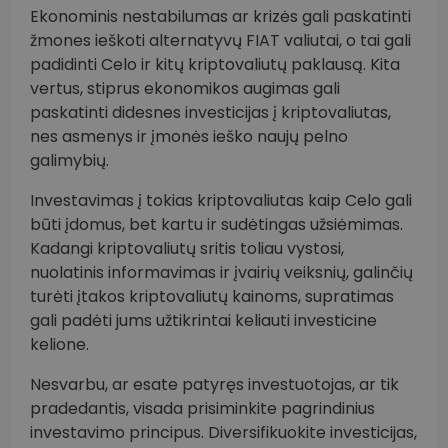
Ekonominis nestabilumas ar krizės gali paskatinti
žmones ieškoti alternatyvų FIAT valiutai, o tai gali
padidinti Celo ir kitų kriptovaliutų paklausą. Kita
vertus, stiprus ekonomikos augimas gali
paskatinti didesnes investicijas į kriptovaliutas,
nes asmenys ir įmonės ieško naujų pelno
galimybių.
Investavimas į tokias kriptovaliutas kaip Celo gali
būti įdomus, bet kartu ir sudėtingas užsiėmimas.
Kadangi kriptovaliutų sritis toliau vystosi,
nuolatinis informavimas ir įvairių veiksnių, galinčių
turėti įtakos kriptovaliutų kainoms, supratimas
gali padėti jums užtikrintai keliauti investicine
kelione.
Nesvarbu, ar esate patyręs investuotojas, ar tik
pradedantis, visada prisiminkite pagrindinius
investavimo principus. Diversifikuokite investicijas,