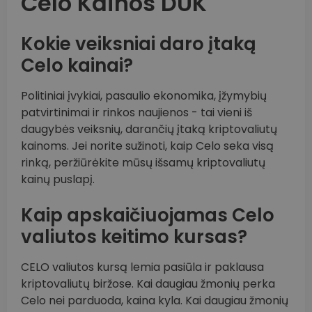
Celo Kainos DUK
Kokie veiksniai daro įtaką
Celo kainai?
Politiniai įvykiai, pasaulio ekonomika, įžymybių
patvirtinimai ir rinkos naujienos - tai vieni iš
daugybės veiksnių, darančių įtaką kriptovaliutų
kainoms. Jei norite sužinoti, kaip Celo seka visą
rinką, peržiūrėkite mūsų išsamų kriptovaliutų
kainų puslapį.
Kaip apskaičiuojamas Celo
valiutos keitimo kursas?
CELO valiutos kursą lemia pasiūla ir paklausa
kriptovaliutų biržose. Kai daugiau žmonių perka
Celo nei parduoda, kaina kyla. Kai daugiau žmonių