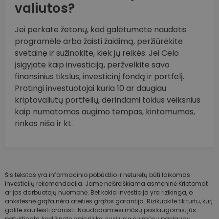
valiutos?
Jei perkate žetonų, kad galėtumėte naudotis
programėle arba žaisti žaidimą, peržiūrėkite
svetainę ir sužinokite, kiek jų reikės. Jei Celo
įsigyjate kaip investiciją, peržvelkite savo
finansinius tikslus, investicinį fondą ir portfelį.
Protingi investuotojai kuria 10 ar daugiau
kriptovaliutų portfelių, derindami tokius veiksnius
kaip numatomas augimo tempas, kintamumas,
rinkos niša ir kt.
Šis tekstas yra informacinio pobūdžio ir neturėtų būti laikomas
investicijų rekomendacija. Jame neišreiškiama asmeninė Kriptomat
ar jos darbuotojų nuomonė. Bet kokia investicija yra rizikinga, o
ankstesnė grąža nėra ateities grąžos garantija. Rizikuokite tik turtu, kurį
galite sau leisti prarasti. Naudodamiesi mūsų paslaugomis, jūs
patvirtinate, kad žinote apie riziką, susijusią su mūsų paslaugų