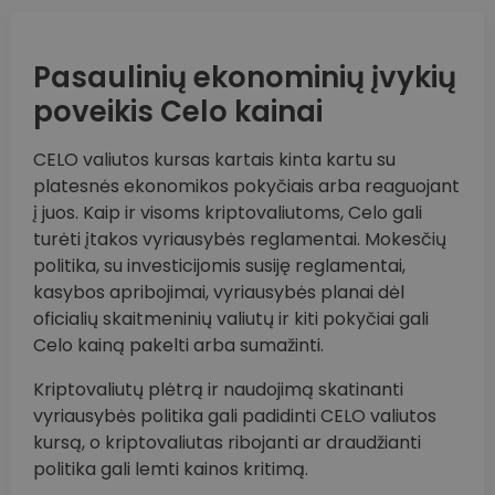
Pasaulinių ekonominių įvykių
poveikis Celo kainai
CELO valiutos kursas kartais kinta kartu su
platesnės ekonomikos pokyčiais arba reaguojant
į juos. Kaip ir visoms kriptovaliutoms, Celo gali
turėti įtakos vyriausybės reglamentai. Mokesčių
politika, su investicijomis susiję reglamentai,
kasybos apribojimai, vyriausybės planai dėl
oficialių skaitmeninių valiutų ir kiti pokyčiai gali
Celo kainą pakelti arba sumažinti.
Kriptovaliutų plėtrą ir naudojimą skatinanti
vyriausybės politika gali padidinti CELO valiutos
kursą, o kriptovaliutas ribojanti ar draudžianti
politika gali lemti kainos kritimą.