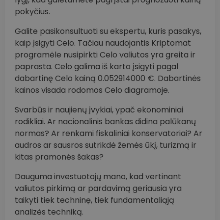
pokyčius.
Galite pasikonsultuoti su ekspertu, kuris pasakys,
kaip įsigyti Celo. Tačiau naudojantis Kriptomat
programėle nusipirkti Celo valiutos yra greita ir
paprasta. Celo galima iš karto įsigyti pagal
dabartinę Celo kainą 0.052914000 €. Dabartinės
kainos visada rodomos Celo diagramoje.
Svarbūs ir naujienų įvykiai, ypač ekonominiai
rodikliai. Ar nacionalinis bankas didina palūkanų
normas? Ar renkami fiskaliniai konservatoriai? Ar
audros ar sausros sutrikdė žemės ūkį, turizmą ir
kitas pramonės šakas?
Dauguma investuotojų mano, kad vertinant
valiutos pirkimą ar pardavimą geriausia yra
taikyti tiek techninę, tiek fundamentaliąją
analizės techniką.