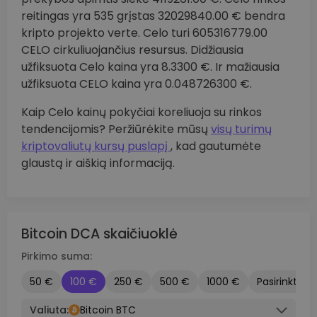
reitingas yra 535 grįstas 32029840.00 € bendra
kripto projekto verte. Celo turi 605316779.00
CELO cirkuliuojančius resursus. Didžiausia
užfiksuota Celo kaina yra 8.3300 €. Ir mažiausia
užfiksuota CELO kaina yra 0.048726300 €.
Kaip Celo kainų pokyčiai koreliuoja su rinkos
tendencijomis? Peržiūrėkite mūsų
visų turimų
kriptovaliutų kursų puslapį
, kad gautumėte
glaustą ir aiškią informaciją.
Bitcoin DCA skaičiuoklė
Pirkimo suma:
50 €
100 €
250 €
500 €
1000 €
Pasirinktinis
Valiuta:
Bitcoin BTC