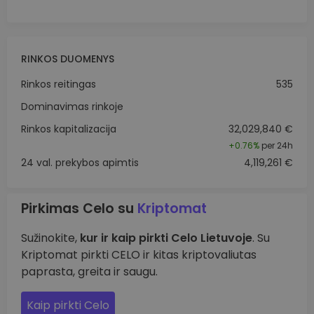
RINKOS DUOMENYS
Rinkos reitingas
535
Dominavimas rinkoje
Rinkos kapitalizacija
32,029,840 €
+
0.76%
per 24h
24 val. prekybos apimtis
4,119,261 €
Pirkimas Celo su
Kriptomat
Sužinokite,
kur ir kaip pirkti Celo Lietuvoje
. Su
Kriptomat pirkti CELO ir kitas kriptovaliutas
paprasta, greita ir saugu.
Kaip pirkti Celo