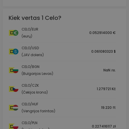
Kiek vertas 1 Celo?
CELO/EUR
0.052914000 €
(eurų)
CELO/USD
0.061080323 $
(JAV doleris)
CELO/BGN
NaN лв.
(Bulgarijos Levas)
CELO/CZK
1.279721 Kč
(Čekijos krona)
CELO/HUF
19.220 ft
(Vengrijos forintas)
CELO/PLN
0.227416117 zł