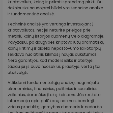
kriptovaliutų kainą ir priimti sprendimą pirkti. Du
dažniausiai naudojami būdai yra techninė analizė
ir fundamentinė analizė.
Techninė analizė yra vertinga investuojant į
kriptovaliutas, net jei neturite prieigos prie
metinių kainų istorijos duomenų Celo diagramoje.
Pavyzdžiui, po daugybės kriptovaliutų dramatiškų
kainų kritimų ir didelio nepastovumo laikotarpių
sekdavo nuolatinis kilimas į naujas aukštumas.
Nėra garantijos, kad modelis išliks ir ateityje,
tačiau jei jis buvo nuoseklus praeityje, verta į tai
atsižvelgti.
Atlikdami fundamentaliąją analizę, nagrinėjate
ekonominius, finansinius, politinius ir socialinius
veiksnius, darančius įtaką kainoms. Jūs renkate
informaciją apie palūkanų normas, bendrąjį
vidaus produktą, gamybos duomenis ir nedarbo
lygį, kad galėtumėte pagrįstai prognozuoti kainų