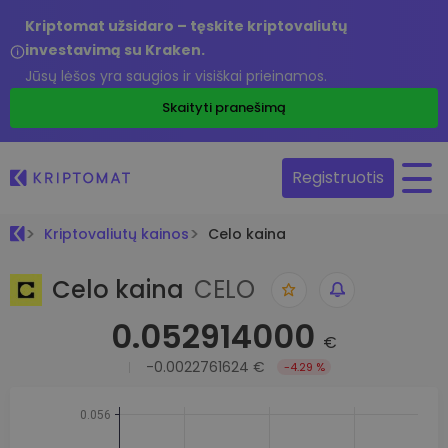
Kriptomat užsidaro – tęskite kriptovaliutų
investavimą su Kraken.
Jūsų lėšos yra saugios ir visiškai prieinamos.
Skaityti pranešimą
Registruotis
Kriptovaliutų kainos
Celo kaina
Celo kaina
CELO
0.052914000
€
-0.0022761624 €
-4.29 %