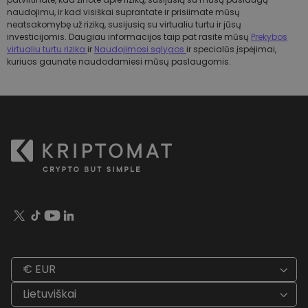
naudojimu, ir kad visiškai suprantate ir prisiimate mūsų
neatsakomybę už riziką, susijusią su virtualiu turtu ir jūsų
investicijomis. Daugiau informacijos taip pat rasite mūsų
Prekybos
virtualiu turtu rizika
ir
Naudojimosi sąlygos
ir specialūs įspėjimai,
kuriuos gaunate naudodamiesi mūsų paslaugomis.
€ EUR
Lietuviškai