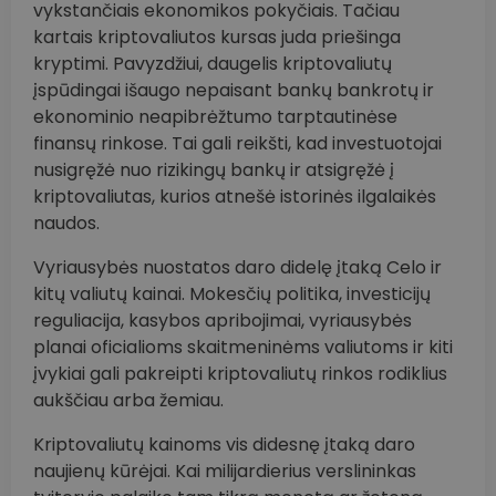
vykstančiais ekonomikos pokyčiais. Tačiau
kartais kriptovaliutos kursas juda priešinga
kryptimi. Pavyzdžiui, daugelis kriptovaliutų
įspūdingai išaugo nepaisant bankų bankrotų ir
ekonominio neapibrėžtumo tarptautinėse
finansų rinkose. Tai gali reikšti, kad investuotojai
nusigręžė nuo rizikingų bankų ir atsigręžė į
kriptovaliutas, kurios atnešė istorinės ilgalaikės
naudos.
Vyriausybės nuostatos daro didelę įtaką Celo ir
kitų valiutų kainai. Mokesčių politika, investicijų
reguliacija, kasybos apribojimai, vyriausybės
planai oficialioms skaitmeninėms valiutoms ir kiti
įvykiai gali pakreipti kriptovaliutų rinkos rodiklius
aukščiau arba žemiau.
Kriptovaliutų kainoms vis didesnę įtaką daro
naujienų kūrėjai. Kai milijardierius verslininkas