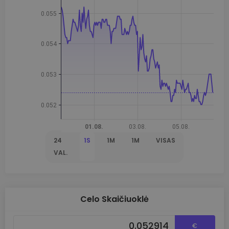
24
1S
1M
1M
VISAS
VAL.
Celo Skaičiuoklė
€