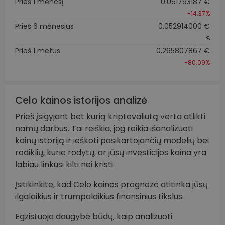
Prieš 1 mėnesį
0.061793187 €
-14.37%
Prieš 6 mėnesius
0.052914000 €
%
Prieš 1 metus
0.265807867 €
-80.09%
Celo kainos istorijos analizė
Prieš įsigyjant bet kurią kriptovaliutą verta atlikti
namų darbus. Tai reiškia, jog reikia išanalizuoti
kainų istoriją ir ieškoti pasikartojančių modelių bei
rodiklių, kurie rodytų, ar jūsų investicijos kaina yra
labiau linkusi kilti nei kristi.
Įsitikinkite, kad Celo kainos prognozė atitinka jūsų
ilgalaikius ir trumpalaikius finansinius tikslus.
Egzistuoja daugybė būdų, kaip analizuoti