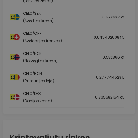
(Lenkijos zlotas)
CELO/SEK
0.578687 kr
(Švedijos krona)
CELO/CHF
0.049402098 fr.
(Šveicarijos frankas)
CELO/NOK
0.582366 kr
(Norvegijos krona)
CELO/RON
0.277744528 L
(Rumunijos lėja)
CELO/DKK
0.395582154 kr.
(Danijos krona)