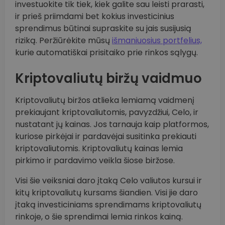
investuokite tik tiek, kiek galite sau leisti prarasti,
ir prieš priimdami bet kokius investicinius
sprendimus būtinai supraskite su jais susijusią
riziką. Peržiūrėkite mūsų
išmaniuosius portfelius,
kurie automatiškai prisitaiko prie rinkos sąlygų.
Kriptovaliutų biržų vaidmuo
Kriptovaliutų biržos atlieka lemiamą vaidmenį
prekiaujant kriptovaliutomis, pavyzdžiui, Celo, ir
nustatant jų kainas. Jos tarnauja kaip platformos,
kuriose pirkėjai ir pardavėjai susitinka prekiauti
kriptovaliutomis. Kriptovaliutų kainas lemia
pirkimo ir pardavimo veikla šiose biržose.
Visi šie veiksniai daro įtaką Celo valiutos kursui ir
kitų kriptovaliutų kursams šiandien. Visi jie daro
įtaką investiciniams sprendimams kriptovaliutų
rinkoje, o šie sprendimai lemia rinkos kainą.