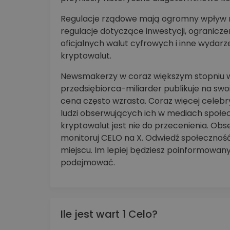
Regulacje rządowe mają ogromny wpływ na
regulacje dotyczące inwestycji, ogranic
oficjalnych walut cyfrowych i inne wyda
kryptowalut.
Newsmakerzy w coraz większym stopniu w
przedsiębiorca-miliarder publikuje na sw
cena często wzrasta. Coraz więcej celeb
ludzi obserwujących ich w mediach społ
kryptowalut jest nie do przecenienia. Ob
monitoruj CELO na X. Odwiedź społeczność
miejscu. Im lepiej będziesz poinformowan
podejmować.
Ile jest wart 1 Celo?