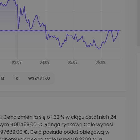
walut
1M
1R
WSZYSTKO
Cena zmieniła się o 1.32 % w ciągu ostatnich 24
ym 4011459.00 €. Ranga rynkowa Celo wynosi
2097689.00 €. Celo posiada podaż obiegową w
odnotowana cena Celo wynosi 8.3300 €, a