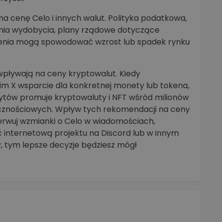
 cenę Celo i innych walut. Polityka podatkowa,
zenia wydobycia, plany rządowe dotyczące
rzenia mogą spowodować wzrost lub spadek rynku
pływają na ceny kryptowalut. Kiedy
oim X wsparcie dla konkretnej monety lub tokena,
rytów promuje kryptowaluty i NFT wśród milionów
ecznościowych. Wpływ tych rekomendacji na ceny
serwuj wzmianki o Celo w wiadomościach,
 internetową projektu na Discord lub w innym
y, tym lepsze decyzje będziesz mógł