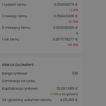
1 tydzień temu
0.054556179 €
-2.81%
1 miesiąc temu
0.059421465 €
-10.76%
6 miesięcy temu
0.053025000 €
%
1 rok temu
0.267078277 €
-80.15%
RINKOS DUOMENYS
Ranga rynkowa
535
Dominacja na rynku
Kapitalizacja rynkowa
32,097,689 €
+
1.12%
w 24 godziny
24-godzinny wolumen obrotu
4,011,459 €