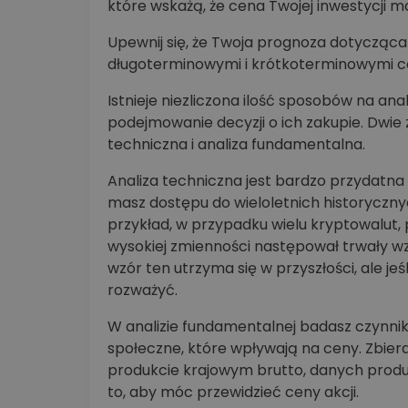
które wskażą, że cena Twojej inwestycji m
Upewnij się, że Twoja prognoza dotycząca
długoterminowymi i krótkoterminowymi c
Istnieje niezliczona ilość sposobów na an
podejmowanie decyzji o ich zakupie. Dwie
techniczna i analiza fundamentalna.
Analiza techniczna jest bardzo przydatna 
masz dostępu do wieloletnich historyczn
przykład, w przypadku wielu kryptowalut
wysokiej zmienności następował trwały w
wzór ten utrzyma się w przyszłości, ale je
rozważyć.
W analizie fundamentalnej badasz czynniki
społeczne, które wpływają na ceny. Zbie
produkcie krajowym brutto, danych produ
to, aby móc przewidzieć ceny akcji.