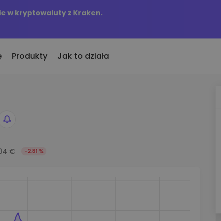
e w kryptowaluty z Kraken.
ę
Produkty
Jak to działa
KriptoEarn
Alerty c
to
nio dodane
Zdobywaj nagrody za swoje
Aktualizac
okeny dodane do Kriptomat
kryptowaluty
tokenów w 
śli za równowartość
Skarbiec
Przegląd
kupiłbym…
Zachowaj kryptowaluty na swoją
04 €
-2.81 %
Odkryj moż
 byłoby to warte
przyszłość
Analiza p
Zakup Cykliczny
ie w
Inteligent
Regularnie zaplanowane
zapewniaj
inwestycje (DCA)
fel