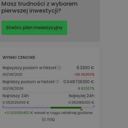
Masz trudności z wyborem
pierwszej inwestycji?
Stwórz plan inwestycyjny
WYNIKI CENOWE
Najwyższy poziom w historii
8.3300 €
30/08/2021
-99.36355%
Najniższy poziom w historii
0.048726300 €
30/06/2026
8.82207%
Najniższy 24h
Najwyżej 24h
0.052025000 €
0.053189000 €
+0.000393452 €
wzrost w ciągu ostatniej godzinie
(0.75%)