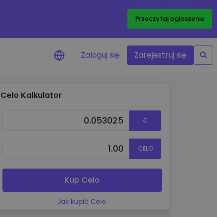
Przeczytaj ogłoszenie
Zaloguj się
Zarejestruj się
Celo Kalkulator
enowe
je cen ulubionych
€
czasie rzeczywistym
aj aktywa
CELO
liwości inwestycyjne
ortfolio
na obserwacja
Kup Celo
ąca optymalne wyniki
Jak kupić Celo