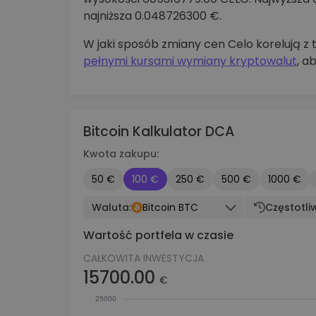
najniższa 0.048726300 €.
W jaki sposób zmiany cen Celo korelują 
pełnymi kursami wymiany kryptowalut
, a
Bitcoin Kalkulator DCA
Kwota zakupu:
50 €
100 €
250 €
500 €
1000 €
Waluta:
Bitcoin BTC
Częstotli
Wartość portfela w czasie
CAŁKOWITA INWESTYCJA
15700.00
€
25000