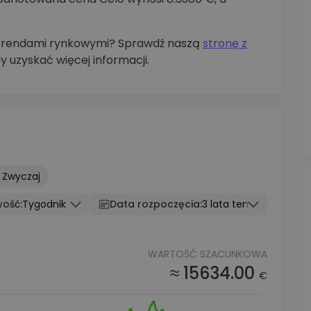
z trendami rynkowymi? Sprawdź naszą
stronę z
by uzyskać więcej informacji.
Zwyczaj
wość:
Tygodnik
Data rozpoczęcia:
3 lata temu
WARTOŚĆ SZACUNKOWA
≈ 15634.00
€