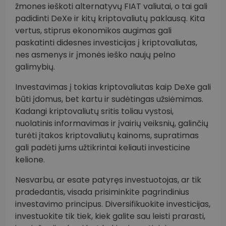
žmones ieškoti alternatyvų FIAT valiutai, o tai gali
padidinti DeXe ir kitų kriptovaliutų paklausą. Kita
vertus, stiprus ekonomikos augimas gali
paskatinti didesnes investicijas į kriptovaliutas,
nes asmenys ir įmonės ieško naujų pelno
galimybių.
Investavimas į tokias kriptovaliutas kaip DeXe gali
būti įdomus, bet kartu ir sudėtingas užsiėmimas.
Kadangi kriptovaliutų sritis toliau vystosi,
nuolatinis informavimas ir įvairių veiksnių, galinčių
turėti įtakos kriptovaliutų kainoms, supratimas
gali padėti jums užtikrintai keliauti investicine
kelione.
Nesvarbu, ar esate patyręs investuotojas, ar tik
pradedantis, visada prisiminkite pagrindinius
investavimo principus. Diversifikuokite investicijas,
investuokite tik tiek, kiek galite sau leisti prarasti,