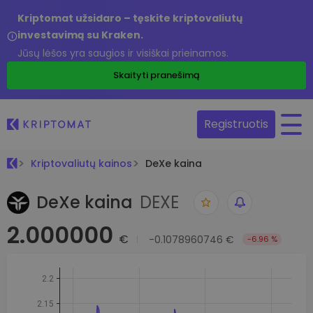
Kriptomat užsidaro – tęskite kriptovaliutų
investavimą su Kraken.
Jūsų lėšos yra saugios ir visiškai prieinamos.
Skaityti pranešimą
Registruotis
Kriptovaliutų kainos
DeXe kaina
DeXe kaina
DEXE
2.000000
€
-0.1078960746 €
-6.96 %