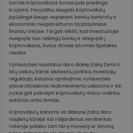
kartais kriptovaliutos kursas juda priešinga
kryptimi. Pavyzdžiui, daugelis kriptovaliutų
įspūdingai išaugo nepaisant bankų bankrotų ir
ekonominio neapibrėžtumo tarptautinėse
finansų rinkose. Tai gali reikšti, kad investuotojai
nusigręžė nuo rizikingų bankų ir atsigręžė į
kriptovaliutas, kurios atnešė istorinės ilgalaikės
naudos.
Vyriausybės nuostatos daro didelę įtaką DeXe ir
kitų valiutų kainai. Mokesčių politika, investicijų
reguliacija, kasybos apribojimai, vyriausybės
planai oficialioms skaitmeninėms valiutoms ir kiti
įvykiai gali pakreipti kriptovaliutų rinkos rodiklius
aukščiau arba žemiau.
Kriptovaliutų kainoms vis didesnę įtaką daro
naujienų kūrėjai. Kai milijardierius verslininkas
tviteryje palaiko tam tikrą monetą ar žetoną,