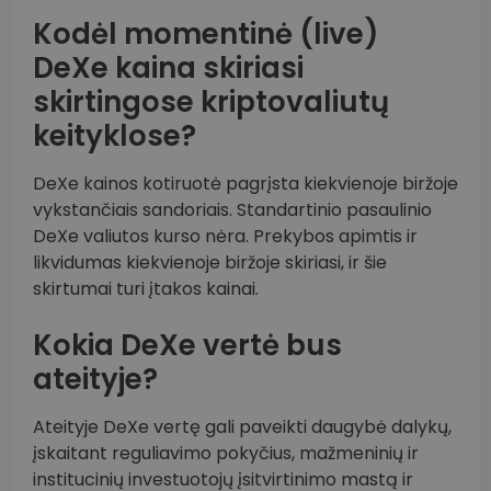
Kodėl momentinė (live)
DeXe kaina skiriasi
skirtingose kriptovaliutų
keityklose?
DeXe kainos kotiruotė pagrįsta kiekvienoje biržoje
vykstančiais sandoriais. Standartinio pasaulinio
DeXe valiutos kurso nėra. Prekybos apimtis ir
likvidumas kiekvienoje biržoje skiriasi, ir šie
skirtumai turi įtakos kainai.
Kokia DeXe vertė bus
ateityje?
Ateityje DeXe vertę gali paveikti daugybė dalykų,
įskaitant reguliavimo pokyčius, mažmeninių ir
institucinių investuotojų įsitvirtinimo mastą ir