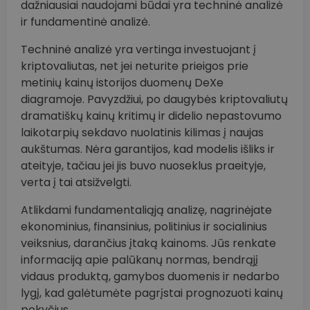
dažniausiai naudojami būdai yra techninė analizė
ir fundamentinė analizė.
Techninė analizė yra vertinga investuojant į
kriptovaliutas, net jei neturite prieigos prie
metinių kainų istorijos duomenų DeXe
diagramoje. Pavyzdžiui, po daugybės kriptovaliutų
dramatiškų kainų kritimų ir didelio nepastovumo
laikotarpių sekdavo nuolatinis kilimas į naujas
aukštumas. Nėra garantijos, kad modelis išliks ir
ateityje, tačiau jei jis buvo nuoseklus praeityje,
verta į tai atsižvelgti.
Atlikdami fundamentaliąją analizę, nagrinėjate
ekonominius, finansinius, politinius ir socialinius
veiksnius, darančius įtaką kainoms. Jūs renkate
informaciją apie palūkanų normas, bendrąjį
vidaus produktą, gamybos duomenis ir nedarbo
lygį, kad galėtumėte pagrįstai prognozuoti kainų
pokyčius.