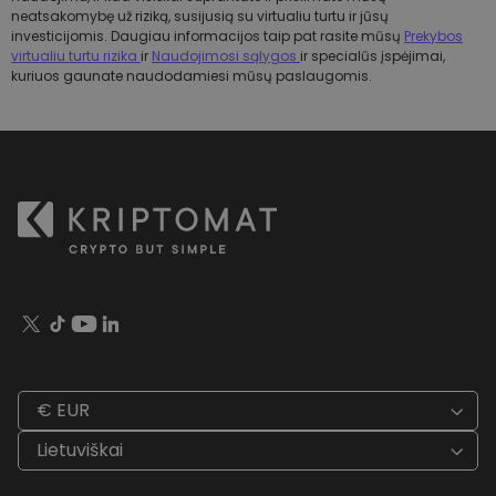
neatsakomybę už riziką, susijusią su virtualiu turtu ir jūsų
investicijomis. Daugiau informacijos taip pat rasite mūsų
Prekybos
virtualiu turtu rizika
ir
Naudojimosi sąlygos
ir specialūs įspėjimai,
kuriuos gaunate naudodamiesi mūsų paslaugomis.
€ EUR
Lietuviškai