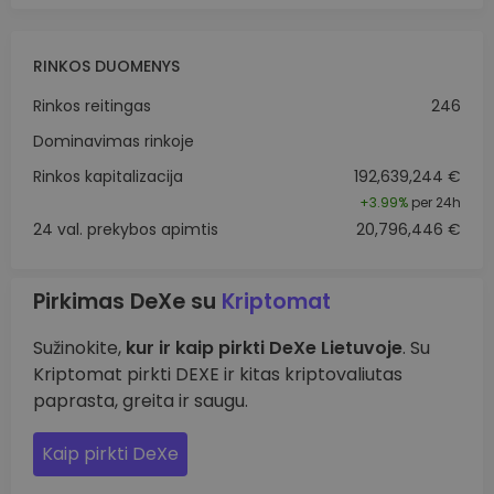
RINKOS DUOMENYS
Rinkos reitingas
246
Dominavimas rinkoje
Rinkos kapitalizacija
192,639,244 €
+
3.99%
per 24h
24 val. prekybos apimtis
20,796,446 €
Pirkimas DeXe su
Kriptomat
Sužinokite,
kur ir kaip pirkti DeXe Lietuvoje
. Su
Kriptomat pirkti DEXE ir kitas kriptovaliutas
paprasta, greita ir saugu.
Kaip pirkti DeXe