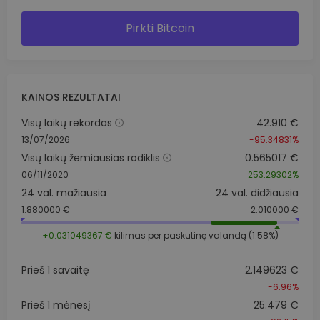
Pirkti Bitcoin
KAINOS REZULTATAI
Visų laikų rekordas
42.910 €
13/07/2026
-95.34831%
Visų laikų žemiausias rodiklis
0.565017 €
06/11/2020
253.29302%
24 val. mažiausia
24 val. didžiausia
1.880000 €
2.010000 €
+0.031049367 €
kilimas per paskutinę valandą (1.58%)
Prieš 1 savaitę
2.149623 €
-6.96%
Prieš 1 mėnesį
25.479 €