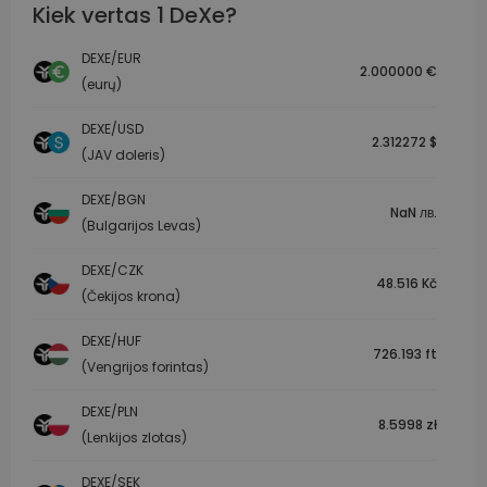
Kiek vertas 1 DeXe?
DEXE/EUR
2.000000 €
(eurų)
DEXE/USD
2.312272 $
(JAV doleris)
DEXE/BGN
NaN лв.
(Bulgarijos Levas)
DEXE/CZK
48.516 Kč
(Čekijos krona)
DEXE/HUF
726.193 ft
(Vengrijos forintas)
DEXE/PLN
8.5998 zł
(Lenkijos zlotas)
DEXE/SEK