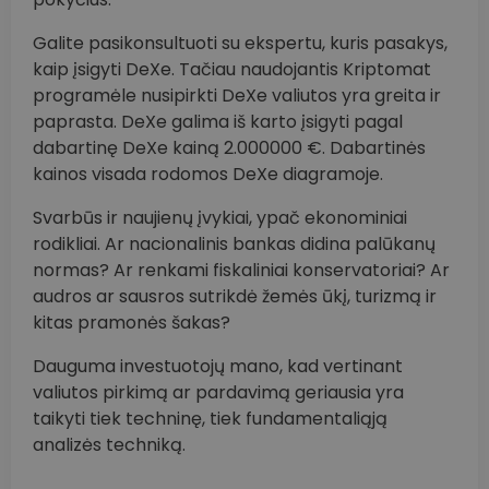
Galite pasikonsultuoti su ekspertu, kuris pasakys,
kaip įsigyti DeXe. Tačiau naudojantis Kriptomat
programėle nusipirkti DeXe valiutos yra greita ir
paprasta. DeXe galima iš karto įsigyti pagal
dabartinę DeXe kainą 2.000000 €. Dabartinės
kainos visada rodomos DeXe diagramoje.
Svarbūs ir naujienų įvykiai, ypač ekonominiai
rodikliai. Ar nacionalinis bankas didina palūkanų
normas? Ar renkami fiskaliniai konservatoriai? Ar
audros ar sausros sutrikdė žemės ūkį, turizmą ir
kitas pramonės šakas?
Dauguma investuotojų mano, kad vertinant
valiutos pirkimą ar pardavimą geriausia yra
taikyti tiek techninę, tiek fundamentaliąją
analizės techniką.