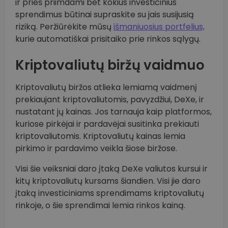
ir prieš priimdami bet kokius investicinius
sprendimus būtinai supraskite su jais susijusią
riziką. Peržiūrėkite mūsų
išmaniuosius portfelius,
kurie automatiškai prisitaiko prie rinkos sąlygų.
Kriptovaliutų biržų vaidmuo
Kriptovaliutų biržos atlieka lemiamą vaidmenį
prekiaujant kriptovaliutomis, pavyzdžiui, DeXe, ir
nustatant jų kainas. Jos tarnauja kaip platformos,
kuriose pirkėjai ir pardavėjai susitinka prekiauti
kriptovaliutomis. Kriptovaliutų kainas lemia
pirkimo ir pardavimo veikla šiose biržose.
Visi šie veiksniai daro įtaką DeXe valiutos kursui ir
kitų kriptovaliutų kursams šiandien. Visi jie daro
įtaką investiciniams sprendimams kriptovaliutų
rinkoje, o šie sprendimai lemia rinkos kainą.