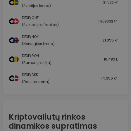
21.922 kr
(Švedijos krona)
DEXE/CHF
1.868362 fr.
(Šveicarijos frankas)
DEXE/NOK
21.995 kr
(Norvegijos krona)
DEXE/RON
10.489 L
(Rumunijos lėja)
DEXE/DKK
14.956 kr.
(Danijos krona)
Kriptovaliutų rinkos
dinamikos supratimas