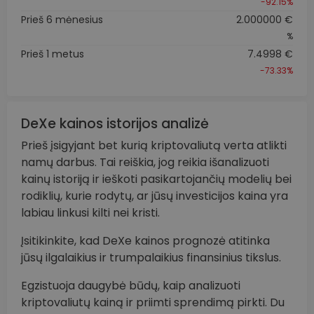
-92.15%
Prieš 6 mėnesius
2.000000 €
%
Prieš 1 metus
7.4998 €
-73.33%
DeXe kainos istorijos analizė
Prieš įsigyjant bet kurią kriptovaliutą verta atlikti
namų darbus. Tai reiškia, jog reikia išanalizuoti
kainų istoriją ir ieškoti pasikartojančių modelių bei
rodiklių, kurie rodytų, ar jūsų investicijos kaina yra
labiau linkusi kilti nei kristi.
Įsitikinkite, kad DeXe kainos prognozė atitinka
jūsų ilgalaikius ir trumpalaikius finansinius tikslus.
Egzistuoja daugybė būdų, kaip analizuoti
kriptovaliutų kainą ir priimti sprendimą pirkti. Du