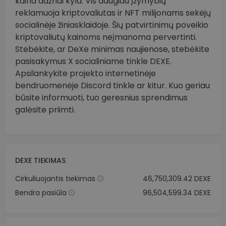
kaina dažnai kyla. Vis daugiau įžymybių
reklamuoja kriptovaliutas ir NFT milijonams sekėjų
socialinėje žiniasklaidoje. Šių patvirtinimų poveikio
kriptovaliutų kainoms neįmanoma pervertinti.
Stebėkite, ar DeXe minimas naujienose, stebėkite
pasisakymus X socialiniame tinkle DEXE.
Apsilankykite projekto internetinėje
bendruomenėje Discord tinkle ar kitur. Kuo geriau
būsite informuoti, tuo geresnius sprendimus
galėsite priimti.
DEXE TIEKIMAS
Cirkuliuojantis tiekimas
46,750,309.42 DEXE
Bendra pasiūla
96,504,599.34 DEXE