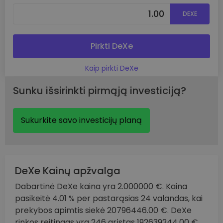
DEXE
Pirkti DeXe
Kaip pirkti DeXe
Sunku išsirinkti pirmąją investiciją?
Sukurkite savo investicijų planą
DeXe Kainų apžvalga
Dabartinė DeXe kaina yra 2.000000 €. Kaina
pasikeitė 4.01 % per pastarąsias 24 valandas, kai
prekybos apimtis siekė 20796446.00 €. DeXe
rinkos reitingas yra 246 grįstas 192639244.00 €