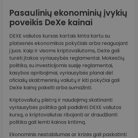
Pasaulinių ekonominių įvykių
poveikis DeXe kainai
DEXE valiutos kursas kartais kinta kartu su
platesnės ekonomikos pokyčiais arba reaguojant
į juos. Kaip ir visoms kriptovaliutoms, DeXe gali
turėti įtakos vyriausybės reglamentai. Mokesčių
politika, su investicijomis susiję reglamentai,
kasybos apribojimai, vyriausybės planai dėl
oficialių skaitmeninių valiutų ir kiti pokyčiai gali
DeXe kainą pakelti arba sumažinti.
Kriptovaliutų plėtrą ir naudojimą skatinanti
vyriausybės politika gali padidinti DEXE valiutos
kursą, o kriptovaliutas ribojanti ar draudžianti
politika gali lemti kainos kritimą.
Ekonominis nestabilumas ar krizės gali paskatinti