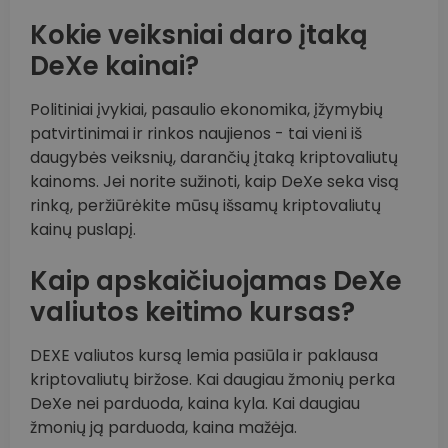
Kokie veiksniai daro įtaką
DeXe kainai?
Politiniai įvykiai, pasaulio ekonomika, įžymybių
patvirtinimai ir rinkos naujienos - tai vieni iš
daugybės veiksnių, darančių įtaką kriptovaliutų
kainoms. Jei norite sužinoti, kaip DeXe seka visą
rinką, peržiūrėkite mūsų išsamų kriptovaliutų
kainų puslapį.
Kaip apskaičiuojamas DeXe
valiutos keitimo kursas?
DEXE valiutos kursą lemia pasiūla ir paklausa
kriptovaliutų biržose. Kai daugiau žmonių perka
DeXe nei parduoda, kaina kyla. Kai daugiau
žmonių ją parduoda, kaina mažėja.