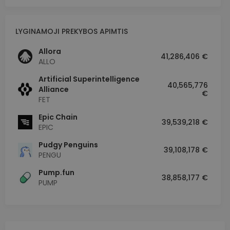
LYGINAMOJI PREKYBOS APIMTIS
Allora
41,286,406 €
ALLO
Artificial Superintelligence
40,565,776
Alliance
€
FET
Epic Chain
39,539,218 €
EPIC
Pudgy Penguins
39,108,178 €
PENGU
Pump.fun
38,858,177 €
PUMP