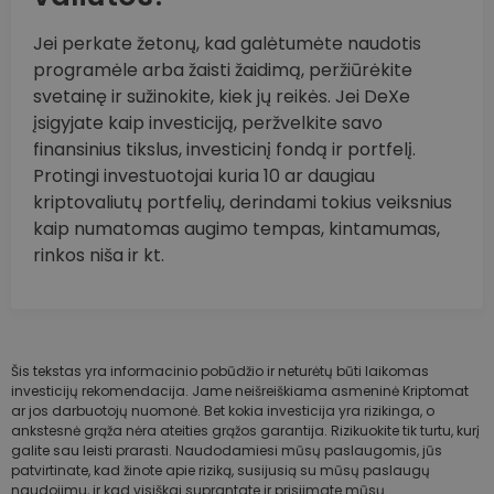
Jei perkate žetonų, kad galėtumėte naudotis
programėle arba žaisti žaidimą, peržiūrėkite
svetainę ir sužinokite, kiek jų reikės. Jei DeXe
įsigyjate kaip investiciją, peržvelkite savo
finansinius tikslus, investicinį fondą ir portfelį.
Protingi investuotojai kuria 10 ar daugiau
kriptovaliutų portfelių, derindami tokius veiksnius
kaip numatomas augimo tempas, kintamumas,
rinkos niša ir kt.
Šis tekstas yra informacinio pobūdžio ir neturėtų būti laikomas
investicijų rekomendacija. Jame neišreiškiama asmeninė Kriptomat
ar jos darbuotojų nuomonė. Bet kokia investicija yra rizikinga, o
ankstesnė grąža nėra ateities grąžos garantija. Rizikuokite tik turtu, kurį
galite sau leisti prarasti. Naudodamiesi mūsų paslaugomis, jūs
patvirtinate, kad žinote apie riziką, susijusią su mūsų paslaugų
naudojimu, ir kad visiškai suprantate ir prisiimate mūsų