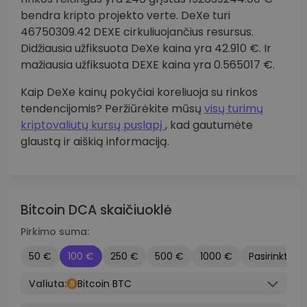
bendra kripto projekto verte. DeXe turi
46750309.42 DEXE cirkuliuojančius resursus.
Didžiausia užfiksuota DeXe kaina yra 42.910 €. Ir
mažiausia užfiksuota DEXE kaina yra 0.565017 €.
Kaip DeXe kainų pokyčiai koreliuoja su rinkos
tendencijomis? Peržiūrėkite mūsų
visų turimų
kriptovaliutų kursų puslapį
, kad gautumėte
glaustą ir aiškią informaciją.
Bitcoin DCA skaičiuoklė
Pirkimo suma:
50 €
100 €
250 €
500 €
1000 €
Pasirinktinis
Valiuta:
Bitcoin BTC