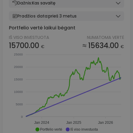
Dažnis:
Kas savaitę
Pradžios data:
prieš 3 metus
Portfelio vertė laikui bėgant
IŠ VISO INVESTUOTA
NUMATOMA VERTĖ
15700.00
≈ 15634.00
€
€
25000
20000
15000
10000
5000
0
Jan 2024
Jan 2025
Jan 2026
Portfelio vertė
Iš viso investuota