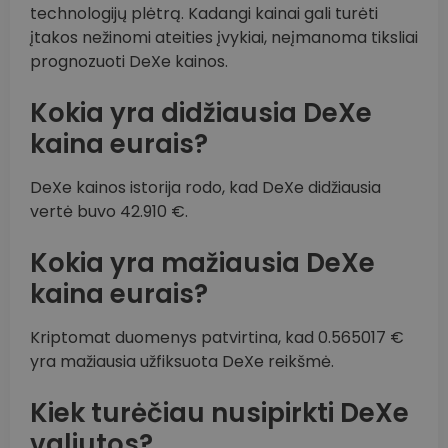
technologijų plėtrą. Kadangi kainai gali turėti
įtakos nežinomi ateities įvykiai, neįmanoma tiksliai
prognozuoti DeXe kainos.
Kokia yra didžiausia DeXe
kaina eurais?
DeXe kainos istorija rodo, kad DeXe didžiausia
vertė buvo 42.910 €.
Kokia yra mažiausia DeXe
kaina eurais?
Kriptomat duomenys patvirtina, kad 0.565017 €
yra mažiausia užfiksuota DeXe reikšmė.
Kiek turėčiau nusipirkti DeXe
valiutos?