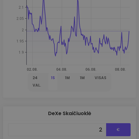
24
1S
1M
1M
VISAS
VAL.
DeXe Skaičiuoklė
€