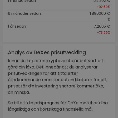
1 månad sedan
25.202 €
-92.50%
6 månader sedan
1.890000 €
%
1 år sedan
7.2665 €
-73.99%
Analys av DeXes prisutveckling
Innan du köper en kryptovaluta är det värt att
göra din läxa. Det innebär att du analyserar
prisutvecklingen för att titta efter
återkommande mönster och indikatorer för att
priset för din investering snarare kommer öka,
än minska.
Se till att din prisprognos för DeXe matchar dina
långsiktiga och kortsiktiga finansiella mål.