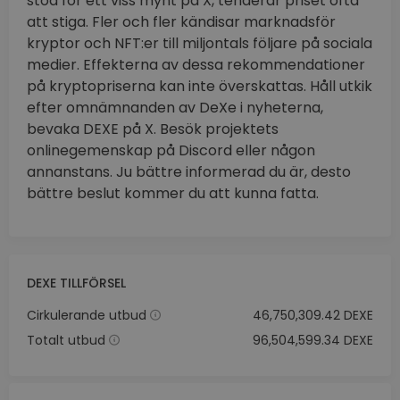
stöd för ett viss mynt på X, tenderar priset ofta
att stiga. Fler och fler kändisar marknadsför
kryptor och NFT:er till miljontals följare på sociala
medier. Effekterna av dessa rekommendationer
på kryptopriserna kan inte överskattas. Håll utkik
efter omnämnanden av DeXe i nyheterna,
bevaka DEXE på X. Besök projektets
onlinegemenskap på Discord eller någon
annanstans. Ju bättre informerad du är, desto
bättre beslut kommer du att kunna fatta.
DEXE TILLFÖRSEL
Cirkulerande utbud
46,750,309.42 DEXE
Totalt utbud
96,504,599.34 DEXE