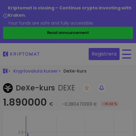
Kriptomat is closing – Continue crypto investing with
Kraken.
Your funds are safe and fully accessible.
Read announcement
Registrera
Kryptovaluta kurser
DeXe-kurs
DeXe-kurs
DEXE
1.890000
€
-0.2804701301 €
-16.43 %