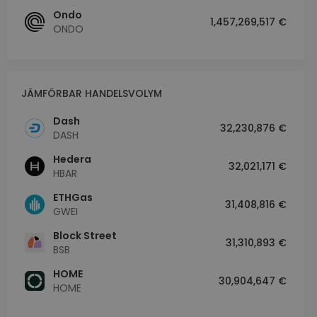
Ondo
1,457,269,517 €
ONDO
JÄMFÖRBAR HANDELSVOLYM
Dash
32,230,876 €
DASH
Hedera
32,021,171 €
HBAR
ETHGas
31,408,816 €
GWEI
Block Street
31,310,893 €
BSB
HOME
30,904,647 €
HOME