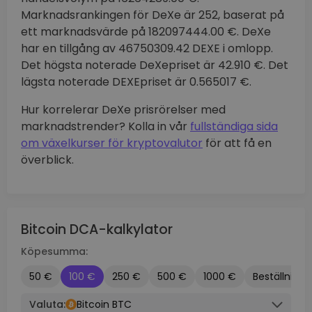
Marknadsrankingen för DeXe är 252, baserat på
ett marknadsvärde på 182097444.00 €. DeXe
har en tillgång av 46750309.42 DEXE i omlopp.
Det högsta noterade DeXepriset är 42.910 €. Det
lägsta noterade DEXEpriset är 0.565017 €.
Hur korrelerar DeXe prisrörelser med
marknadstrender? Kolla in vår
fullständiga sida
om växelkurser för kryptovalutor
för att få en
överblick.
Bitcoin DCA-kalkylator
Köpesumma:
50 €
100 €
250 €
500 €
1000 €
Beställnings
Valuta:
Bitcoin BTC