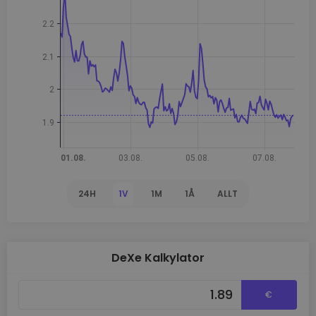
24H
1V
1M
1Å
ALLT
DeXe Kalkylator
€