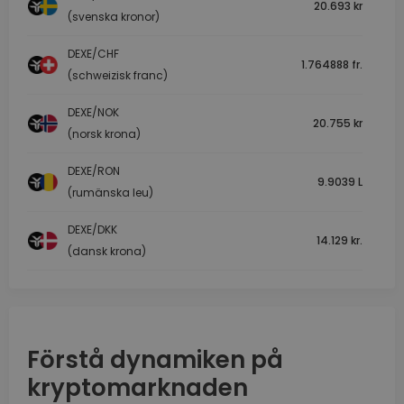
20.693 kr
(svenska kronor)
DEXE/CHF
1.764888 fr.
(schweizisk franc)
DEXE/NOK
20.755 kr
(norsk krona)
DEXE/RON
9.9039 L
(rumänska leu)
DEXE/DKK
14.129 kr.
(dansk krona)
Förstå dynamiken på
kryptomarknaden