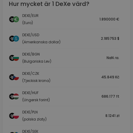
Hur mycket är 1 DeXe värd?
DEXE/EUR
1.890000 €
(Euro)
DEXE/USD
2.185753 $
(Amerikanska dollar)
DEXE/BGN
NaN лв.
(Bulgariska Lev)
DEXE/CZK
45.849 Kč
(Tjeckisk krona)
DEXE/HUF
686.177 ft
(Ungersk forint)
DEXE/PLN
8.1241 zł
(polska zloty)
DEXE/SEK