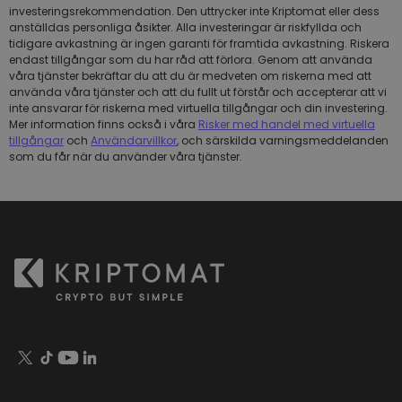
investeringsrekommendation. Den uttrycker inte Kriptomat eller dess
anställdas personliga åsikter. Alla investeringar är riskfyllda och
tidigare avkastning är ingen garanti för framtida avkastning. Riskera
endast tillgångar som du har råd att förlora. Genom att använda
våra tjänster bekräftar du att du är medveten om riskerna med att
använda våra tjänster och att du fullt ut förstår och accepterar att vi
inte ansvarar för riskerna med virtuella tillgångar och din investering.
Mer information finns också i våra
Risker med handel med virtuella
tillgångar
och
Användarvillkor
, och särskilda varningsmeddelanden
som du får när du använder våra tjänster.