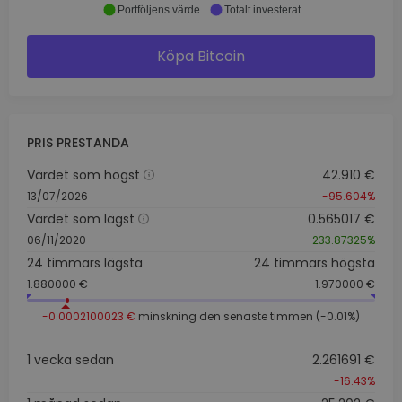
Portföljens värde
Totalt investerat
Köpa Bitcoin
PRIS PRESTANDA
Värdet som högst
42.910 €
13/07/2026
-95.604%
Värdet som lägst
0.565017 €
06/11/2020
233.87325%
24 timmars lägsta
24 timmars högsta
1.880000 €
1.970000 €
-0.0002100023 €
minskning den senaste timmen (-0.01%)
1 vecka sedan
2.261691 €
-16.43%