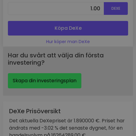
DEXE
Köpa DeXe
Hur köper man DeXe
Har du svårt att välja din första
investering?
Skapa din investeringsplan
DeXe Prisöversikt
Det aktuella DeXepriset är 1.890000 €. Priset har
ändrats med -3.02 % det senaste dygnet, för en
handelsvolym på 16264289.00 €.