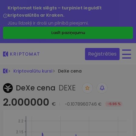
Kriptomat tiek slēgts – turpiniet ieguldīt
kriptovalūtās ar Kraken.
Jūsu līdzekļi ir droši un pilnībā pieejami.
Lasīt paziņojumu
Reģistrēties
Kriptovalūtu kursi
DeXe cena
DeXe cena
DEXE
2.000000
€
-0.1078960746 €
-6.96 %