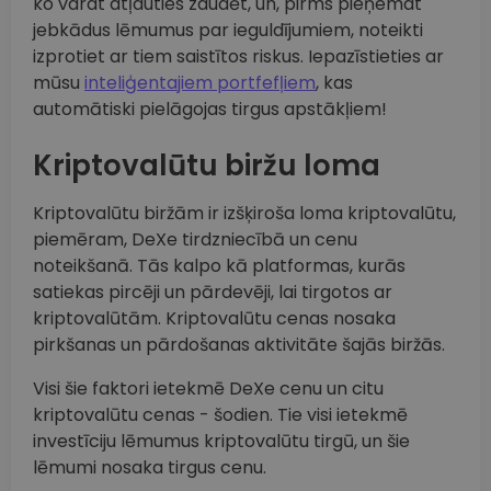
ko varat atļauties zaudēt, un, pirms pieņemat
jebkādus lēmumus par ieguldījumiem, noteikti
izprotiet ar tiem saistītos riskus. Iepazīstieties ar
mūsu
inteliģentajiem portfefļiem
, kas
automātiski pielāgojas tirgus apstākļiem!
Kriptovalūtu biržu loma
Kriptovalūtu biržām ir izšķiroša loma kriptovalūtu,
piemēram, DeXe tirdzniecībā un cenu
noteikšanā. Tās kalpo kā platformas, kurās
satiekas pircēji un pārdevēji, lai tirgotos ar
kriptovalūtām. Kriptovalūtu cenas nosaka
pirkšanas un pārdošanas aktivitāte šajās biržās.
Visi šie faktori ietekmē DeXe cenu un citu
kriptovalūtu cenas - šodien. Tie visi ietekmē
investīciju lēmumus kriptovalūtu tirgū, un šie
lēmumi nosaka tirgus cenu.