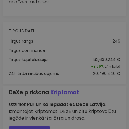
analīzes metodes.
TIRGUS DATI
Tirgus rangs
246
Tirgus dominance
Tirgus kapitalizācija
192,639,244 €
+
3.99%
24h laikā
24h tirdzniecības apjoms
20,796,446 €
DeXe pirkšana
Kriptomat
Uzziniet
kur un kā iegādāties DeXe Latvijā
.
Izmantojot Kriptomat, DEXE un citu kriptovalūtu
iegāde ir vienkārša, ātra un droša.