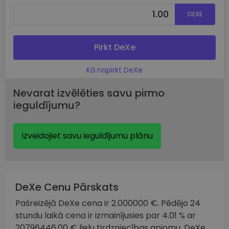
DEXE
Pirkt DeXe
Kā nopirkt DeXe
Nevarat izvēlēties savu pirmo
ieguldījumu?
Izveidojiet savu ieguldījumu plānu
DeXe Cenu Pārskats
Pašreizējā DeXe cena ir 2.000000 €. Pēdējo 24
stundu laikā cena ir izmainījusies par 4.01 % ar
20796446.00 € lielu tirdzniecības apjomu. DeXe