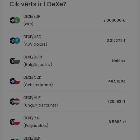
Cik vērts ir 1 DeXe?
DEXE/EUR
2.000000 €
(eiro)
DEXE/USD
2.312272 $
(ASV dolārs)
DEXE/BGN
NaN лв.
(Bulgārijas lev)
DEXE/CZK
48.516 Kč
(Čehijas krona)
DEXE/HUF
726.193 ft
(Ungārijas forints)
DEXE/PLN
8.5998 zł
(Polijas zlots)
DEXE/SEK