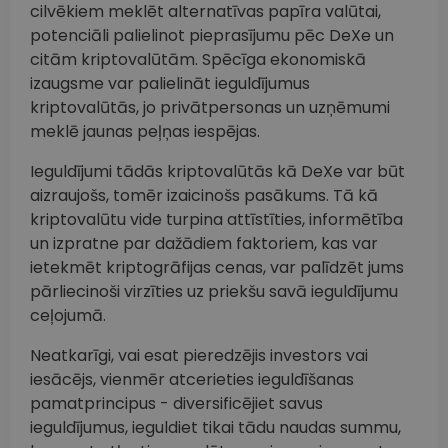
cilvēkiem meklēt alternatīvas papīra valūtai,
potenciāli palielinot pieprasījumu pēc DeXe un
citām kriptovalūtām. Spēcīga ekonomiskā
izaugsme var palielināt ieguldījumus
kriptovalūtās, jo privātpersonas un uzņēmumi
meklē jaunas peļņas iespējas.
Ieguldījumi tādās kriptovalūtās kā DeXe var būt
aizraujošs, tomēr izaicinošs pasākums. Tā kā
kriptovalūtu vide turpina attīstīties, informētība
un izpratne par dažādiem faktoriem, kas var
ietekmēt kriptogrāfijas cenas, var palīdzēt jums
pārliecinoši virzīties uz priekšu savā ieguldījumu
ceļojumā.
Neatkarīgi, vai esat pieredzējis investors vai
iesācējs, vienmēr atcerieties ieguldīšanas
pamatprincipus - diversificējiet savus
ieguldījumus, ieguldiet tikai tādu naudas summu,