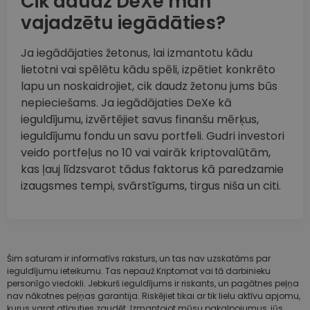
Cik daudz DeXe man
vajadzētu iegādāties?
Ja iegādājaties žetonus, lai izmantotu kādu
lietotni vai spēlētu kādu spēli, izpētiet konkrēto
lapu un noskaidrojiet, cik daudz žetonu jums būs
nepieciešams. Ja iegādājaties DeXe kā
ieguldījumu, izvērtējiet savus finanšu mērķus,
ieguldījumu fondu un savu portfeli. Gudri investori
veido portfeļus no 10 vai vairāk kriptovalūtām,
kas ļauj līdzsvarot tādus faktorus kā paredzamie
izaugsmes tempi, svārstīgums, tirgus niša un citi.
Šim saturam ir informatīvs raksturs, un tas nav uzskatāms par
ieguldījumu ieteikumu. Tas nepauž Kriptomat vai tā darbinieku
personīgo viedokli. Jebkurš ieguldījums ir riskants, un pagātnes peļņa
nav nākotnes peļņas garantija. Riskējiet tikai ar tik lielu aktīvu apjomu,
kurus varat atļauties zaudēt. Izmantojot mūsu pakalpojumus, jūs