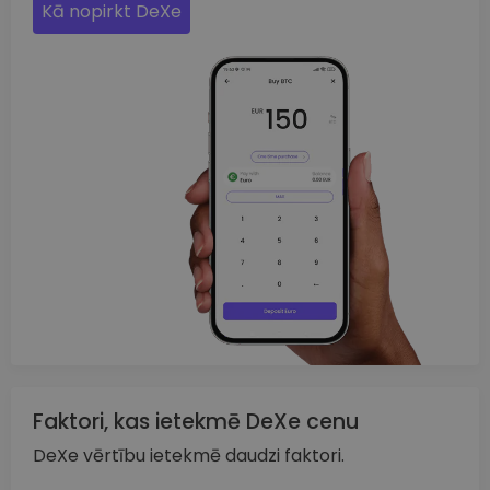
Kā nopirkt DeXe
Faktori, kas ietekmē DeXe cenu
DeXe vērtību ietekmē daudzi faktori.