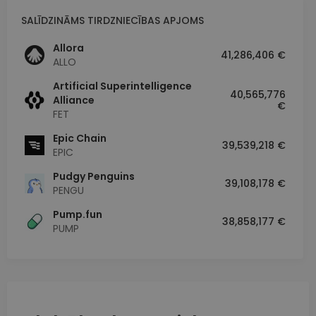
SALĪDZINĀMS TIRDZNIECĪBAS APJOMS
Allora
41,286,406 €
ALLO
Artificial Superintelligence
40,565,776
Alliance
€
FET
Epic Chain
39,539,218 €
EPIC
Pudgy Penguins
39,108,178 €
PENGU
Pump.fun
38,858,177 €
PUMP