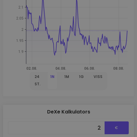
24
1N
1M
1G
VISS
ST.
DeXe Kalkulators
€