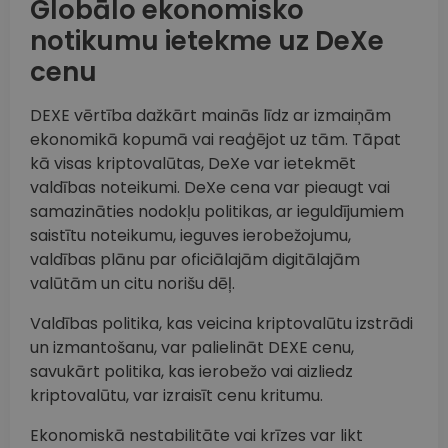
Globālo ekonomisko
notikumu ietekme uz DeXe
cenu
DEXE vērtība dažkārt mainās līdz ar izmaiņām
ekonomikā kopumā vai reaģējot uz tām. Tāpat
kā visas kriptovalūtas, DeXe var ietekmēt
valdības noteikumi. DeXe cena var pieaugt vai
samazināties nodokļu politikas, ar ieguldījumiem
saistītu noteikumu, ieguves ierobežojumu,
valdības plānu par oficiālajām digitālajām
valūtām un citu norišu dēļ.
Valdības politika, kas veicina kriptovalūtu izstrādi
un izmantošanu, var palielināt DEXE cenu,
savukārt politika, kas ierobežo vai aizliedz
kriptovalūtu, var izraisīt cenu kritumu.
Ekonomiskā nestabilitāte vai krīzes var likt