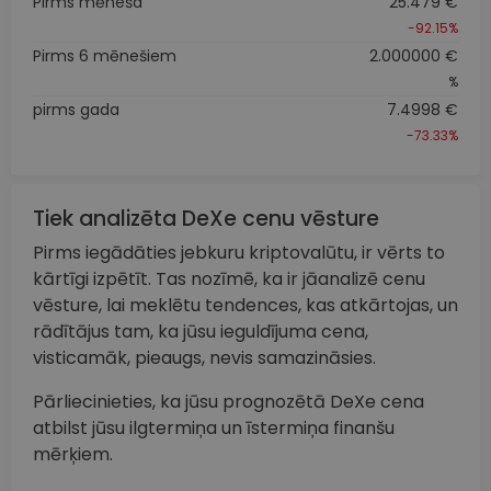
Pirms mēneša
25.479 €
-92.15%
Pirms 6 mēnešiem
2.000000 €
%
pirms gada
7.4998 €
-73.33%
Tiek analizēta DeXe cenu vēsture
Pirms iegādāties jebkuru kriptovalūtu, ir vērts to
kārtīgi izpētīt. Tas nozīmē, ka ir jāanalizē cenu
vēsture, lai meklētu tendences, kas atkārtojas, un
rādītājus tam, ka jūsu ieguldījuma cena,
visticamāk, pieaugs, nevis samazināsies.
Pārliecinieties, ka jūsu prognozētā DeXe cena
atbilst jūsu ilgtermiņa un īstermiņa finanšu
mērķiem.