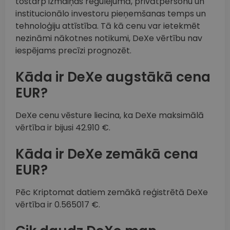
tostarp izmaiņas regulējumā, privātpersonu un
institucionālo investoru pieņemšanas temps un
tehnoloģiju attīstība. Tā kā cenu var ietekmēt
nezināmi nākotnes notikumi, DeXe vērtību nav
iespējams precīzi prognozēt.
Kāda ir DeXe augstākā cena
EUR?
DeXe cenu vēsture liecina, ka DeXe maksimālā
vērtība ir bijusi 42.910 €.
Kāda ir DeXe zemākā cena
EUR?
Pēc Kriptomat datiem zemākā reģistrētā DeXe
vērtība ir 0.565017 €.