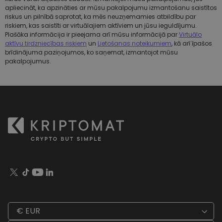
apliecināt, ka apzināties ar mūsu pakalpojumu izmantošanu saistītos
riskus un pilnībā saprotat, ka mēs neuzņemamies atbildību par
riskiem, kas saistīti ar virtuālajiem aktīviem un jūsu ieguldījumu.
Plašāka informācija ir pieejama arī mūsu informācijā par
Virtuālo
aktīvu tirdzniecības riskiem
un
Lietošanas noteikumiem
, kā arī īpašos
brīdinājuma paziņojumos, ko saņemat, izmantojot mūsu
pakalpojumus.
€ EUR