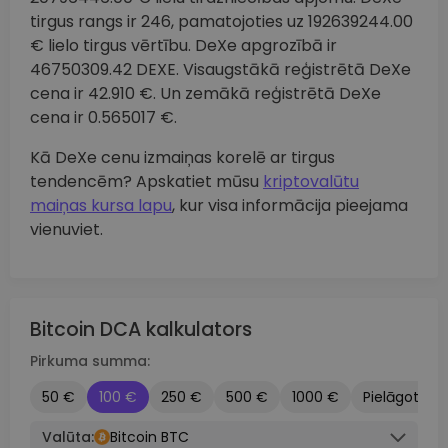
tirgus rangs ir 246, pamatojoties uz 192639244.00
€ lielo tirgus vērtību. DeXe apgrozībā ir
46750309.42 DEXE. Visaugstākā reģistrētā DeXe
cena ir 42.910 €. Un zemākā reģistrētā DeXe
cena ir 0.565017 €.
Kā DeXe cenu izmaiņas korelē ar tirgus
tendencēm? Apskatiet mūsu
kriptovalūtu
maiņas kursa lapu
, kur visa informācija pieejama
vienuviet.
Bitcoin DCA kalkulators
Pirkuma summa:
50 €
100 €
250 €
500 €
1000 €
Pielāgots
Valūta:
Bitcoin BTC