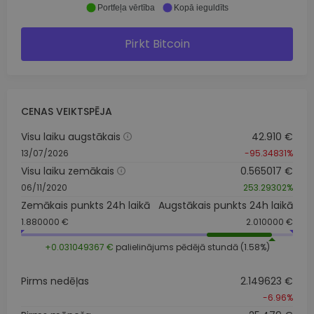
Portfeļa vērtība
Kopā ieguldīts
Pirkt Bitcoin
CENAS VEIKTSPĒJA
Visu laiku augstākais
42.910 €
13/07/2026
-95.34831%
Visu laiku zemākais
0.565017 €
06/11/2020
253.29302%
Zemākais punkts 24h laikā
Augstākais punkts 24h laikā
1.880000 €
2.010000 €
+0.031049367 €
palielinājums pēdējā stundā (1.58%)
Pirms nedēļas
2.149623 €
-6.96%