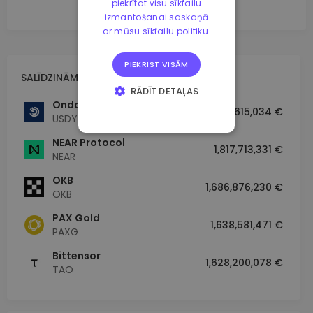
piekrītat visu sīkfailu
izmantošanai saskaņā
ar mūsu sīkfailu politiku.
PIEKRIST VISĀM
SALĪDZINĀMA TIRGUS KAPITALIZĀCIJA
RĀDĪT DETAĻAS
Ondo US Dollar Yield
1,848,615,034 €
STRIKTI
USDY
NEPIECIEŠAMIE
NEAR Protocol
VEIKTSPĒJAS
1,817,713,331 €
NEAR
MĒRĶA
OKB
1,686,876,230 €
OKB
FUNKCIONALITĀTES
PAX Gold
1,638,581,471 €
PAXG
Bittensor
1,628,200,078 €
TAO