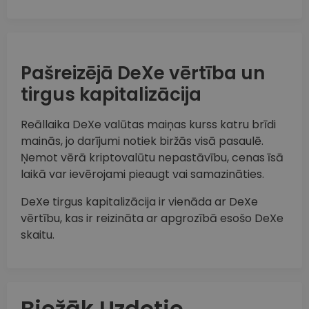
Pašreizējā DeXe vērtība un
tirgus kapitalizācija
Reāllaika DeXe valūtas maiņas kurss katru brīdi
mainās, jo darījumi notiek biržās visā pasaulē.
Ņemot vērā kriptovalūtu nepastāvību, cenas īsā
laikā var ievērojami pieaugt vai samazināties.
DeXe tirgus kapitalizācija ir vienāda ar DeXe
vērtību, kas ir reizināta ar apgrozībā esošo DeXe
skaitu.
Biežāk Uzdotie