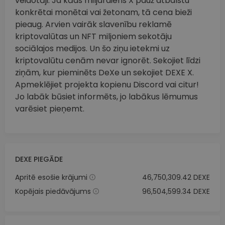
veidotāji. Ja kāds miljardieris X pauž atbalstu
konkrētai monētai vai žetonam, tā cena bieži
pieaug. Arvien vairāk slavenību reklamē
kriptovalūtas un NFT miljoniem sekotāju
sociālajos medijos. Un šo ziņu ietekmi uz
kriptovalūtu cenām nevar ignorēt. Sekojiet līdzi
ziņām, kur pieminēts DeXe un sekojiet DEXE X.
Apmeklējiet projekta kopienu Discord vai citur!
Jo labāk būsiet informēts, jo labākus lēmumus
varēsiet pieņemt.
DEXE PIEGĀDE
Apritē esošie krājumi
46,750,309.42 DEXE
Kopējais piedāvājums
96,504,599.34 DEXE