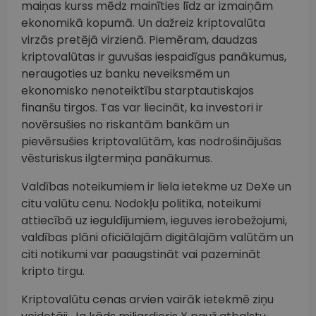
maiņas kurss mēdz mainīties līdz ar izmaiņām
ekonomikā kopumā. Un dažreiz kriptovalūta
virzās pretējā virzienā. Piemēram, daudzas
kriptovalūtas ir guvušas iespaidīgus panākumus,
neraugoties uz banku neveiksmēm un
ekonomisko nenoteiktību starptautiskajos
finanšu tirgos. Tas var liecināt, ka investori ir
novērsušies no riskantām bankām un
pievērsušies kriptovalūtām, kas nodrošinājušas
vēsturiskus ilgtermiņa panākumus.
Valdības noteikumiem ir liela ietekme uz DeXe un
citu valūtu cenu. Nodokļu politika, noteikumi
attiecībā uz ieguldījumiem, ieguves ierobežojumi,
valdības plāni oficiālajām digitālajām valūtām un
citi notikumi var paaugstināt vai pazemināt
kripto tirgu.
Kriptovalūtu cenas arvien vairāk ietekmē ziņu