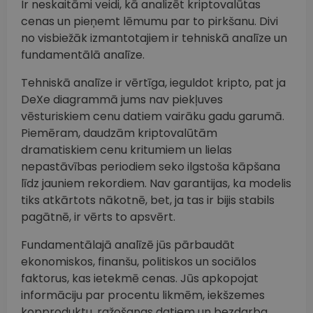
Ir neskaitāmi veidi, kā analizēt kriptovalūtas
cenas un pieņemt lēmumu par to pirkšanu. Divi
no visbiežāk izmantotajiem ir tehniskā analīze un
fundamentālā analīze.
Tehniskā analīze ir vērtīga, ieguldot kripto, pat ja
DeXe diagrammā jums nav piekļuves
vēsturiskiem cenu datiem vairāku gadu garumā.
Piemēram, daudzām kriptovalūtām
dramatiskiem cenu kritumiem un lielas
nepastāvības periodiem seko ilgstoša kāpšana
līdz jauniem rekordiem. Nav garantijas, ka modelis
tiks atkārtots nākotnē, bet, ja tas ir bijis stabils
pagātnē, ir vērts to apsvērt.
Fundamentālajā analīzē jūs pārbaudāt
ekonomiskos, finanšu, politiskos un sociālos
faktorus, kas ietekmē cenas. Jūs apkopojat
informāciju par procentu likmēm, iekšzemes
kopproduktu, ražošanas datiem un bezdarba