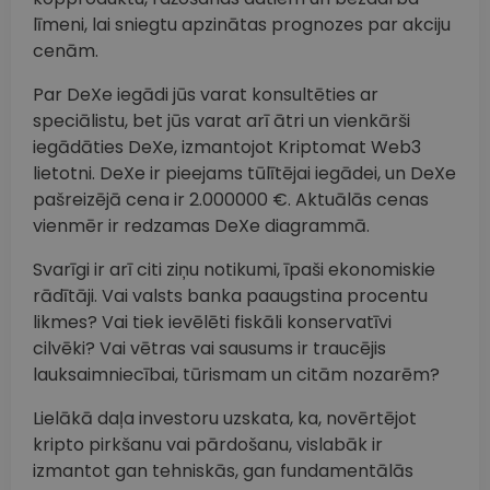
līmeni, lai sniegtu apzinātas prognozes par akciju
cenām.
Par DeXe iegādi jūs varat konsultēties ar
speciālistu, bet jūs varat arī ātri un vienkārši
iegādāties DeXe, izmantojot Kriptomat Web3
lietotni. DeXe ir pieejams tūlītējai iegādei, un DeXe
pašreizējā cena ir 2.000000 €. Aktuālās cenas
vienmēr ir redzamas DeXe diagrammā.
Svarīgi ir arī citi ziņu notikumi, īpaši ekonomiskie
rādītāji. Vai valsts banka paaugstina procentu
likmes? Vai tiek ievēlēti fiskāli konservatīvi
cilvēki? Vai vētras vai sausums ir traucējis
lauksaimniecībai, tūrismam un citām nozarēm?
Lielākā daļa investoru uzskata, ka, novērtējot
kripto pirkšanu vai pārdošanu, vislabāk ir
izmantot gan tehniskās, gan fundamentālās