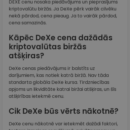
DEXE cenu nosaka piedāvājums un pieprasījums
kriptovalūtu biržās. Ja DeXe pērk vairāk cilvēku
nekā pārdod, cena pieaug. Ja to vairāk pārdod,
cena samazinās.
Kāpēc DeXe cena dažādās
kriptovalūtas biržās
atšķiras?
DeXe cenas piedāvājums ir balstīts uz
darījumiem, kas notiek katrā biržā. Nav tāda
standarta globāla DeXe kursa. Tirdzniecības
apjoms un likviditāte katrai biržai atšķiras, un šīs
atšķirības ietekmē cenu.
Cik DeXe būs vērts nākotnē?
DeXe cenu nākotnē var ietekmēt dažādi faktori,