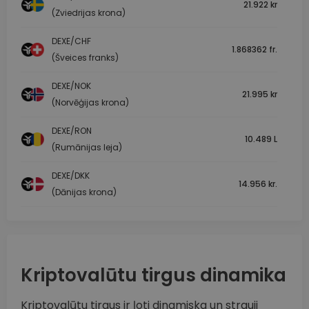
21.922 kr
(Zviedrijas krona)
DEXE/CHF
1.868362 fr.
(Šveices franks)
DEXE/NOK
21.995 kr
(Norvēģijas krona)
DEXE/RON
10.489 L
(Rumānijas leja)
DEXE/DKK
14.956 kr.
(Dānijas krona)
Kriptovalūtu tirgus dinamika
Kriptovalūtu tirgus ir ļoti dinamiska un strauji